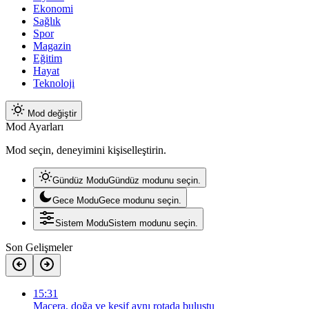
Ekonomi
Sağlık
Spor
Magazin
Eğitim
Hayat
Teknoloji
Mod değiştir
Mod Ayarları
Mod seçin, deneyimini kişiselleştirin.
Gündüz Modu
Gündüz modunu seçin.
Gece Modu
Gece modunu seçin.
Sistem Modu
Sistem modunu seçin.
Son Gelişmeler
15:31
Macera, doğa ve keşif aynı rotada buluştu