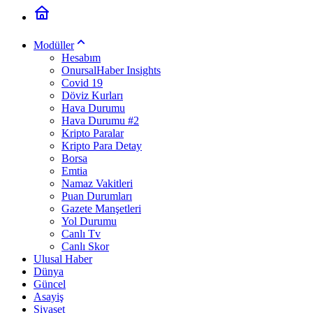
Modüller
Hesabım
OnursalHaber Insights
Covid 19
Döviz Kurları
Hava Durumu
Hava Durumu #2
Kripto Paralar
Kripto Para Detay
Borsa
Emtia
Namaz Vakitleri
Puan Durumları
Gazete Manşetleri
Yol Durumu
Canlı Tv
Canlı Skor
Ulusal Haber
Dünya
Güncel
Asayiş
Siyaset