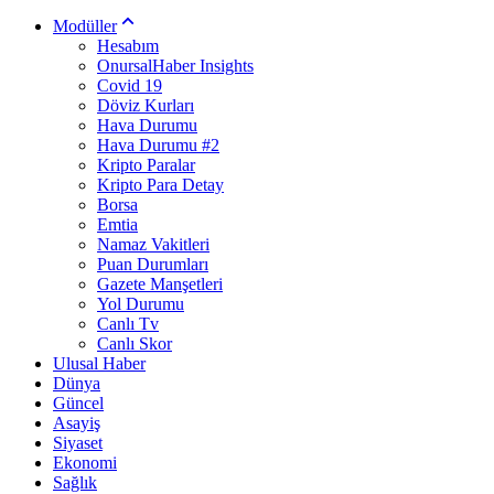
Modüller
Hesabım
OnursalHaber Insights
Covid 19
Döviz Kurları
Hava Durumu
Hava Durumu #2
Kripto Paralar
Kripto Para Detay
Borsa
Emtia
Namaz Vakitleri
Puan Durumları
Gazete Manşetleri
Yol Durumu
Canlı Tv
Canlı Skor
Ulusal Haber
Dünya
Güncel
Asayiş
Siyaset
Ekonomi
Sağlık