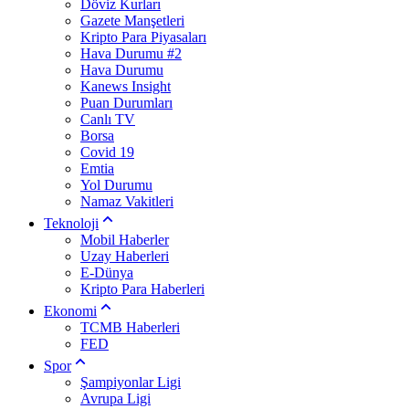
Döviz Kurları
Gazete Manşetleri
Kripto Para Piyasaları
Hava Durumu #2
Hava Durumu
Kanews Insight
Puan Durumları
Canlı TV
Borsa
Covid 19
Emtia
Yol Durumu
Namaz Vakitleri
Teknoloji
Mobil Haberler
Uzay Haberleri
E-Dünya
Kripto Para Haberleri
Ekonomi
TCMB Haberleri
FED
Spor
Şampiyonlar Ligi
Avrupa Ligi