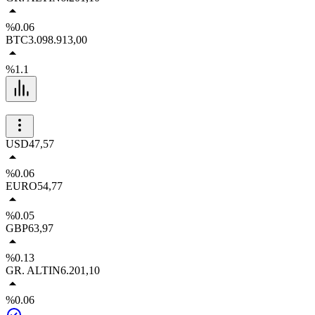
%0.06
BTC
3.098.913,00
%1.1
USD
47,57
%0.06
EURO
54,77
%0.05
GBP
63,97
%0.13
GR. ALTIN
6.201,10
%0.06