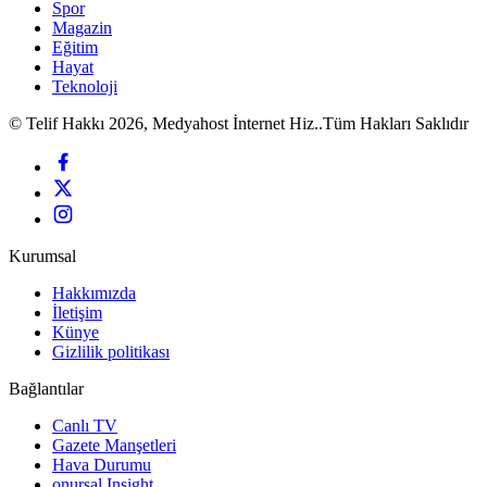
Spor
Magazin
Eğitim
Hayat
Teknoloji
© Telif Hakkı 2026, Medyahost İnternet Hiz..Tüm Hakları Saklıdır
Kurumsal
Hakkımızda
İletişim
Künye
Gizlilik politikası
Bağlantılar
Canlı TV
Gazete Manşetleri
Hava Durumu
onursal Insight