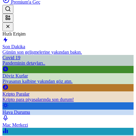
Premium'a Geç
Hızlı Erişim
Son Dakika
Günün son gelişmelerine yakından bakın.
Covid 19
Pandeminin detayları..
Döviz Kurlar
Piyasanın kalbine yakından göz atın.
Kripto Paralar
Kripto para piyasalarında son durum!
Hava Durumu
Maç Merkezi