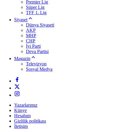
Premier Lig
Süper Lig
TFF 1. Lig
Siyaset
Dünya Siyaseti
AKP
MHP
CHP
İyi Parti
Deva Partisi
Magazin
Televizyon
Sosyal Medya
Yazarlarımız
Künye
Hesabım
Gizlilik politikası
İletişim