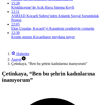
15:28
Köşklüçeşme’de Açık Hava Sinema Keyfi
12:11
ASRİAD Kocaeli Şubesi’nden Anlamlı Sosyal Sorumluluk
Projesi
22:05
Ekin Uzunlar, Kocaeli’yi Karadeniz ezgileriyle coşturdu
12:30
Kentin gururu Kocaelispor meydana iniyor
Haberler
Asayiş
Çetinkaya, “Ben bu şehrin kadınlarına inanıyorum”
Çetinkaya, “Ben bu şehrin kadınlarına
inanıyorum”