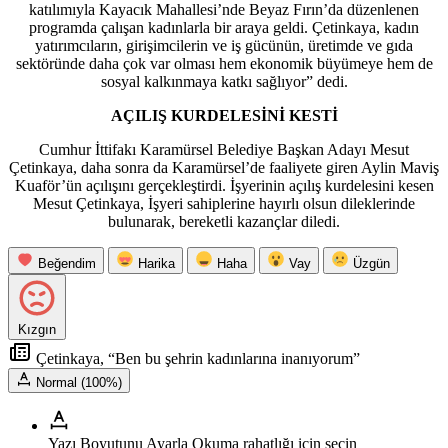
katılımıyla Kayacık Mahallesi’nde Beyaz Fırın’da düzenlenen
programda çalışan kadınlarla bir araya geldi. Çetinkaya, kadın
yatırımcıların, girişimcilerin ve iş gücünün, üretimde ve gıda
sektöründe daha çok var olması hem ekonomik büyümeye hem de
sosyal kalkınmaya katkı sağlıyor” dedi.
AÇILIŞ KURDELESİNİ KESTİ
Cumhur İttifakı Karamürsel Belediye Başkan Adayı Mesut
Çetinkaya, daha sonra da Karamürsel’de faaliyete giren Aylin Maviş
Kuaför’ün açılışını gerçekleştirdi. İşyerinin açılış kurdelesini kesen
Mesut Çetinkaya, İşyeri sahiplerine hayırlı olsun dileklerinde
bulunarak, bereketli kazançlar diledi.
Beğendim
Harika
Haha
Vay
Üzgün
Kızgın
Çetinkaya, “Ben bu şehrin kadınlarına inanıyorum”
Normal (100%)
Yazı Boyutunu Ayarla
Okuma rahatlığı için seçin