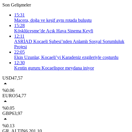
Son Gelişmeler
15:31
Macera, doğa ve keşif aynı rotada buluştu
15:28
Köşklüçeşme’de Açık Hava Sinema Keyfi
12:11
ASRİAD Kocaeli Şubesi’nden Anlamlı Sosyal Sorumluluk
Projesi
22:05
Ekin Uzunlar, Kocaeli’yi Karadeniz ezgileriyle coşturdu
12:30
Kentin gururu Kocaelispor meydana iniyor
USD
47,57
%0.06
EURO
54,77
%0.05
GBP
63,97
%0.13
GR. ALTIN
6.201,10