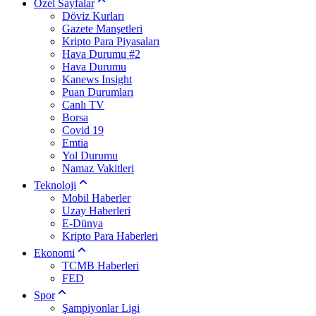
Özel Sayfalar
Döviz Kurları
Gazete Manşetleri
Kripto Para Piyasaları
Hava Durumu #2
Hava Durumu
Kanews Insight
Puan Durumları
Canlı TV
Borsa
Covid 19
Emtia
Yol Durumu
Namaz Vakitleri
Teknoloji
Mobil Haberler
Uzay Haberleri
E-Dünya
Kripto Para Haberleri
Ekonomi
TCMB Haberleri
FED
Spor
Şampiyonlar Ligi