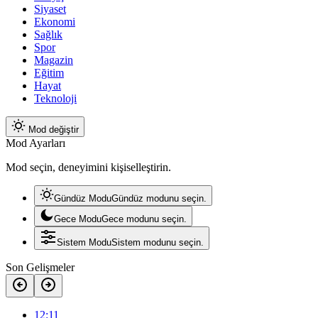
Siyaset
Ekonomi
Sağlık
Spor
Magazin
Eğitim
Hayat
Teknoloji
Mod değiştir
Mod Ayarları
Mod seçin, deneyimini kişiselleştirin.
Gündüz Modu
Gündüz modunu seçin.
Gece Modu
Gece modunu seçin.
Sistem Modu
Sistem modunu seçin.
Son Gelişmeler
12:11