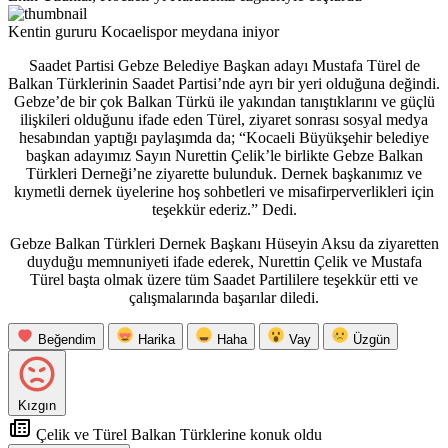
Kentin gururu Kocaelispor meydana iniyor
Saadet Partisi Gebze Belediye Başkan adayı Mustafa Türel de
Balkan Türklerinin Saadet Partisi’nde ayrı bir yeri olduğuna değindi.
Gebze’de bir çok Balkan Türkü ile yakından tanıştıklarını ve güçlü
ilişkileri olduğunu ifade eden Türel, ziyaret sonrası sosyal medya
hesabından yaptığı paylaşımda da; “Kocaeli Büyükşehir belediye
başkan adayımız Sayın Nurettin Çelik’le birlikte Gebze Balkan
Türkleri Derneği’ne ziyarette bulunduk. Dernek başkanımız ve
kıymetli dernek üyelerine hoş sohbetleri ve misafirperverlikleri için
teşekkür ederiz.” Dedi.
Gebze Balkan Türkleri Dernek Başkanı Hüseyin Aksu da ziyaretten
duyduğu memnuniyeti ifade ederek, Nurettin Çelik ve Mustafa
Türel başta olmak üzere tüm Saadet Partililere teşekkür etti ve
çalışmalarında başarılar diledi.
Beğendim
Harika
Haha
Vay
Üzgün
Kızgın
Çelik ve Türel Balkan Türklerine konuk oldu