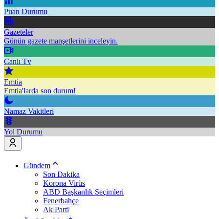
Puan Durumu
Gazeteler
Günün gazete manşetlerini inceleyin.
Canlı Tv
Emtia
Emtia'larda son durum!
Namaz Vakitleri
Yol Durumu
Gündem
Son Dakika
Korona Virüs
ABD Başkanlık Seçimleri
Fenerbahçe
Ak Parti