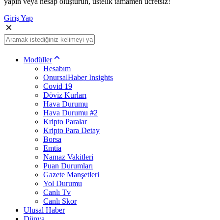
yapın veya hesap oluşturun, üstelik tamamen ücretsiz!
Giriş Yap
Modüller
Hesabım
OnursalHaber Insights
Covid 19
Döviz Kurları
Hava Durumu
Hava Durumu #2
Kripto Paralar
Kripto Para Detay
Borsa
Emtia
Namaz Vakitleri
Puan Durumları
Gazete Manşetleri
Yol Durumu
Canlı Tv
Canlı Skor
Ulusal Haber
Dünya