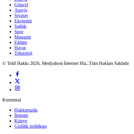
Güncel
Asayiş
Siyaset
Ekonomi
Sağlık
Spor
Magazin
Eğitim
Hayat
Teknoloji
© Telif Hakkı 2026, Medyahost İnternet Hiz..Tüm Hakları Saklıdır
Kurumsal
Hakkımızda
İletişim
Künye
Gizlilik politikası