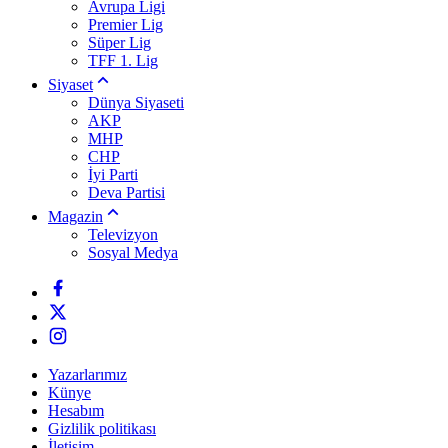
Avrupa Ligi
Premier Lig
Süper Lig
TFF 1. Lig
Siyaset
Dünya Siyaseti
AKP
MHP
CHP
İyi Parti
Deva Partisi
Magazin
Televizyon
Sosyal Medya
Yazarlarımız
Künye
Hesabım
Gizlilik politikası
İletişim