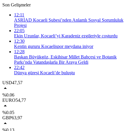
Son Gelişmeler
12:11
ASRİAD Kocaeli Şubesi’nden Anlamlı Sosyal Sorumluluk
Projesi
22:05
Ekin Uzunlar, Kocaeli’yi Karadeniz ezgileriyle coşturdu
12:30
Kentin gururu Kocaelispor meydana iniyor
12:28
Başkan Büyükgöz, Eskihisar Millet Bahçesi ve Botanik
Parkı’nda Vatandaşlarla Bir Araya Geldi
22:42
Dünya güreşi Kocaeli’de buluştu
USD
47,57
%0.06
EURO
54,77
%0.05
GBP
63,97
%0.13