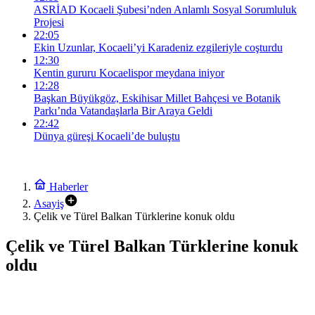
ASRİAD Kocaeli Şubesi’nden Anlamlı Sosyal Sorumluluk
Projesi
22:05
Ekin Uzunlar, Kocaeli’yi Karadeniz ezgileriyle coşturdu
12:30
Kentin gururu Kocaelispor meydana iniyor
12:28
Başkan Büyükgöz, Eskihisar Millet Bahçesi ve Botanik
Parkı’nda Vatandaşlarla Bir Araya Geldi
22:42
Dünya güreşi Kocaeli’de buluştu
Haberler
Asayiş
Çelik ve Türel Balkan Türklerine konuk oldu
Çelik ve Türel Balkan Türklerine konuk
oldu