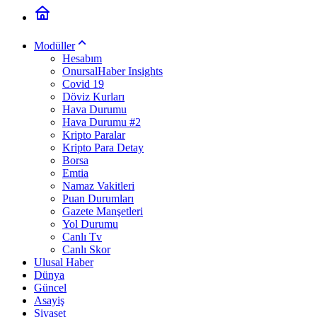
Modüller
Hesabım
OnursalHaber Insights
Covid 19
Döviz Kurları
Hava Durumu
Hava Durumu #2
Kripto Paralar
Kripto Para Detay
Borsa
Emtia
Namaz Vakitleri
Puan Durumları
Gazete Manşetleri
Yol Durumu
Canlı Tv
Canlı Skor
Ulusal Haber
Dünya
Güncel
Asayiş
Siyaset