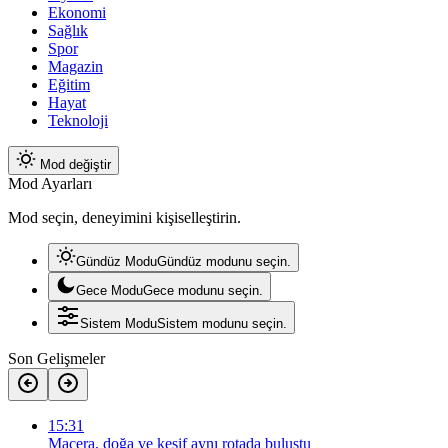
Ekonomi
Sağlık
Spor
Magazin
Eğitim
Hayat
Teknoloji
Mod değiştir
Mod Ayarları
Mod seçin, deneyimini kişiselleştirin.
Gündüz Modu
Gündüz modunu seçin.
Gece Modu
Gece modunu seçin.
Sistem Modu
Sistem modunu seçin.
Son Gelişmeler
15:31
Macera, doğa ve keşif aynı rotada buluştu