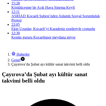
15:28
Köşklüçeşme’de Açık Hava Sinema Keyfi
12:11
ASRİAD Kocaeli Şubesi’nden Anlamlı Sosyal Sorumluluk
Projesi
22:05
Ekin Uzunlar, Kocaeli’yi Karadeniz ezgileriyle coşturdu
12:30
Kentin gururu Kocaelispor meydana iniyor
Haberler
Genel
Çayırova’da Şubat ayı kültür sanat takvimi belli oldu
Çayırova’da Şubat ayı kültür sanat
takvimi belli oldu