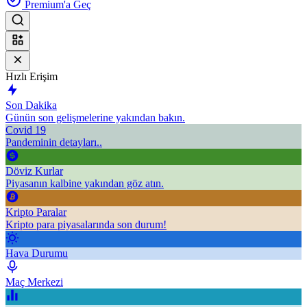
Premium'a Geç
Hızlı Erişim
Son Dakika
Günün son gelişmelerine yakından bakın.
Covid 19
Pandeminin detayları..
Döviz Kurlar
Piyasanın kalbine yakından göz atın.
Kripto Paralar
Kripto para piyasalarında son durum!
Hava Durumu
Maç Merkezi