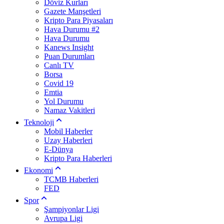
Döviz Kurları
Gazete Manşetleri
Kripto Para Piyasaları
Hava Durumu #2
Hava Durumu
Kanews Insight
Puan Durumları
Canlı TV
Borsa
Covid 19
Emtia
Yol Durumu
Namaz Vakitleri
Teknoloji
Mobil Haberler
Uzay Haberleri
E-Dünya
Kripto Para Haberleri
Ekonomi
TCMB Haberleri
FED
Spor
Şampiyonlar Ligi
Avrupa Ligi