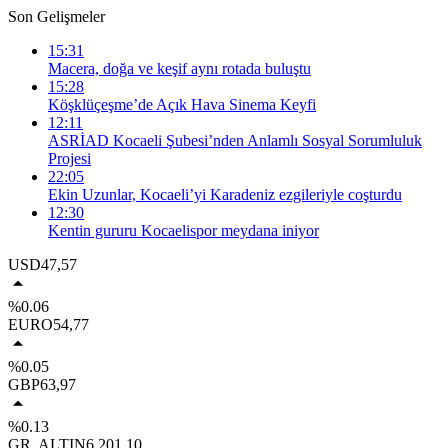
Son Gelişmeler
15:31
Macera, doğa ve keşif aynı rotada buluştu
15:28
Köşklüçeşme’de Açık Hava Sinema Keyfi
12:11
ASRİAD Kocaeli Şubesi’nden Anlamlı Sosyal Sorumluluk
Projesi
22:05
Ekin Uzunlar, Kocaeli’yi Karadeniz ezgileriyle coşturdu
12:30
Kentin gururu Kocaelispor meydana iniyor
USD
47,57
%0.06
EURO
54,77
%0.05
GBP
63,97
%0.13
GR. ALTIN
6.201,10