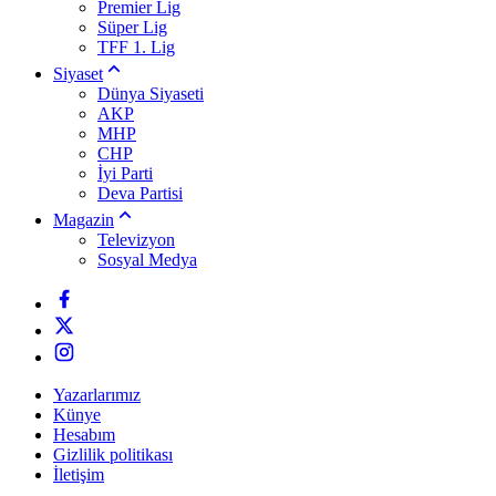
Premier Lig
Süper Lig
TFF 1. Lig
Siyaset
Dünya Siyaseti
AKP
MHP
CHP
İyi Parti
Deva Partisi
Magazin
Televizyon
Sosyal Medya
Yazarlarımız
Künye
Hesabım
Gizlilik politikası
İletişim