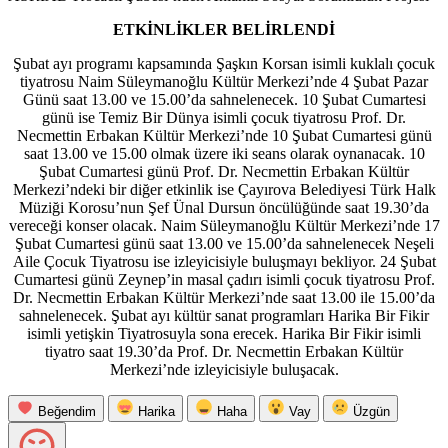
ETKİNLİKLER BELİRLENDİ
Şubat ayı programı kapsamında Şaşkın Korsan isimli kuklalı çocuk
tiyatrosu Naim Süleymanoğlu Kültür Merkezi’nde 4 Şubat Pazar
Günü saat 13.00 ve 15.00’da sahnelenecek. 10 Şubat Cumartesi
günü ise Temiz Bir Dünya isimli çocuk tiyatrosu Prof. Dr.
Necmettin Erbakan Kültür Merkezi’nde 10 Şubat Cumartesi günü
saat 13.00 ve 15.00 olmak üzere iki seans olarak oynanacak. 10
Şubat Cumartesi günü Prof. Dr. Necmettin Erbakan Kültür
Merkezi’ndeki bir diğer etkinlik ise Çayırova Belediyesi Türk Halk
Müziği Korosu’nun Şef Ünal Dursun öncülüğünde saat 19.30’da
vereceği konser olacak. Naim Süleymanoğlu Kültür Merkezi’nde 17
Şubat Cumartesi günü saat 13.00 ve 15.00’da sahnelenecek Neşeli
Aile Çocuk Tiyatrosu ise izleyicisiyle buluşmayı bekliyor. 24 Şubat
Cumartesi günü Zeynep’in masal çadırı isimli çocuk tiyatrosu Prof.
Dr. Necmettin Erbakan Kültür Merkezi’nde saat 13.00 ile 15.00’da
sahnelenecek. Şubat ayı kültür sanat programları Harika Bir Fikir
isimli yetişkin Tiyatrosuyla sona erecek. Harika Bir Fikir isimli
tiyatro saat 19.30’da Prof. Dr. Necmettin Erbakan Kültür
Merkezi’nde izleyicisiyle buluşacak.
Beğendim
Harika
Haha
Vay
Üzgün