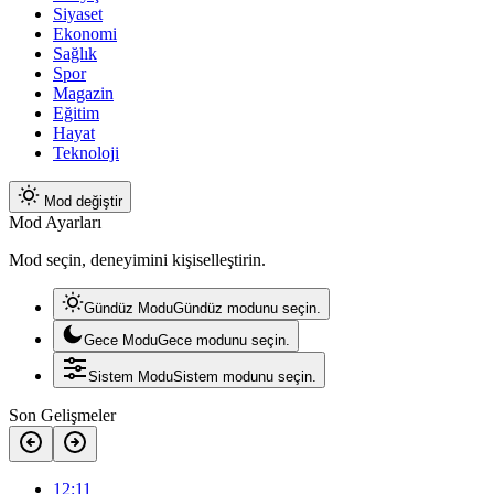
Siyaset
Ekonomi
Sağlık
Spor
Magazin
Eğitim
Hayat
Teknoloji
Mod değiştir
Mod Ayarları
Mod seçin, deneyimini kişiselleştirin.
Gündüz Modu
Gündüz modunu seçin.
Gece Modu
Gece modunu seçin.
Sistem Modu
Sistem modunu seçin.
Son Gelişmeler
12:11