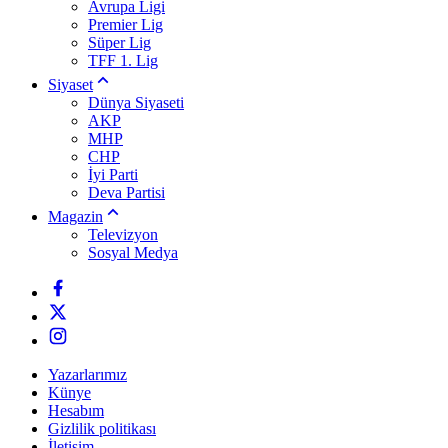
Avrupa Ligi
Premier Lig
Süper Lig
TFF 1. Lig
Siyaset
Dünya Siyaseti
AKP
MHP
CHP
İyi Parti
Deva Partisi
Magazin
Televizyon
Sosyal Medya
Yazarlarımız
Künye
Hesabım
Gizlilik politikası
İletişim