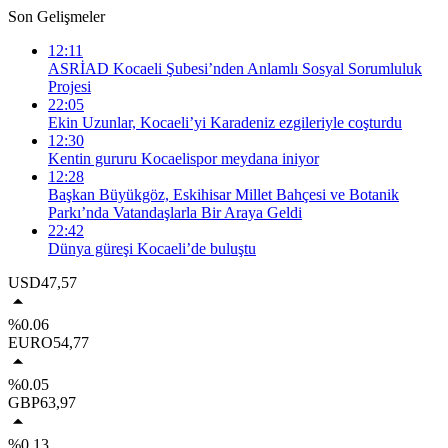
Son Gelişmeler
12:11
ASRİAD Kocaeli Şubesi’nden Anlamlı Sosyal Sorumluluk
Projesi
22:05
Ekin Uzunlar, Kocaeli’yi Karadeniz ezgileriyle coşturdu
12:30
Kentin gururu Kocaelispor meydana iniyor
12:28
Başkan Büyükgöz, Eskihisar Millet Bahçesi ve Botanik
Parkı’nda Vatandaşlarla Bir Araya Geldi
22:42
Dünya güreşi Kocaeli’de buluştu
USD
47,57
%0.06
EURO
54,77
%0.05
GBP
63,97
%0.13