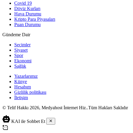
Covid 19
Döviz Kurları
Hava Durumu
Kripto Para Piyasaları
Puan Durumu
Gündeme Dair
Seçimler
Siyaset
Spor
Ekonomi
Sağlık
Yazarlarımız
Künye
Hesabım
Gizlilik politikası
İletişim
© Telif Hakkı 2026, Medyahost İnternet Hiz..Tüm Hakları Saklıdır
casino
canlı
ev
KAI ile Sohbet Et
siteleri
casino
yapımı
casino
siteleri
salça