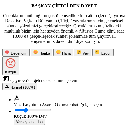
BAŞKAN ÇİFTÇİ’DEN DAVET
Çocukların mutluluğunu çok önemsediklerinin altını çizen Çayırova
Belediye Başkanı Bünyamin Çiftçi, “Yavrularımız için geleneksel
sünnet şölenimizi gerçekleştireceğiz. Çocuklarımızın yüzündeki
mutluluk bizim için her şeyden önemli. 4 Ağustos Cuma günü saat
18.00’da gerçekleşecek sünnet şölenimize tüm Çayırovalı
hemşerilerimiz davetlidir” diye konuştu.
Beğendim
Harika
Haha
Vay
Üzgün
Kızgın
Çayırova’da geleneksel sünnet şöleni
Normal (100%)
Yazı Boyutunu Ayarla
Okuma rahatlığı için seçin
Küçük
100%
Dev
Varsayılana dön