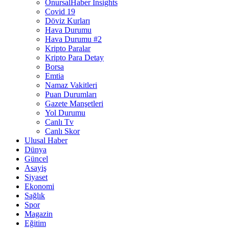
OnursalHaber Insights
Covid 19
Döviz Kurları
Hava Durumu
Hava Durumu #2
Kripto Paralar
Kripto Para Detay
Borsa
Emtia
Namaz Vakitleri
Puan Durumları
Gazete Manşetleri
Yol Durumu
Canlı Tv
Canlı Skor
Ulusal Haber
Dünya
Güncel
Asayiş
Siyaset
Ekonomi
Sağlık
Spor
Magazin
Eğitim