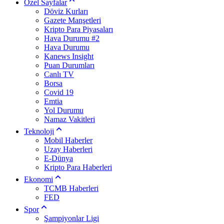
Özel Sayfalar
Döviz Kurları
Gazete Manşetleri
Kripto Para Piyasaları
Hava Durumu #2
Hava Durumu
Kanews Insight
Puan Durumları
Canlı TV
Borsa
Covid 19
Emtia
Yol Durumu
Namaz Vakitleri
Teknoloji
Mobil Haberler
Uzay Haberleri
E-Dünya
Kripto Para Haberleri
Ekonomi
TCMB Haberleri
FED
Spor
Şampiyonlar Ligi