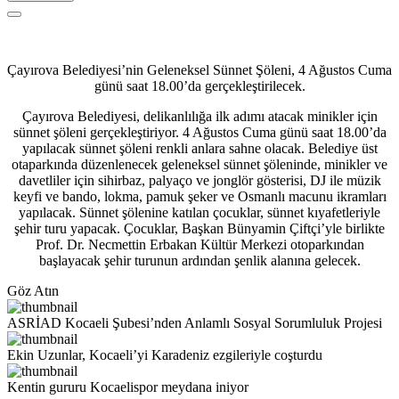
Çayırova Belediyesi’nin Geleneksel Sünnet Şöleni, 4 Ağustos Cuma
günü saat 18.00’da gerçekleştirilecek.
Çayırova Belediyesi, delikanlılığa ilk adımı atacak minikler için
sünnet şöleni gerçekleştiriyor. 4 Ağustos Cuma günü saat 18.00’da
yapılacak sünnet şöleni renkli anlara sahne olacak. Belediye üst
otaparkında düzenlenecek geleneksel sünnet şöleninde, minikler ve
davetliler için sihirbaz, palyaço ve jonglör gösterisi, DJ ile müzik
keyfi ve bando, lokma, pamuk şeker ve Osmanlı macunu ikramları
yapılacak. Sünnet şölenine katılan çocuklar, sünnet kıyafetleriyle
şehir turu yapacak. Çocuklar, Başkan Bünyamin Çiftçi’yle birlikte
Prof. Dr. Necmettin Erbakan Kültür Merkezi otoparkından
başlayacak şehir turunun ardından şenlik alanına gelecek.
Göz Atın
ASRİAD Kocaeli Şubesi’nden Anlamlı Sosyal Sorumluluk Projesi
Ekin Uzunlar, Kocaeli’yi Karadeniz ezgileriyle coşturdu
Kentin gururu Kocaelispor meydana iniyor