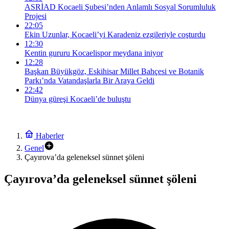
ASRİAD Kocaeli Şubesi’nden Anlamlı Sosyal Sorumluluk
Projesi
22:05
Ekin Uzunlar, Kocaeli’yi Karadeniz ezgileriyle coşturdu
12:30
Kentin gururu Kocaelispor meydana iniyor
12:28
Başkan Büyükgöz, Eskihisar Millet Bahçesi ve Botanik
Parkı’nda Vatandaşlarla Bir Araya Geldi
22:42
Dünya güreşi Kocaeli’de buluştu
Haberler
Genel
Çayırova’da geleneksel sünnet şöleni
Çayırova’da geleneksel sünnet şöleni