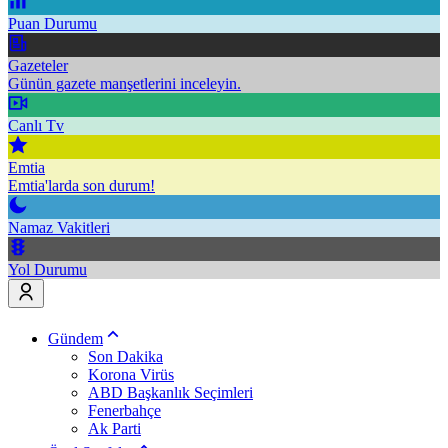
Puan Durumu
Gazeteler
Günün gazete manşetlerini inceleyin.
Canlı Tv
Emtia
Emtia'larda son durum!
Namaz Vakitleri
Yol Durumu
Gündem
Son Dakika
Korona Virüs
ABD Başkanlık Seçimleri
Fenerbahçe
Ak Parti