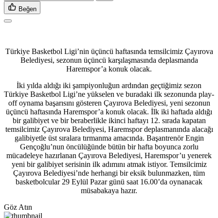
Beğen
Türkiye Basketbol Ligi’nin üçüncü haftasında temsilcimiz Çayırova
Belediyesi, sezonun üçüncü karşılaşmasında deplasmanda
Haremspor’a konuk olacak.
İki yılda aldığı iki şampiyonluğun ardından geçtiğimiz sezon
Türkiye Basketbol Ligi’ne yükselen ve buradaki ilk sezonunda play-
off oynama başarısını gösteren Çayırova Belediyesi, yeni sezonun
üçüncü haftasında Haremspor’a konuk olacak. İlk iki haftada aldığı
bir galibiyet ve bir beraberlikle ikinci haftayı 12. sırada kapatan
temsilcimiz Çayırova Belediyesi, Haremspor deplasmanında alacağı
galibiyetle üst sıralara tırmanma amacında. Başantrenör Engin
Gençoğlu’nun öncülüğünde bütün bir hafta boyunca zorlu
mücadeleye hazırlanan Çayırova Belediyesi, Haremspor’u yenerek
yeni bir galibiyet serisinin ilk adımını atmak istiyor. Temsilcimiz
Çayırova Belediyesi’nde herhangi bir eksik bulunmazken, tüm
basketbolcular 29 Eylül Pazar günü saat 16.00’da oynanacak
müsabakaya hazır.
Göz Atın