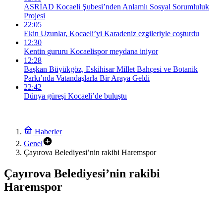
ASRİAD Kocaeli Şubesi’nden Anlamlı Sosyal Sorumluluk
Projesi
22:05
Ekin Uzunlar, Kocaeli’yi Karadeniz ezgileriyle coşturdu
12:30
Kentin gururu Kocaelispor meydana iniyor
12:28
Başkan Büyükgöz, Eskihisar Millet Bahçesi ve Botanik
Parkı’nda Vatandaşlarla Bir Araya Geldi
22:42
Dünya güreşi Kocaeli’de buluştu
Haberler
Genel
Çayırova Belediyesi’nin rakibi Haremspor
Çayırova Belediyesi’nin rakibi
Haremspor