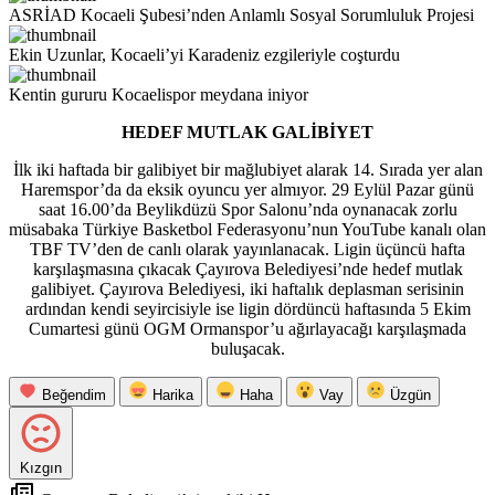
ASRİAD Kocaeli Şubesi’nden Anlamlı Sosyal Sorumluluk Projesi
Ekin Uzunlar, Kocaeli’yi Karadeniz ezgileriyle coşturdu
Kentin gururu Kocaelispor meydana iniyor
HEDEF MUTLAK GALİBİYET
İlk iki haftada bir galibiyet bir mağlubiyet alarak 14. Sırada yer alan
Haremspor’da da eksik oyuncu yer almıyor. 29 Eylül Pazar günü
saat 16.00’da Beylikdüzü Spor Salonu’nda oynanacak zorlu
müsabaka Türkiye Basketbol Federasyonu’nun YouTube kanalı olan
TBF TV’den de canlı olarak yayınlanacak. Ligin üçüncü hafta
karşılaşmasına çıkacak Çayırova Belediyesi’nde hedef mutlak
galibiyet. Çayırova Belediyesi, iki haftalık deplasman serisinin
ardından kendi seyircisiyle ise ligin dördüncü haftasında 5 Ekim
Cumartesi günü OGM Ormanspor’u ağırlayacağı karşılaşmada
buluşacak.
Beğendim
Harika
Haha
Vay
Üzgün
Kızgın