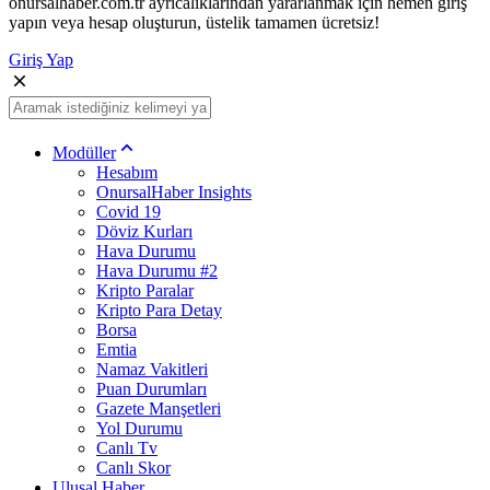
onursalhaber.com.tr ayrıcalıklarından yararlanmak için hemen giriş
yapın veya hesap oluşturun, üstelik tamamen ücretsiz!
Giriş Yap
Modüller
Hesabım
OnursalHaber Insights
Covid 19
Döviz Kurları
Hava Durumu
Hava Durumu #2
Kripto Paralar
Kripto Para Detay
Borsa
Emtia
Namaz Vakitleri
Puan Durumları
Gazete Manşetleri
Yol Durumu
Canlı Tv
Canlı Skor
Ulusal Haber