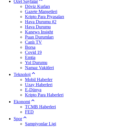
Özel Sayfalar
Döviz Kurları
Gazete Manşetleri
Kripto Para Piyasaları
Hava Durumu #2
Hava Durumu
Kanews Insight
Puan Durumları
Canlı TV
Borsa
Covid 19
Emtia
Yol Durumu
Namaz Vakitleri
Teknoloji
Mobil Haberler
Uzay Haberleri
E-Dünya
Kripto Para Haberleri
Ekonomi
TCMB Haberleri
FED
Spor
Şampiyonlar Ligi