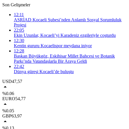
Son Gelişmeler
12:11
ASRİAD Kocaeli Şubesi’nden Anlamlı Sosyal Sorumluluk
Projesi
22:05
Ekin Uzunlar, Kocaeli’yi Karadeniz ezgileriyle coşturdu
12:30
Kentin gururu Kocaelispor meydana iniyor
12:28
Başkan Büyükgöz, Eskihisar Millet Bahçesi ve Botanik
Parkı’nda Vatandaşlarla Bir Araya Geldi
22:42
Dünya güreşi Kocaeli’de buluştu
USD
47,57
%0.06
EURO
54,77
%0.05
GBP
63,97
%0.13