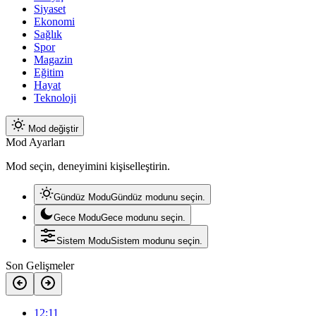
Siyaset
Ekonomi
Sağlık
Spor
Magazin
Eğitim
Hayat
Teknoloji
Mod değiştir
Mod Ayarları
Mod seçin, deneyimini kişiselleştirin.
Gündüz Modu
Gündüz modunu seçin.
Gece Modu
Gece modunu seçin.
Sistem Modu
Sistem modunu seçin.
Son Gelişmeler
12:11