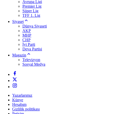
Avrupa Ligi
Premier Lig
Süper Lig
TFF 1. Lig
Siyaset
Dünya Siyaseti
AKP
MHP
CHP
İyi Parti
Deva Partisi
Magazin
Televizyon
Sosyal Medya
Yazarlarımız
Künye
Hesabım
Gizlilik politikası
İletişim