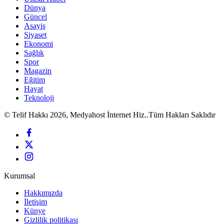
Dünya
Güncel
Asayiş
Siyaset
Ekonomi
Sağlık
Spor
Magazin
Eğitim
Hayat
Teknoloji
© Telif Hakkı 2026, Medyahost İnternet Hiz..Tüm Hakları Saklıdır
Kurumsal
Hakkımızda
İletişim
Künye
Gizlilik politikası