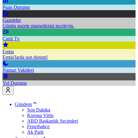
Puan Durumu
Gazeteler
Günün gazete manşetlerini inceleyin.
Canlı Tv
Emtia
Emtia'larda son durum!
Namaz Vakitleri
Yol Durumu
Gündem
Son Dakika
Korona Virüs
ABD Başkanlık Seçimleri
Fenerbahçe
Ak Parti