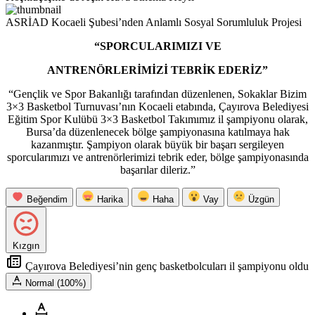
ASRİAD Kocaeli Şubesi’nden Anlamlı Sosyal Sorumluluk Projesi
“SPORCULARIMIZI VE
ANTRENÖRLERİMİZİ TEBRİK EDERİZ”
“Gençlik ve Spor Bakanlığı tarafından düzenlenen, Sokaklar Bizim
3×3 Basketbol Turnuvası’nın Kocaeli etabında, Çayırova Belediyesi
Eğitim Spor Kulübü 3×3 Basketbol Takımımız il şampiyonu olarak,
Bursa’da düzenlenecek bölge şampiyonasına katılmaya hak
kazanmıştır. Şampiyon olarak büyük bir başarı sergileyen
sporcularımızı ve antrenörlerimizi tebrik eder, bölge şampiyonasında
başarılar dileriz.”
Beğendim
Harika
Haha
Vay
Üzgün
Kızgın
Çayırova Belediyesi’nin genç basketbolcuları il şampiyonu oldu
Normal (100%)