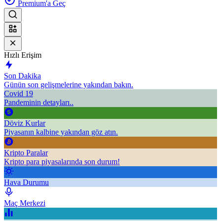
Premium'a Geç
Hızlı Erişim
Son Dakika
Günün son gelişmelerine yakından bakın.
Covid 19
Pandeminin detayları..
Döviz Kurlar
Piyasanın kalbine yakından göz atın.
Kripto Paralar
Kripto para piyasalarında son durum!
Hava Durumu
Maç Merkezi