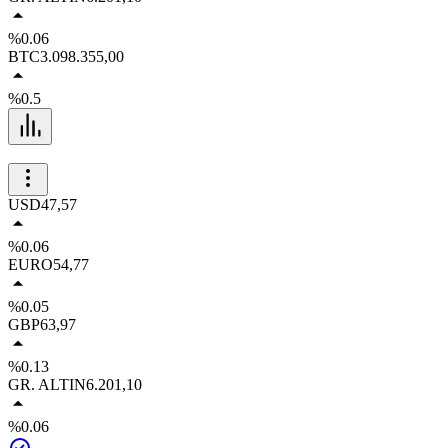
%0.06
BTC
3.098.355,00
%0.5
USD
47,57
%0.06
EURO
54,77
%0.05
GBP
63,97
%0.13
GR. ALTIN
6.201,10
%0.06