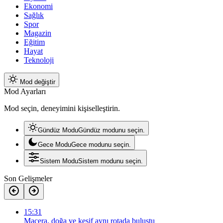
Ekonomi
Sağlık
Spor
Magazin
Eğitim
Hayat
Teknoloji
Mod değiştir
Mod Ayarları
Mod seçin, deneyimini kişiselleştirin.
Gündüz Modu
Gündüz modunu seçin.
Gece Modu
Gece modunu seçin.
Sistem Modu
Sistem modunu seçin.
Son Gelişmeler
15:31
Macera, doğa ve keşif aynı rotada buluştu