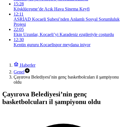
15:28
Köşklüçeşme’de Açık Hava Sinema Keyfi
12:11
ASRİAD Kocaeli Şubesi’nden Anlamlı Sosyal Sorumluluk
Projesi
22:05
Ekin Uzunlar, Kocaeli’yi Karadeniz ezgileriyle coşturdu
12:30
Kentin gururu Kocaelispor meydana iniyor
Haberler
Genel
Çayırova Belediyesi’nin genç basketbolcuları il şampiyonu
oldu
Çayırova Belediyesi’nin genç
basketbolcuları il şampiyonu oldu