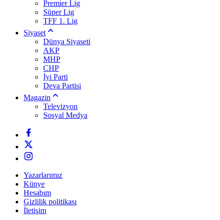
Premier Lig
Süper Lig
TFF 1. Lig
Siyaset
Dünya Siyaseti
AKP
MHP
CHP
İyi Parti
Deva Partisi
Magazin
Televizyon
Sosyal Medya
Yazarlarımız
Künye
Hesabım
Gizlilik politikası
İletişim