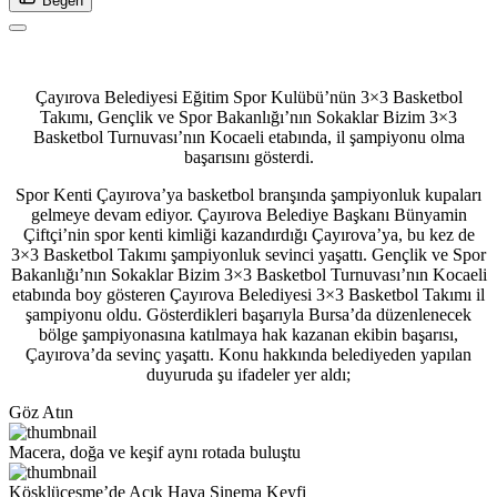
Beğen
Çayırova Belediyesi Eğitim Spor Kulübü’nün 3×3 Basketbol
Takımı, Gençlik ve Spor Bakanlığı’nın Sokaklar Bizim 3×3
Basketbol Turnuvası’nın Kocaeli etabında, il şampiyonu olma
başarısını gösterdi.
Spor Kenti Çayırova’ya basketbol branşında şampiyonluk kupaları
gelmeye devam ediyor. Çayırova Belediye Başkanı Bünyamin
Çiftçi’nin spor kenti kimliği kazandırdığı Çayırova’ya, bu kez de
3×3 Basketbol Takımı şampiyonluk sevinci yaşattı. Gençlik ve Spor
Bakanlığı’nın Sokaklar Bizim 3×3 Basketbol Turnuvası’nın Kocaeli
etabında boy gösteren Çayırova Belediyesi 3×3 Basketbol Takımı il
şampiyonu oldu. Gösterdikleri başarıyla Bursa’da düzenlenecek
bölge şampiyonasına katılmaya hak kazanan ekibin başarısı,
Çayırova’da sevinç yaşattı. Konu hakkında belediyeden yapılan
duyuruda şu ifadeler yer aldı;
Göz Atın
Macera, doğa ve keşif aynı rotada buluştu
Köşklüçeşme’de Açık Hava Sinema Keyfi