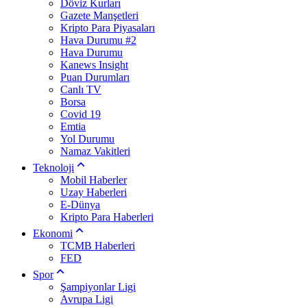
Döviz Kurları
Gazete Manşetleri
Kripto Para Piyasaları
Hava Durumu #2
Hava Durumu
Kanews Insight
Puan Durumları
Canlı TV
Borsa
Covid 19
Emtia
Yol Durumu
Namaz Vakitleri
Teknoloji
Mobil Haberler
Uzay Haberleri
E-Dünya
Kripto Para Haberleri
Ekonomi
TCMB Haberleri
FED
Spor
Şampiyonlar Ligi
Avrupa Ligi