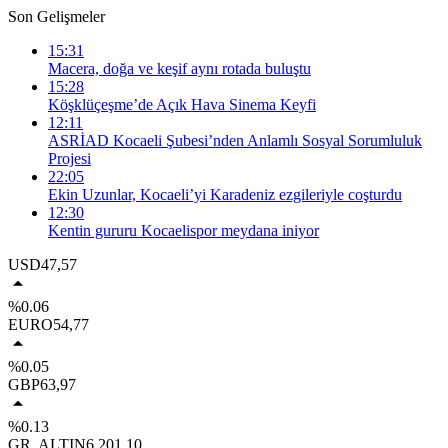
Son Gelişmeler
15:31
Macera, doğa ve keşif aynı rotada buluştu
15:28
Köşklüçeşme’de Açık Hava Sinema Keyfi
12:11
ASRİAD Kocaeli Şubesi’nden Anlamlı Sosyal Sorumluluk
Projesi
22:05
Ekin Uzunlar, Kocaeli’yi Karadeniz ezgileriyle coşturdu
12:30
Kentin gururu Kocaelispor meydana iniyor
USD
47,57
%0.06
EURO
54,77
%0.05
GBP
63,97
%0.13
GR. ALTIN
6.201,10