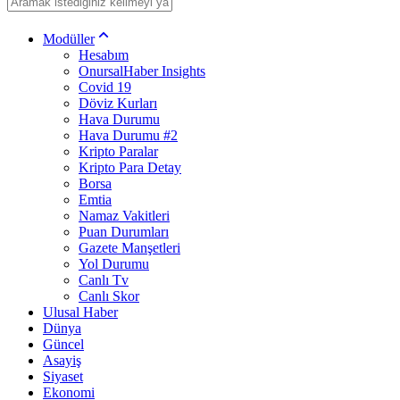
Modüller
Hesabım
OnursalHaber Insights
Covid 19
Döviz Kurları
Hava Durumu
Hava Durumu #2
Kripto Paralar
Kripto Para Detay
Borsa
Emtia
Namaz Vakitleri
Puan Durumları
Gazete Manşetleri
Yol Durumu
Canlı Tv
Canlı Skor
Ulusal Haber
Dünya
Güncel
Asayiş
Siyaset
Ekonomi