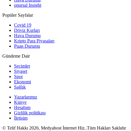
onursal Insight
Popüler Sayfalar
Covid 19
Döviz Kurları
Hava Durumu
Kripto Para Piyasaları
Puan Durumu
Gündeme Dair
Seçimler
Siyaset
Spor
Ekonomi
Sağlık
Yazarlarımız
Künye
Hesabım
Gizlilik politikası
İletişim
© Telif Hakkı 2026, Medyahost İnternet Hiz..Tüm Hakları Saklıdır