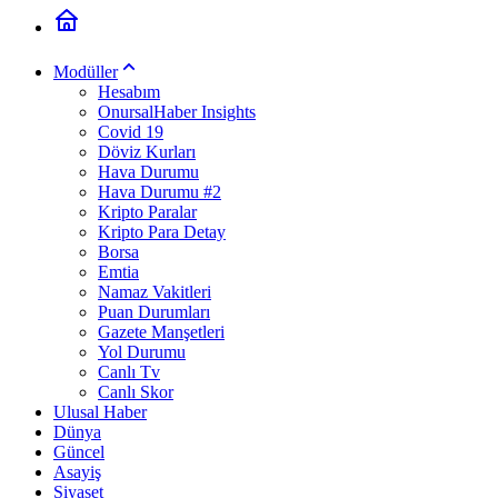
Modüller
Hesabım
OnursalHaber Insights
Covid 19
Döviz Kurları
Hava Durumu
Hava Durumu #2
Kripto Paralar
Kripto Para Detay
Borsa
Emtia
Namaz Vakitleri
Puan Durumları
Gazete Manşetleri
Yol Durumu
Canlı Tv
Canlı Skor
Ulusal Haber
Dünya
Güncel
Asayiş
Siyaset