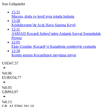
Son Gelişmeler
15:31
Macera, doğa ve keşif aynı rotada buluştu
15:28
Köşklüçeşme’de Açık Hava Sinema Keyfi
12:11
ASRİAD Kocaeli Şubesi’nden Anlamlı Sosyal Sorumluluk
Projesi
22:05
Ekin Uzunlar, Kocaeli’yi Karadeniz ezgileriyle coşturdu
12:30
Kentin gururu Kocaelispor meydana iniyor
USD
47,57
%0.06
EURO
54,77
%0.05
GBP
63,97
%0.13
GR. ALTIN
6.201,10