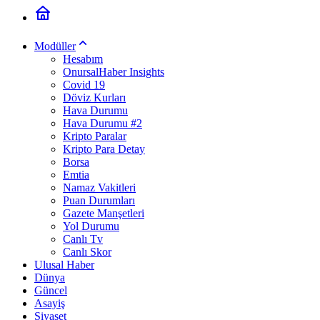
Modüller
Hesabım
OnursalHaber Insights
Covid 19
Döviz Kurları
Hava Durumu
Hava Durumu #2
Kripto Paralar
Kripto Para Detay
Borsa
Emtia
Namaz Vakitleri
Puan Durumları
Gazete Manşetleri
Yol Durumu
Canlı Tv
Canlı Skor
Ulusal Haber
Dünya
Güncel
Asayiş
Siyaset