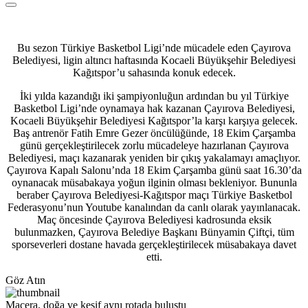
Bu sezon Türkiye Basketbol Ligi’nde mücadele eden Çayırova
Belediyesi, ligin altıncı haftasında Kocaeli Büyükşehir Belediyesi
Kağıtspor’u sahasında konuk edecek.
İki yılda kazandığı iki şampiyonluğun ardından bu yıl Türkiye
Basketbol Ligi’nde oynamaya hak kazanan Çayırova Belediyesi,
Kocaeli Büyükşehir Belediyesi Kağıtspor’la karşı karşıya gelecek.
Baş antrenör Fatih Emre Gezer öncülüğünde, 18 Ekim Çarşamba
günü gerçekleştirilecek zorlu mücadeleye hazırlanan Çayırova
Belediyesi, maçı kazanarak yeniden bir çıkış yakalamayı amaçlıyor.
Çayırova Kapalı Salonu’nda 18 Ekim Çarşamba günü saat 16.30’da
oynanacak müsabakaya yoğun ilginin olması bekleniyor. Bununla
beraber Çayırova Belediyesi-Kağıtspor maçı Türkiye Basketbol
Federasyonu’nun Youtube kanalından da canlı olarak yayınlanacak.
Maç öncesinde Çayırova Belediyesi kadrosunda eksik
bulunmazken, Çayırova Belediye Başkanı Bünyamin Çiftçi, tüm
sporseverleri dostane havada gerçekleştirilecek müsabakaya davet
etti.
Göz Atın
Macera, doğa ve keşif aynı rotada buluştu