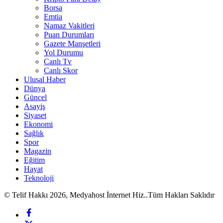
Borsa
Emtia
Namaz Vakitleri
Puan Durumları
Gazete Manşetleri
Yol Durumu
Canlı Tv
Canlı Skor
Ulusal Haber
Dünya
Güncel
Asayiş
Siyaset
Ekonomi
Sağlık
Spor
Magazin
Eğitim
Hayat
Teknoloji
© Telif Hakkı 2026, Medyahost İnternet Hiz..Tüm Hakları Saklıdır