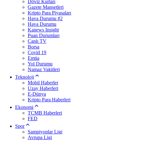
Döviz Kurları
Gazete Manşetleri
Kripto Para Piyasaları
Hava Durumu #2
Hava Durumu
Kanews Insight
Puan Durumları
Canlı TV
Borsa
Covid 19
Emtia
Yol Durumu
Namaz Vakitleri
Teknoloji
Mobil Haberler
Uzay Haberleri
E-Dünya
Kripto Para Haberleri
Ekonomi
TCMB Haberleri
FED
Spor
Şampiyonlar Ligi
Avrupa Ligi