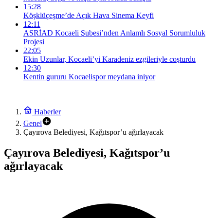
15:28
Köşklüçeşme’de Açık Hava Sinema Keyfi
12:11
ASRİAD Kocaeli Şubesi’nden Anlamlı Sosyal Sorumluluk
Projesi
22:05
Ekin Uzunlar, Kocaeli’yi Karadeniz ezgileriyle coşturdu
12:30
Kentin gururu Kocaelispor meydana iniyor
Haberler
Genel
Çayırova Belediyesi, Kağıtspor’u ağırlayacak
Çayırova Belediyesi, Kağıtspor’u
ağırlayacak