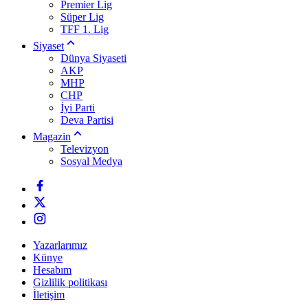
Premier Lig
Süper Lig
TFF 1. Lig
Siyaset
Dünya Siyaseti
AKP
MHP
CHP
İyi Parti
Deva Partisi
Magazin
Televizyon
Sosyal Medya
Yazarlarımız
Künye
Hesabım
Gizlilik politikası
İletişim