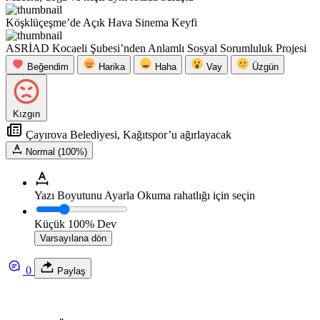
Köşklüçeşme’de Açık Hava Sinema Keyfi
ASRİAD Kocaeli Şubesi’nden Anlamlı Sosyal Sorumluluk Projesi
Beğendim
Harika
Haha
Vay
Üzgün
Kızgın
Çayırova Belediyesi, Kağıtspor’u ağırlayacak
Normal (100%)
Yazı Boyutunu Ayarla
Okuma rahatlığı için seçin
Küçük
100%
Dev
Varsayılana dön
0
Paylaş