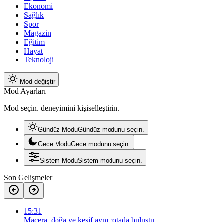
Ekonomi
Sağlık
Spor
Magazin
Eğitim
Hayat
Teknoloji
Mod değiştir
Mod Ayarları
Mod seçin, deneyimini kişiselleştirin.
Gündüz Modu
Gündüz modunu seçin.
Gece Modu
Gece modunu seçin.
Sistem Modu
Sistem modunu seçin.
Son Gelişmeler
15:31
Macera, doğa ve keşif aynı rotada buluştu