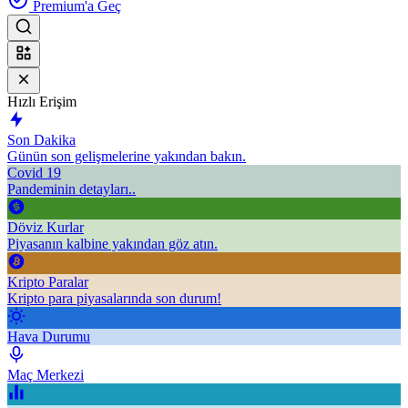
Premium'a Geç
Hızlı Erişim
Son Dakika
Günün son gelişmelerine yakından bakın.
Covid 19
Pandeminin detayları..
Döviz Kurlar
Piyasanın kalbine yakından göz atın.
Kripto Paralar
Kripto para piyasalarında son durum!
Hava Durumu
Maç Merkezi