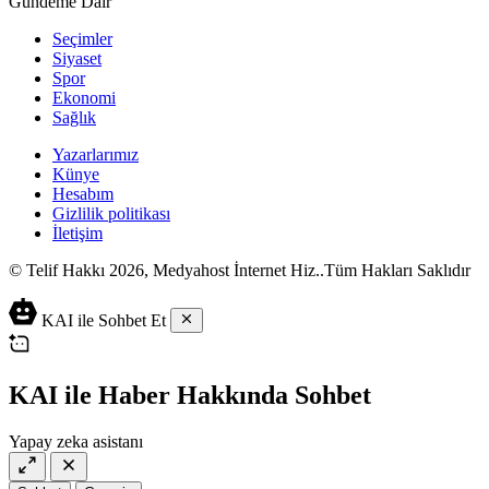
Gündeme Dair
Seçimler
Siyaset
Spor
Ekonomi
Sağlık
Yazarlarımız
Künye
Hesabım
Gizlilik politikası
İletişim
© Telif Hakkı 2026, Medyahost İnternet Hiz..Tüm Hakları Saklıdır
casino
canlı
ev
KAI ile Sohbet Et
siteleri
casino
yapımı
casino
siteleri
salça
siteleri
en
çeşitleri
2023
iyi
KAI ile Haber Hakkında Sohbet
lordcasino
casino
casinositeleri.site
siteleri
Yapay zeka asistanı
vdcasino
vdcasino
giriş