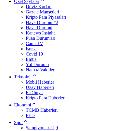
Özel Sayfalar
Döviz Kurları
Gazete Manşetleri
Kripto Para Piyasaları
Hava Durumu #2
Hava Durumu
Kanews Insight
Puan Durumları
Canlı TV
Borsa
Covid 19
Emtia
Yol Durumu
Namaz Vakitleri
Teknoloji
Mobil Haberler
Uzay Haberleri
E-Dünya
Kripto Para Haberleri
Ekonomi
TCMB Haberleri
FED
Spor
Şampiyonlar Ligi