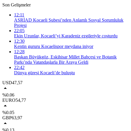
Son Gelişmeler
12:11
ASRİAD Kocaeli Şubesi’nden Anlamlı Sosyal Sorumluluk
Projesi
22:05
Ekin Uzunlar, Kocaeli’yi Karadeniz ezgileriyle coşturdu
12:30
Kentin gururu Kocaelispor meydana iniyor
12:28
Başkan Büyükgöz, Eskihisar Millet Bahçesi ve Botanik
Parkı’nda Vatandaşlarla Bir Araya Geldi
22:42
Dünya güreşi Kocaeli’de buluştu
USD
47,57
%0.06
EURO
54,77
%0.05
GBP
63,97
%0.13