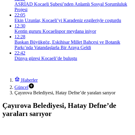
ASRİAD Kocaeli Şubesi’nden Anlamlı Sosyal Sorumluluk
Projesi
22:05
Ekin Uzunlar, Kocaeli’yi Karadeniz ezgileriyle coşturdu
12:30
Kentin gururu Kocaelispor meydana iniyor
12:28
Başkan Büyükgöz, Eskihisar Millet Bahçesi ve Botanik
Parkı’nda Vatandaşlarla Bir Araya Geldi
22:42
Dünya güreşi Kocaeli’de buluştu
Haberler
Güncel
Çayırova Belediyesi, Hatay Defne’de yaraları sarıyor
Çayırova Belediyesi, Hatay Defne’de
yaraları sarıyor