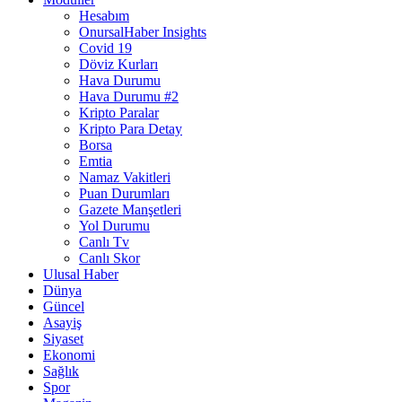
Hesabım
OnursalHaber Insights
Covid 19
Döviz Kurları
Hava Durumu
Hava Durumu #2
Kripto Paralar
Kripto Para Detay
Borsa
Emtia
Namaz Vakitleri
Puan Durumları
Gazete Manşetleri
Yol Durumu
Canlı Tv
Canlı Skor
Ulusal Haber
Dünya
Güncel
Asayiş
Siyaset
Ekonomi
Sağlık
Spor