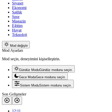
Siyaset
Ekonomi
Sağlık
Spor
Magazin
Eğitim
Hayat
Teknoloji
Mod değiştir
Mod Ayarları
Mod seçin, deneyimini kişiselleştirin.
Gündüz Modu
Gündüz modunu seçin.
Gece Modu
Gece modunu seçin.
Sistem Modu
Sistem modunu seçin.
Son Gelişmeler
12:11