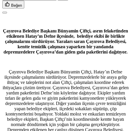
Beğen
Çayırova Belediye Başkanı Bünyamin Çiftçi, asrın felaketinden
etkilenen Hatay’ın Defne ilçesinde, belediye ekibi ile birlikte
çalışmalarını sürdürüyor. Yaraları saran Çayırova Belediyesi,
kentte temizlik çalışması yaparken bir yandanda
depremzedelere Çayırova’dan giden gıda paketlerini dağıtıyor.
Çayırova Belediye Başkanı Bünyamin Çiftçi, Hatay’ın Defne
ilçesinde çalışmalarını sürdürüyor. Depremzedelerle bir araya gelip
ihtiyaç ve taleplerini not alan Çiftçi, çalışmaları koordine ederek
ihtiyaçlara çözüm üretiyor. Çayırova Belediyesi, Çayırova’dan gelen
yardım paketlerini Defne’nin köylerine dağıtıyor. Ekipler yardım
tırları ile gelen gıda ve giyim paketlerini kamyonetlere yükleyerek
depremzedelere ulaştırıyor. Diğer yandan ilçenin çevre temizliğini
yapan belediye ekipleri, ilçedeki sokakları süpürüp, çöp
konteynerlerini boşaltıyor. Yoldaki moloz ve enkazları temizleyen
belediye ekipleri, Başkan Çiftçi’nin koordinesinde kentte hayatı
normale döndürmek için yoğun bir çalışma gerçekleştiriyor.
Depremden etkilenen her canlıyı düşünen Çayırova Belediyesi,