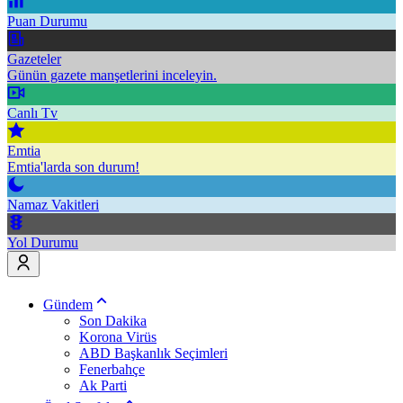
Puan Durumu
Gazeteler
Günün gazete manşetlerini inceleyin.
Canlı Tv
Emtia
Emtia'larda son durum!
Namaz Vakitleri
Yol Durumu
Gündem
Son Dakika
Korona Virüs
ABD Başkanlık Seçimleri
Fenerbahçe
Ak Parti