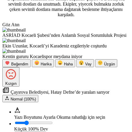
sevimli dostları da unutmadı. Ekipler, yiyecek bulmakta zorluk
çeken sevimli dostlara mama dağıtarak beslenme ihtiyaçlarını
karşıladı.
Göz Atın
ASRİAD Kocaeli Şubesi’nden Anlamlı Sosyal Sorumluluk Projesi
Ekin Uzunlar, Kocaeli’yi Karadeniz ezgileriyle coşturdu
Kentin gururu Kocaelispor meydana iniyor
Beğendim
Harika
Haha
Vay
Üzgün
Kızgın
Çayırova Belediyesi, Hatay Defne’de yaraları sarıyor
Normal (100%)
Yazı Boyutunu Ayarla
Okuma rahatlığı için seçin
Küçük
100%
Dev