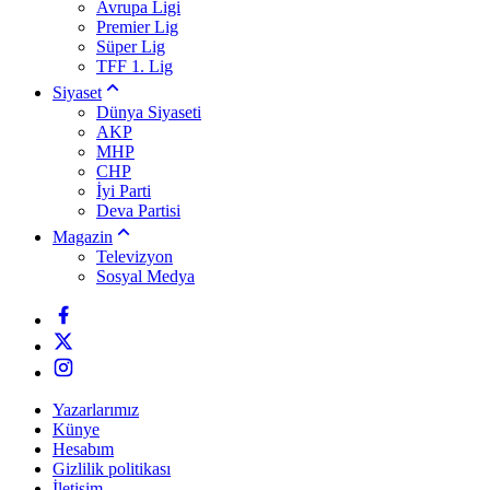
Avrupa Ligi
Premier Lig
Süper Lig
TFF 1. Lig
Siyaset
Dünya Siyaseti
AKP
MHP
CHP
İyi Parti
Deva Partisi
Magazin
Televizyon
Sosyal Medya
Yazarlarımız
Künye
Hesabım
Gizlilik politikası
İletişim