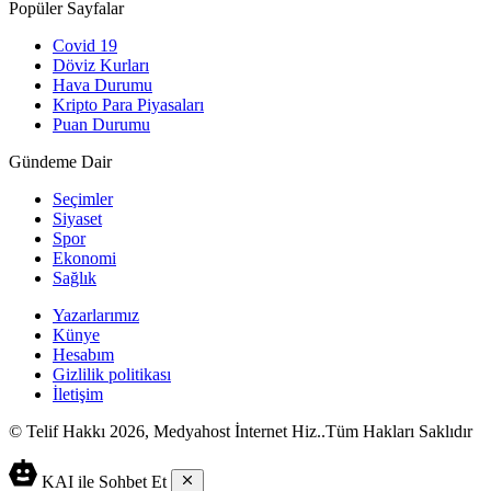
Popüler Sayfalar
Covid 19
Döviz Kurları
Hava Durumu
Kripto Para Piyasaları
Puan Durumu
Gündeme Dair
Seçimler
Siyaset
Spor
Ekonomi
Sağlık
Yazarlarımız
Künye
Hesabım
Gizlilik politikası
İletişim
© Telif Hakkı 2026, Medyahost İnternet Hiz..Tüm Hakları Saklıdır
casino
canlı
ev
KAI ile Sohbet Et
siteleri
casino
yapımı