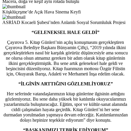
Macera, doğa ve keşif aynı rotada buluştu
Köşklüçeşme’de Açık Hava Sinema Keyfi
ASRİAD Kocaeli Şubesi’nden Anlamlı Sosyal Sorumluluk Projesi
“GELENEKSEL HALE GELDİ”
Çayırova 5. Kitap Günleri’nin açılış konuşmasını gerçekleştiren
Çayırova Belediye Başkanı Bünyamin Çiftçi, “2019 yılında ilkini
gerçekleştirirken nasıl bir karşılık görürüz düşüncesiyle ama sonucu
ne olursa olsun atmamız gereken bir adım olarak kitap günlerinin
ilkini gerçekleştirmiştik. Bu sene artık geleneksel hale geldi ve
beşincisini düzenliyoruz. Kitap fuarımızın mottosu Özgür Filistin
için, Okuyarak Barışı, Adaleti ve Merhameti İnşa edelim olacak.
“İLGİNİN ARTTIĞINI GÖZLEMLİYORUZ”
Her seferinde vatandaşlarımızın kitap günlerine ilgisinin arttığını
gözlemiyoruz. Bu sene daha yüksek bir katılımla okuyucularımızı
yazarlarımızla buluşturacağız. Eğitim, spor ve kültür-sanat alanında
ciddi çalışmaları hayata geçirdik. Kitap Günleri’ni her sene
durmadan yorulmadan yapmaya devam edeceğiz. Katılımlarınızdan
dolayı hepinize teşekkür ediyorum” diye konuştu.
“BAŞKANIMIZI TEBRİK EDİYORUM”