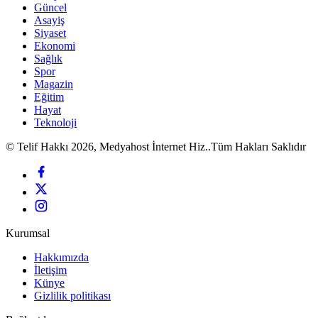
Güncel
Asayiş
Siyaset
Ekonomi
Sağlık
Spor
Magazin
Eğitim
Hayat
Teknoloji
© Telif Hakkı 2026, Medyahost İnternet Hiz..Tüm Hakları Saklıdır
Kurumsal
Hakkımızda
İletişim
Künye
Gizlilik politikası