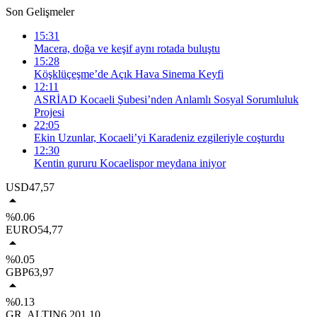
Son Gelişmeler
15:31
Macera, doğa ve keşif aynı rotada buluştu
15:28
Köşklüçeşme’de Açık Hava Sinema Keyfi
12:11
ASRİAD Kocaeli Şubesi’nden Anlamlı Sosyal Sorumluluk
Projesi
22:05
Ekin Uzunlar, Kocaeli’yi Karadeniz ezgileriyle coşturdu
12:30
Kentin gururu Kocaelispor meydana iniyor
USD
47,57
%0.06
EURO
54,77
%0.05
GBP
63,97
%0.13
GR. ALTIN
6.201,10