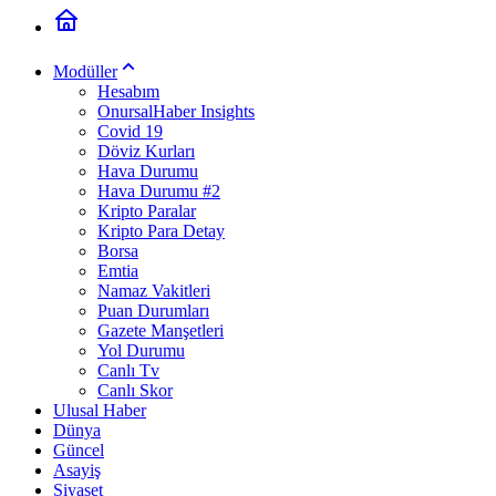
Modüller
Hesabım
OnursalHaber Insights
Covid 19
Döviz Kurları
Hava Durumu
Hava Durumu #2
Kripto Paralar
Kripto Para Detay
Borsa
Emtia
Namaz Vakitleri
Puan Durumları
Gazete Manşetleri
Yol Durumu
Canlı Tv
Canlı Skor
Ulusal Haber
Dünya
Güncel
Asayiş
Siyaset