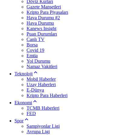
Döviz Kurları
Gazete Manşetleri
Kripto Para Piyasaları
Hava Durumu #2
Hava Durumu
Kanews Insight
Puan Durumları
Canlı TV
Borsa
Covid 19
Emtia
Yol Durumu
Namaz Vakitleri
Teknoloji
Mobil Haberler
Uzay Haberleri
E-Dünya
Kripto Para Haberleri
Ekonomi
TCMB Haberleri
FED
Spor
Şampiyonlar Ligi
Avrupa Ligi