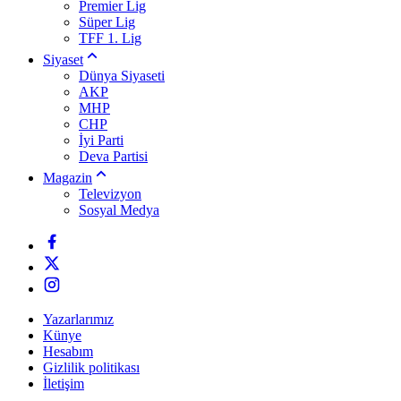
Premier Lig
Süper Lig
TFF 1. Lig
Siyaset
Dünya Siyaseti
AKP
MHP
CHP
İyi Parti
Deva Partisi
Magazin
Televizyon
Sosyal Medya
Yazarlarımız
Künye
Hesabım
Gizlilik politikası
İletişim