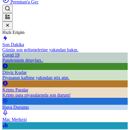
Premium'a Geç
Hızlı Erişim
Son Dakika
Günün son gelişmelerine yakından bakın.
Covid 19
Pandeminin detayları..
Döviz Kurlar
Piyasanın kalbine yakından göz atın.
Kripto Paralar
Kripto para piyasalarında son durum!
Hava Durumu
Maç Merkezi