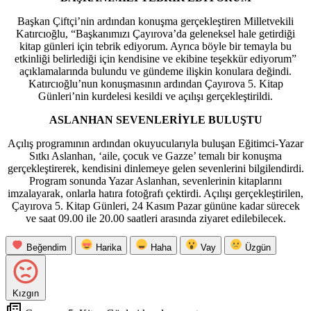
Başkan Çiftçi’nin ardından konuşma gerçekleştiren Milletvekili
Katırcıoğlu, “Başkanımızı Çayırova’da geleneksel hale getirdiği
kitap günleri için tebrik ediyorum. Ayrıca böyle bir temayla bu
etkinliği belirlediği için kendisine ve ekibine teşekkür ediyorum”
açıklamalarında bulundu ve gündeme ilişkin konulara değindi.
Katırcıoğlu’nun konuşmasının ardından Çayırova 5. Kitap
Günleri’nin kurdelesi kesildi ve açılışı gerçekleştirildi.
ASLANHAN SEVENLERİYLE BULUŞTU
Açılış programının ardından okuyucularıyla buluşan Eğitimci-Yazar
Sıtkı Aslanhan, ‘aile, çocuk ve Gazze’ temalı bir konuşma
gerçekleştirerek, kendisini dinlemeye gelen sevenlerini bilgilendirdi.
Program sonunda Yazar Aslanhan, sevenlerinin kitaplarını
imzalayarak, onlarla hatıra fotoğrafı çektirdi. Açılışı gerçekleştirilen,
Çayırova 5. Kitap Günleri, 24 Kasım Pazar gününe kadar sürecek
ve saat 09.00 ile 20.00 saatleri arasında ziyaret edilebilecek.
Beğendim
Harika
Haha
Vay
Üzgün
Kızgın