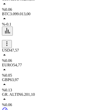
%0.06
BTC
3.099.013,00
%-0.1
USD
47,57
%0.06
EURO
54,77
%0.05
GBP
63,97
%0.13
GR. ALTIN
6.201,10
%0.06