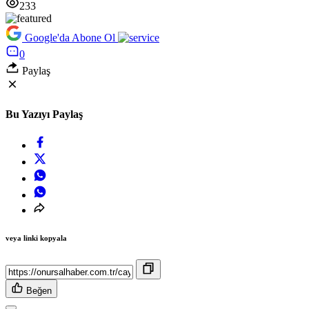
233
Google'da Abone Ol
0
Paylaş
Bu Yazıyı Paylaş
veya linki kopyala
Beğen