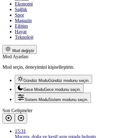
Ekonomi
Sağlık
Spor
Magazin
Eğitim
Hayat
Teknoloji
Mod değiştir
Mod Ayarları
Mod seçin, deneyimini kişiselleştirin.
Gündüz Modu
Gündüz modunu seçin.
Gece Modu
Gece modunu seçin.
Sistem Modu
Sistem modunu seçin.
Son Gelişmeler
15:31
Macera, doğa ve keşif aynı rotada buluştu