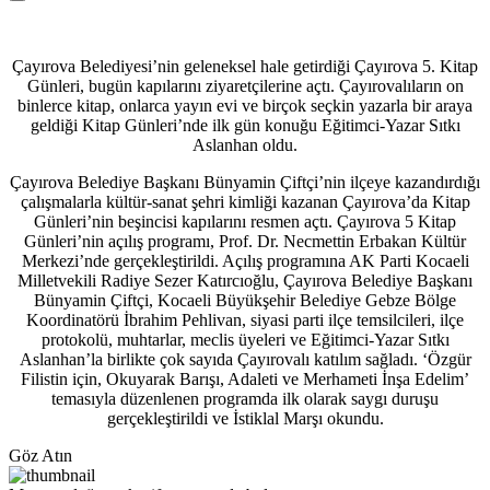
Çayırova Belediyesi’nin geleneksel hale getirdiği Çayırova 5. Kitap
Günleri, bugün kapılarını ziyaretçilerine açtı. Çayırovalıların on
binlerce kitap, onlarca yayın evi ve birçok seçkin yazarla bir araya
geldiği Kitap Günleri’nde ilk gün konuğu Eğitimci-Yazar Sıtkı
Aslanhan oldu.
Çayırova Belediye Başkanı Bünyamin Çiftçi’nin ilçeye kazandırdığı
çalışmalarla kültür-sanat şehri kimliği kazanan Çayırova’da Kitap
Günleri’nin beşincisi kapılarını resmen açtı. Çayırova 5 Kitap
Günleri’nin açılış programı, Prof. Dr. Necmettin Erbakan Kültür
Merkezi’nde gerçekleştirildi. Açılış programına AK Parti Kocaeli
Milletvekili Radiye Sezer Katırcıoğlu, Çayırova Belediye Başkanı
Bünyamin Çiftçi, Kocaeli Büyükşehir Belediye Gebze Bölge
Koordinatörü İbrahim Pehlivan, siyasi parti ilçe temsilcileri, ilçe
protokolü, muhtarlar, meclis üyeleri ve Eğitimci-Yazar Sıtkı
Aslanhan’la birlikte çok sayıda Çayırovalı katılım sağladı. ‘Özgür
Filistin için, Okuyarak Barışı, Adaleti ve Merhameti İnşa Edelim’
temasıyla düzenlenen programda ilk olarak saygı duruşu
gerçekleştirildi ve İstiklal Marşı okundu.
Göz Atın