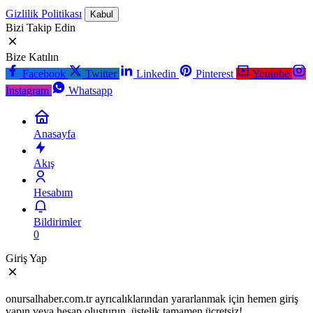
Gizlilik Politikası
Kabul
Bizi Takip Edin
Bize Katılın
Facebook
Twitter
Linkedin
Pinterest
Youtube
Instagram
Whatsapp
Anasayfa
Akış
Hesabım
Bildirimler
0
Giriş Yap
onursalhaber.com.tr ayrıcalıklarından yararlanmak için hemen giriş
yapın veya hesap oluşturun, üstelik tamamen ücretsiz!