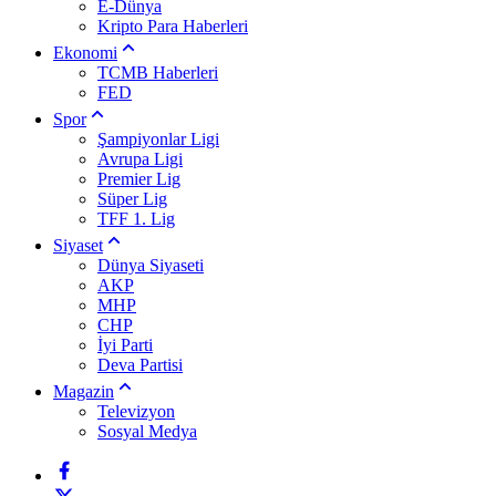
E-Dünya
Kripto Para Haberleri
Ekonomi
TCMB Haberleri
FED
Spor
Şampiyonlar Ligi
Avrupa Ligi
Premier Lig
Süper Lig
TFF 1. Lig
Siyaset
Dünya Siyaseti
AKP
MHP
CHP
İyi Parti
Deva Partisi
Magazin
Televizyon
Sosyal Medya