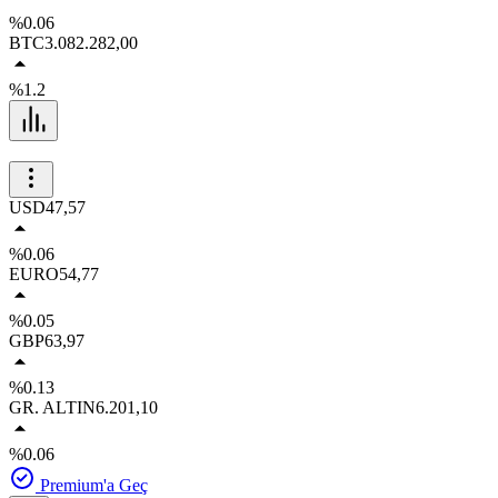
%0.06
BTC
3.082.282,00
%1.2
USD
47,57
%0.06
EURO
54,77
%0.05
GBP
63,97
%0.13
GR. ALTIN
6.201,10
%0.06
Premium'a Geç