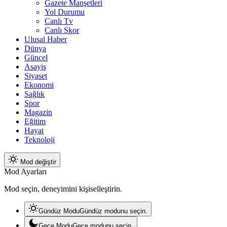
Gazete Manşetleri
Yol Durumu
Canlı Tv
Canlı Skor
Ulusal Haber
Dünya
Güncel
Asayiş
Siyaset
Ekonomi
Sağlık
Spor
Magazin
Eğitim
Hayat
Teknoloji
Mod değiştir
Mod Ayarları
Mod seçin, deneyimini kişiselleştirin.
Gündüz Modu
Gündüz modunu seçin.
Gece Modu
Gece modunu seçin.