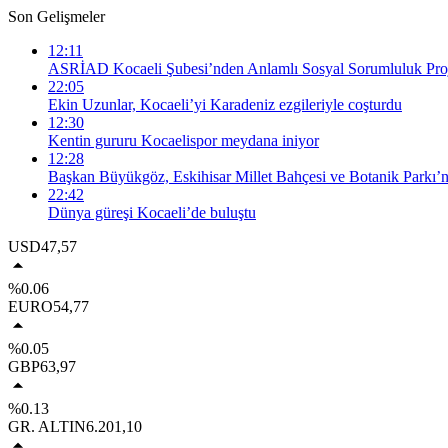
Son Gelişmeler
12:11
ASRİAD Kocaeli Şubesi’nden Anlamlı Sosyal Sorumluluk Proj
22:05
Ekin Uzunlar, Kocaeli’yi Karadeniz ezgileriyle coşturdu
12:30
Kentin gururu Kocaelispor meydana iniyor
12:28
Başkan Büyükgöz, Eskihisar Millet Bahçesi ve Botanik Parkı’n
22:42
Dünya güreşi Kocaeli’de buluştu
USD
47,57
%0.06
EURO
54,77
%0.05
GBP
63,97
%0.13
GR. ALTIN
6.201,10