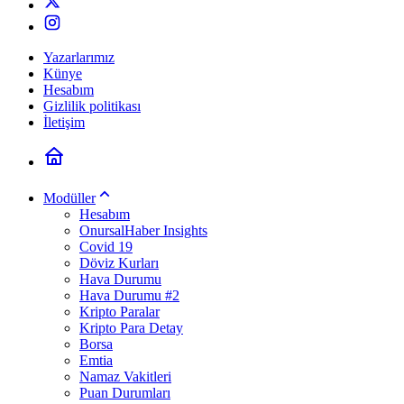
Yazarlarımız
Künye
Hesabım
Gizlilik politikası
İletişim
Modüller
Hesabım
OnursalHaber Insights
Covid 19
Döviz Kurları
Hava Durumu
Hava Durumu #2
Kripto Paralar
Kripto Para Detay
Borsa
Emtia
Namaz Vakitleri
Puan Durumları