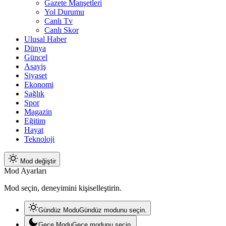
Gazete Manşetleri
Yol Durumu
Canlı Tv
Canlı Skor
Ulusal Haber
Dünya
Güncel
Asayiş
Siyaset
Ekonomi
Sağlık
Spor
Magazin
Eğitim
Hayat
Teknoloji
Mod değiştir
Mod Ayarları
Mod seçin, deneyimini kişiselleştirin.
Gündüz Modu
Gündüz modunu seçin.
Gece Modu
Gece modunu seçin.