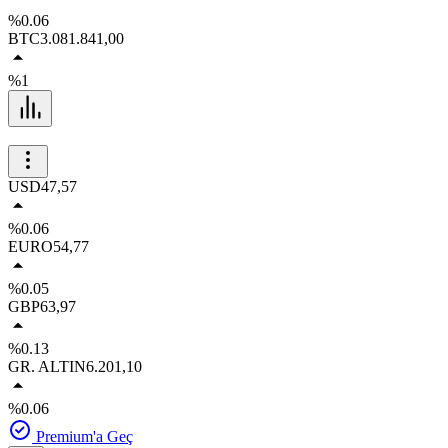
%0.06
BTC
3.081.841,00
%1
USD
47,57
%0.06
EURO
54,77
%0.05
GBP
63,97
%0.13
GR. ALTIN
6.201,10
%0.06
Premium'a Geç