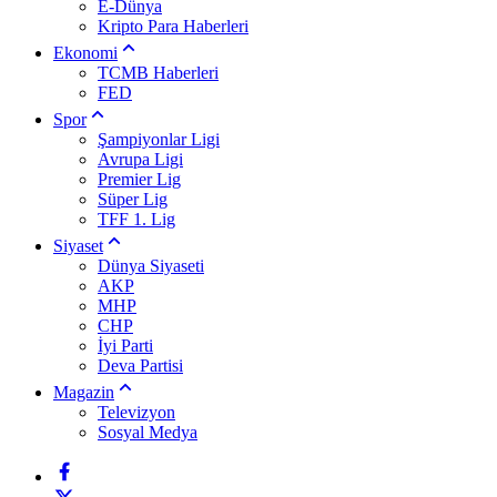
E-Dünya
Kripto Para Haberleri
Ekonomi
TCMB Haberleri
FED
Spor
Şampiyonlar Ligi
Avrupa Ligi
Premier Lig
Süper Lig
TFF 1. Lig
Siyaset
Dünya Siyaseti
AKP
MHP
CHP
İyi Parti
Deva Partisi
Magazin
Televizyon
Sosyal Medya