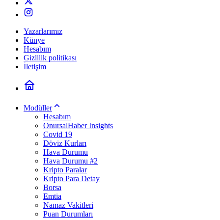
Yazarlarımız
Künye
Hesabım
Gizlilik politikası
İletişim
Modüller
Hesabım
OnursalHaber Insights
Covid 19
Döviz Kurları
Hava Durumu
Hava Durumu #2
Kripto Paralar
Kripto Para Detay
Borsa
Emtia
Namaz Vakitleri
Puan Durumları