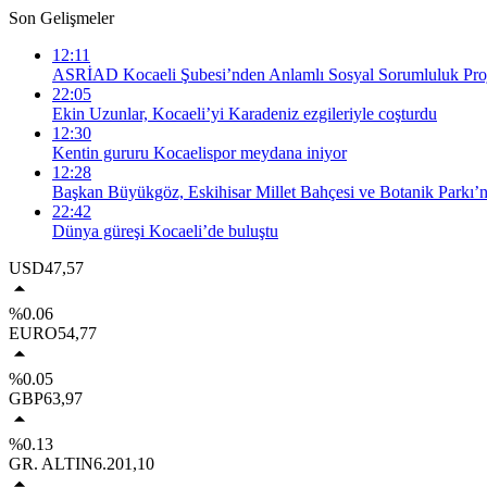
Son Gelişmeler
12:11
ASRİAD Kocaeli Şubesi’nden Anlamlı Sosyal Sorumluluk Proj
22:05
Ekin Uzunlar, Kocaeli’yi Karadeniz ezgileriyle coşturdu
12:30
Kentin gururu Kocaelispor meydana iniyor
12:28
Başkan Büyükgöz, Eskihisar Millet Bahçesi ve Botanik Parkı’n
22:42
Dünya güreşi Kocaeli’de buluştu
USD
47,57
%0.06
EURO
54,77
%0.05
GBP
63,97
%0.13
GR. ALTIN
6.201,10