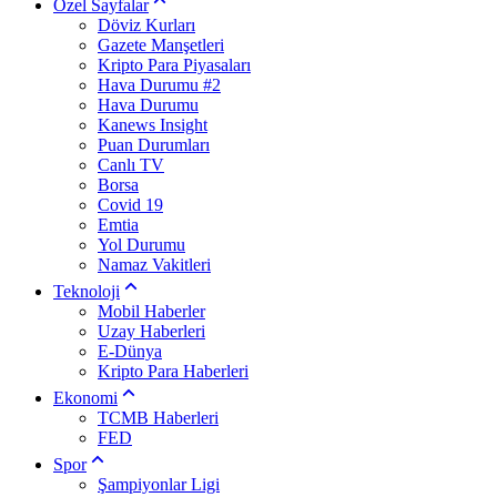
Özel Sayfalar
Döviz Kurları
Gazete Manşetleri
Kripto Para Piyasaları
Hava Durumu #2
Hava Durumu
Kanews Insight
Puan Durumları
Canlı TV
Borsa
Covid 19
Emtia
Yol Durumu
Namaz Vakitleri
Teknoloji
Mobil Haberler
Uzay Haberleri
E-Dünya
Kripto Para Haberleri
Ekonomi
TCMB Haberleri
FED
Spor
Şampiyonlar Ligi