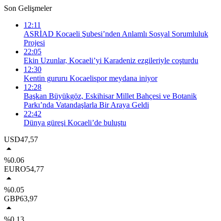
Son Gelişmeler
12:11
ASRİAD Kocaeli Şubesi’nden Anlamlı Sosyal Sorumluluk
Projesi
22:05
Ekin Uzunlar, Kocaeli’yi Karadeniz ezgileriyle coşturdu
12:30
Kentin gururu Kocaelispor meydana iniyor
12:28
Başkan Büyükgöz, Eskihisar Millet Bahçesi ve Botanik
Parkı’nda Vatandaşlarla Bir Araya Geldi
22:42
Dünya güreşi Kocaeli’de buluştu
USD
47,57
%0.06
EURO
54,77
%0.05
GBP
63,97
%0.13