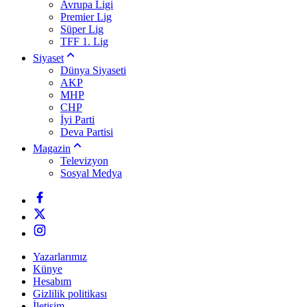
Avrupa Ligi
Premier Lig
Süper Lig
TFF 1. Lig
Siyaset
Dünya Siyaseti
AKP
MHP
CHP
İyi Parti
Deva Partisi
Magazin
Televizyon
Sosyal Medya
Yazarlarımız
Künye
Hesabım
Gizlilik politikası
İletişim