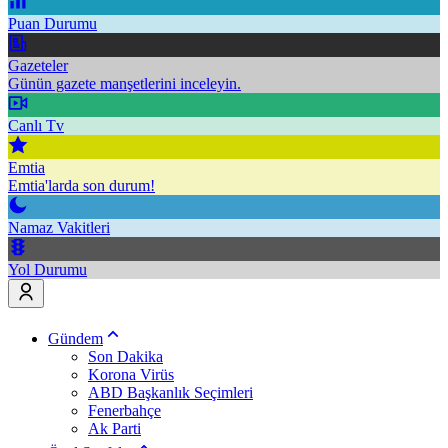
Puan Durumu
Gazeteler
Günün gazete manşetlerini inceleyin.
Canlı Tv
Emtia
Emtia'larda son durum!
Namaz Vakitleri
Yol Durumu
Gündem
Son Dakika
Korona Virüs
ABD Başkanlık Seçimleri
Fenerbahçe
Ak Parti