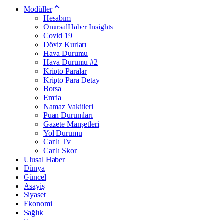
Modüller
Hesabım
OnursalHaber Insights
Covid 19
Döviz Kurları
Hava Durumu
Hava Durumu #2
Kripto Paralar
Kripto Para Detay
Borsa
Emtia
Namaz Vakitleri
Puan Durumları
Gazete Manşetleri
Yol Durumu
Canlı Tv
Canlı Skor
Ulusal Haber
Dünya
Güncel
Asayiş
Siyaset
Ekonomi
Sağlık