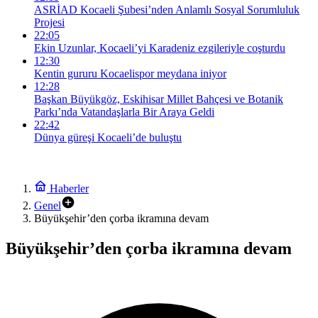
ASRİAD Kocaeli Şubesi’nden Anlamlı Sosyal Sorumluluk
Projesi
22:05
Ekin Uzunlar, Kocaeli’yi Karadeniz ezgileriyle coşturdu
12:30
Kentin gururu Kocaelispor meydana iniyor
12:28
Başkan Büyükgöz, Eskihisar Millet Bahçesi ve Botanik
Parkı’nda Vatandaşlarla Bir Araya Geldi
22:42
Dünya güreşi Kocaeli’de buluştu
Haberler
Genel
Büyükşehir’den çorba ikramına devam
Büyükşehir’den çorba ikramına devam