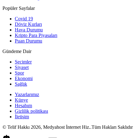
Popüler Sayfalar
Covid 19
Döviz Kurları
Hava Durumu
Kripto Para Piyasaları
Puan Durumu
Gündeme Dair
Seçimler
Siyaset
Spor
Ekonomi
Sağlık
Yazarlarımız
Künye
Hesabım
Gizlilik politikası
İletişim
© Telif Hakkı 2026, Medyahost İnternet Hiz..Tüm Hakları Saklıdır
casino
canlı
ev