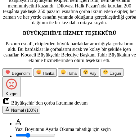
karşılayan Büyükşehir ekipleri hem içleri ısıttı, hem de esnafın
memnuniyetini kazandı. Dilovası Halk Pazarı’nda kurulan 200
tezgâhta yaklaşık 250 pazarcı esnafına çorba ikram eden ekipler, her
zaman ve her yerde esnafın yanında olduğunu gerçekleştirdiği çorba
dağıtımı ile bir kez daha ortaya koydu.
BÜYÜKŞEHİR’E HİZMET TEŞEKKÜRÜ
Pazarcı esnafı, ekiplerden büyük bardaklar aracılığıyla çorbalarını
aldı. Bu bardaklar ile çorbalarını sıcak ve kolay bir şekilde içen
esnaflar, Kocaeli Büyükşehir Belediye Başkanı Tahir Büyükakın ve
ekibine hizmetlerinden ötürü teşekkür etti.
Beğendim
Harika
Haha
Vay
Üzgün
Kızgın
Büyükşehir’den çorba ikramına devam
Normal (100%)
Yazı Boyutunu Ayarla
Okuma rahatlığı için seçin