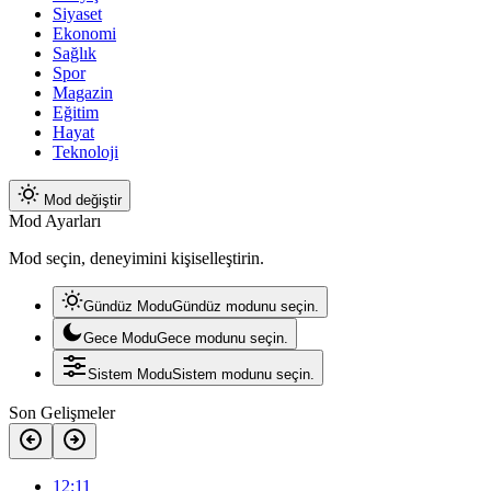
Siyaset
Ekonomi
Sağlık
Spor
Magazin
Eğitim
Hayat
Teknoloji
Mod değiştir
Mod Ayarları
Mod seçin, deneyimini kişiselleştirin.
Gündüz Modu
Gündüz modunu seçin.
Gece Modu
Gece modunu seçin.
Sistem Modu
Sistem modunu seçin.
Son Gelişmeler
12:11