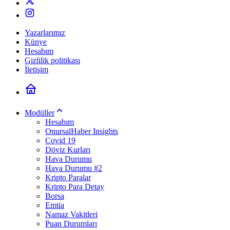
Yazarlarımız
Künye
Hesabım
Gizlilik politikası
İletişim
Modüller
Hesabım
OnursalHaber Insights
Covid 19
Döviz Kurları
Hava Durumu
Hava Durumu #2
Kripto Paralar
Kripto Para Detay
Borsa
Emtia
Namaz Vakitleri
Puan Durumları