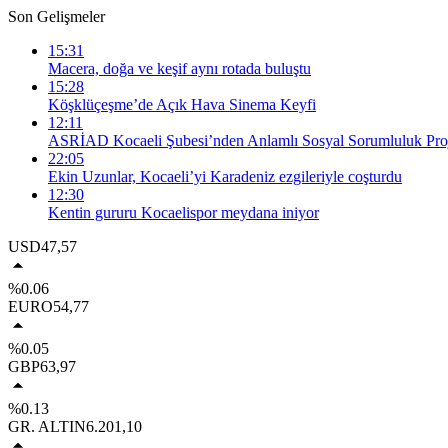
Son Gelişmeler
15:31
Macera, doğa ve keşif aynı rotada buluştu
15:28
Köşklüçeşme’de Açık Hava Sinema Keyfi
12:11
ASRİAD Kocaeli Şubesi’nden Anlamlı Sosyal Sorumluluk Proj
22:05
Ekin Uzunlar, Kocaeli’yi Karadeniz ezgileriyle coşturdu
12:30
Kentin gururu Kocaelispor meydana iniyor
USD
47,57
%0.06
EURO
54,77
%0.05
GBP
63,97
%0.13
GR. ALTIN
6.201,10