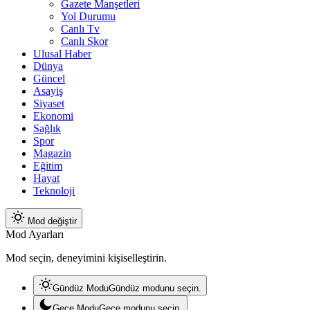
Gazete Manşetleri
Yol Durumu
Canlı Tv
Canlı Skor
Ulusal Haber
Dünya
Güncel
Asayiş
Siyaset
Ekonomi
Sağlık
Spor
Magazin
Eğitim
Hayat
Teknoloji
Mod değiştir
Mod Ayarları
Mod seçin, deneyimini kişiselleştirin.
Gündüz Modu
Gündüz modunu seçin.
Gece Modu
Gece modunu seçin.