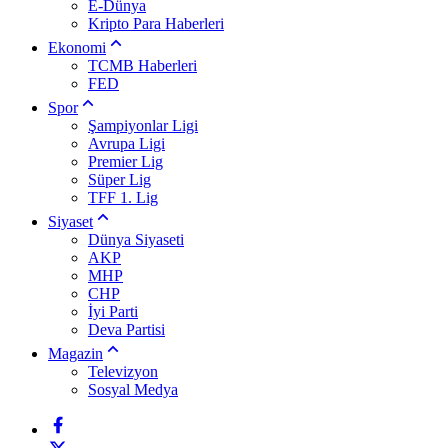
E-Dünya
Kripto Para Haberleri
Ekonomi
TCMB Haberleri
FED
Spor
Şampiyonlar Ligi
Avrupa Ligi
Premier Lig
Süper Lig
TFF 1. Lig
Siyaset
Dünya Siyaseti
AKP
MHP
CHP
İyi Parti
Deva Partisi
Magazin
Televizyon
Sosyal Medya