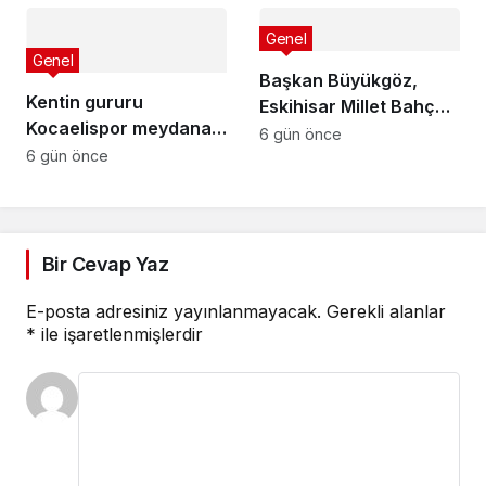
Projesi
Genel
Genel
Başkan Büyükgöz,
Kentin gururu
Eskihisar Millet Bahçesi
Kocaelispor meydana
ve Botanik Parkı’nda
6 gün önce
iniyor
6 gün önce
Vatandaşlarla Bir
Araya Geldi
Bir Cevap Yaz
E-posta adresiniz yayınlanmayacak.
Gerekli alanlar
*
ile işaretlenmişlerdir