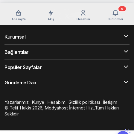
0
Anasayfa
Akış
Hesabım
Bildirimler
Kurumsal
Bağlantılar
Popüler Sayfalar
Gündeme Dair
Yazarlarımız
Künye
Hesabım
Gizlilik politikası
İletişim
© Telif Hakkı 2026, Medyahost İnternet Hiz..Tüm Hakları
Saklıdır
casino
canlı
ev
siteleri
casino
yapımı
casino
siteleri
salça