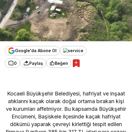
Google'da Abone Ol
0
Paylaş
Beğen
Kocaeli Büyükşehir Belediyesi, hafriyat ve inşaat
atıklarını kaçak olarak doğal ortama bırakan kişi
ve kurumları affetmiyor. Bu kapsamda Büyükşehir
Encümeni, Başiskele ilçesinde kaçak hafriyat
dökümü yaparak çevreyi kirlettiği tespit edilen
firmaya 9 milyon 385 bin 317 TL idari para cezası