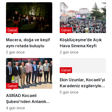
Genel
Genel
Macera, doğa ve keşif
Köşklüçeşme’de Açık
aynı rotada buluştu
Hava Sinema Keyfi
2 gün önce
2 gün önce
Genel
Ekin Uzunlar, Kocaeli’yi
Karadeniz ezgileriyle
Genel
coşturdu
5 gün önce
ASRİAD Kocaeli
Şubesi’nden Anlamlı
Sosyal Sorumluluk
4 gün önce