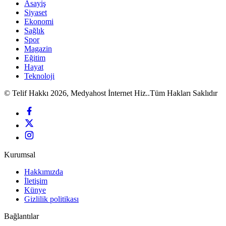
Asayiş
Siyaset
Ekonomi
Sağlık
Spor
Magazin
Eğitim
Hayat
Teknoloji
© Telif Hakkı 2026, Medyahost İnternet Hiz..Tüm Hakları Saklıdır
Kurumsal
Hakkımızda
İletişim
Künye
Gizlilik politikası
Bağlantılar