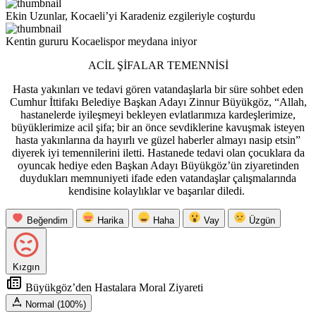
Ekin Uzunlar, Kocaeli’yi Karadeniz ezgileriyle coşturdu
Kentin gururu Kocaelispor meydana iniyor
ACİL ŞİFALAR TEMENNİSİ
Hasta yakınları ve tedavi gören vatandaşlarla bir süre sohbet eden
Cumhur İttifakı Belediye Başkan Adayı Zinnur Büyükgöz, “Allah,
hastanelerde iyileşmeyi bekleyen evlatlarımıza kardeşlerimize,
büyüklerimize acil şifa; bir an önce sevdiklerine kavuşmak isteyen
hasta yakınlarına da hayırlı ve güzel haberler almayı nasip etsin”
diyerek iyi temennilerini iletti. Hastanede tedavi olan çocuklara da
oyuncak hediye eden Başkan Adayı Büyükgöz’ün ziyaretinden
duydukları memnuniyeti ifade eden vatandaşlar çalışmalarında
kendisine kolaylıklar ve başarılar diledi.
Beğendim
Harika
Haha
Vay
Üzgün
Kızgın
Büyükgöz’den Hastalara Moral Ziyareti
Normal (100%)