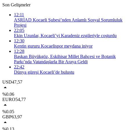
Son Gelişmeler
12:11
ASRİAD Kocaeli Şubesi’nden Anlamlı Sosyal Sorumluluk
Projesi
22:05
Ekin Uzunlar, Kocaeli’yi Karadeniz ezgileriyle coşturdu
12:30
Kentin gururu Kocaelispor meydana iniyor
12:28
Başkan Büyükgöz, Eskihisar Millet Bahçesi ve Botanik
Parkı’nda Vatandaşlarla Bir Araya Geldi
22:42
Dünya güreşi Kocaeli’de buluştu
USD
47,57
%0.06
EURO
54,77
%0.05
GBP
63,97
%0.13