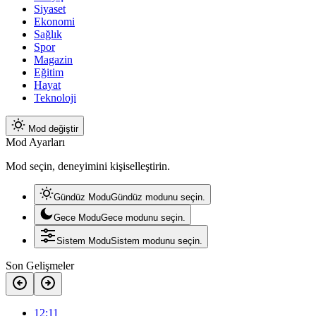
Siyaset
Ekonomi
Sağlık
Spor
Magazin
Eğitim
Hayat
Teknoloji
Mod değiştir
Mod Ayarları
Mod seçin, deneyimini kişiselleştirin.
Gündüz Modu
Gündüz modunu seçin.
Gece Modu
Gece modunu seçin.
Sistem Modu
Sistem modunu seçin.
Son Gelişmeler
12:11