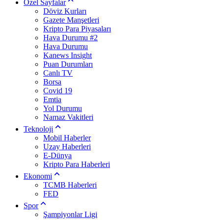
Özel Sayfalar
Döviz Kurları
Gazete Manşetleri
Kripto Para Piyasaları
Hava Durumu #2
Hava Durumu
Kanews Insight
Puan Durumları
Canlı TV
Borsa
Covid 19
Emtia
Yol Durumu
Namaz Vakitleri
Teknoloji
Mobil Haberler
Uzay Haberleri
E-Dünya
Kripto Para Haberleri
Ekonomi
TCMB Haberleri
FED
Spor
Şampiyonlar Ligi