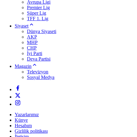
Avrupa Ligi
Premier Lig
Süper Lig
TFF 1. Lig
Siyaset
Dünya Siyaseti
AKP
MHP
CHP
İyi Parti
Deva Partisi
Magazin
Televizyon
Sosyal Medya
Yazarlarımız
Künye
Hesabım
Gizlilik politikası
İletişim