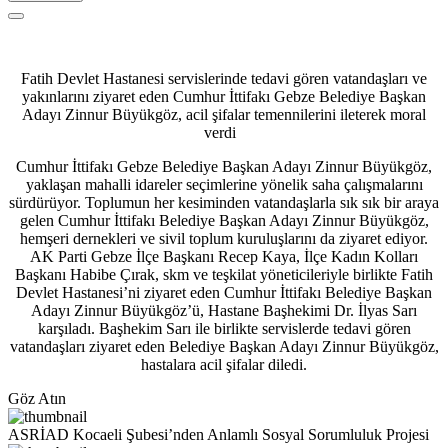
Fatih Devlet Hastanesi servislerinde tedavi gören vatandaşları ve
yakınlarını ziyaret eden Cumhur İttifakı Gebze Belediye Başkan
Adayı Zinnur Büyükgöz, acil şifalar temennilerini ileterek moral
verdi
Cumhur İttifakı Gebze Belediye Başkan Adayı Zinnur Büyükgöz,
yaklaşan mahalli idareler seçimlerine yönelik saha çalışmalarını
sürdürüyor. Toplumun her kesiminden vatandaşlarla sık sık bir araya
gelen Cumhur İttifakı Belediye Başkan Adayı Zinnur Büyükgöz,
hemşeri dernekleri ve sivil toplum kuruluşlarını da ziyaret ediyor.
AK Parti Gebze İlçe Başkanı Recep Kaya, İlçe Kadın Kolları
Başkanı Habibe Çırak, skm ve teşkilat yöneticileriyle birlikte Fatih
Devlet Hastanesi’ni ziyaret eden Cumhur İttifakı Belediye Başkan
Adayı Zinnur Büyükgöz’ü, Hastane Başhekimi Dr. İlyas Sarı
karşıladı. Başhekim Sarı ile birlikte servislerde tedavi gören
vatandaşları ziyaret eden Belediye Başkan Adayı Zinnur Büyükgöz,
hastalara acil şifalar diledi.
Göz Atın
ASRİAD Kocaeli Şubesi’nden Anlamlı Sosyal Sorumluluk Projesi