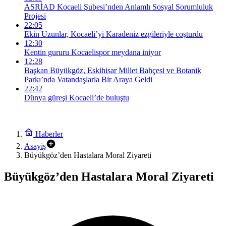
ASRİAD Kocaeli Şubesi’nden Anlamlı Sosyal Sorumluluk
Projesi
22:05
Ekin Uzunlar, Kocaeli’yi Karadeniz ezgileriyle coşturdu
12:30
Kentin gururu Kocaelispor meydana iniyor
12:28
Başkan Büyükgöz, Eskihisar Millet Bahçesi ve Botanik
Parkı’nda Vatandaşlarla Bir Araya Geldi
22:42
Dünya güreşi Kocaeli’de buluştu
Haberler
Asayiş
Büyükgöz’den Hastalara Moral Ziyareti
Büyükgöz’den Hastalara Moral Ziyareti