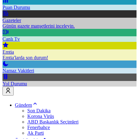
Puan Durumu
Gazeteler
Günün gazete manşetlerini inceleyin.
Canlı Tv
Emtia
Emtia'larda son durum!
Namaz Vakitleri
Yol Durumu
Gündem
Son Dakika
Korona Virüs
ABD Başkanlık Seçimleri
Fenerbahçe
Ak Parti