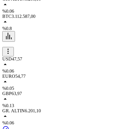
%0.06
BTC
3.112.587,00
%0.8
USD
47,57
%0.06
EURO
54,77
%0.05
GBP
63,97
%0.13
GR. ALTIN
6.201,10
%0.06