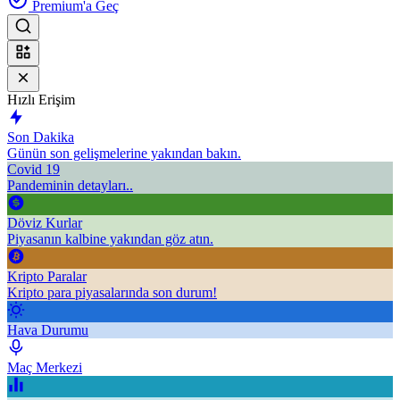
Premium'a Geç
Hızlı Erişim
Son Dakika
Günün son gelişmelerine yakından bakın.
Covid 19
Pandeminin detayları..
Döviz Kurlar
Piyasanın kalbine yakından göz atın.
Kripto Paralar
Kripto para piyasalarında son durum!
Hava Durumu
Maç Merkezi