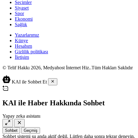
Seçimler
Siyaset
Spor
Ekonomi
Sağlık
Yazarlarımız
Künye
Hesabım
Gizlilik politikası
İletişim
© Telif Hakkı 2026, Medyahost İnternet Hiz..Tüm Hakları Saklıdır
casino
canlı
ev
KAI ile Sohbet Et
siteleri
casino
yapımı
casino
siteleri
salça
siteleri
en
çeşitleri
2023
iyi
KAI ile Haber Hakkında Sohbet
lordcasino
casino
casinositeleri.site
siteleri
Yapay zeka asistanı
vdcasino
vdcasino
giriş
Sohbet
Geçmiş
vdcasino
Sohbet sistemi şu anda aktif değil. Lütfen daha sonra tekrar deneyin.