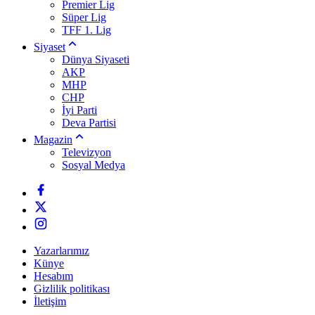
Premier Lig
Süper Lig
TFF 1. Lig
Siyaset
Dünya Siyaseti
AKP
MHP
CHP
İyi Parti
Deva Partisi
Magazin
Televizyon
Sosyal Medya
Yazarlarımız
Künye
Hesabım
Gizlilik politikası
İletişim