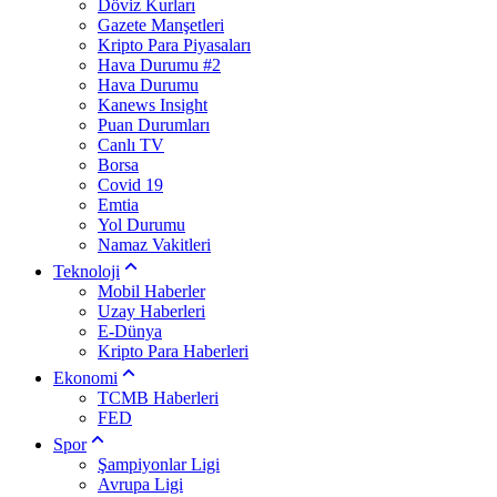
Döviz Kurları
Gazete Manşetleri
Kripto Para Piyasaları
Hava Durumu #2
Hava Durumu
Kanews Insight
Puan Durumları
Canlı TV
Borsa
Covid 19
Emtia
Yol Durumu
Namaz Vakitleri
Teknoloji
Mobil Haberler
Uzay Haberleri
E-Dünya
Kripto Para Haberleri
Ekonomi
TCMB Haberleri
FED
Spor
Şampiyonlar Ligi
Avrupa Ligi