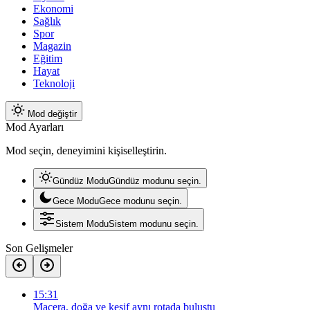
Ekonomi
Sağlık
Spor
Magazin
Eğitim
Hayat
Teknoloji
Mod değiştir
Mod Ayarları
Mod seçin, deneyimini kişiselleştirin.
Gündüz Modu
Gündüz modunu seçin.
Gece Modu
Gece modunu seçin.
Sistem Modu
Sistem modunu seçin.
Son Gelişmeler
15:31
Macera, doğa ve keşif aynı rotada buluştu