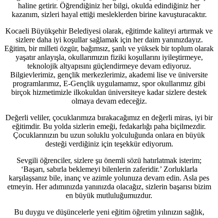
haline getirir. Öğrendiğiniz her bilgi, okulda edindiğiniz her
kazanım, sizleri hayal ettiği mesleklerden birine kavuşturacaktır.
Kocaeli Büyükşehir Belediyesi olarak, eğitimde kaliteyi artırmak ve
sizlere daha iyi koşullar sağlamak için her daim yanınızdayız.
Eğitim, bir milleti özgür, bağımsız, şanlı ve yüksek bir toplum olarak
yaşatır anlayışla, okullarımızın fiziki koşullarını iyileştirmeye,
teknolojik altyapısını güçlendirmeye devam ediyoruz.
Bilgievlerimiz, gençlik merkezlerimiz, akademi lise ve üniversite
programlarımız, E-Gençlik uygulamamız, spor okullarımız gibi
birçok hizmetimizle ilkokuldan üniversiteye kadar sizlere destek
olmaya devam edeceğiz.
Değerli veliler, çocuklarımıza bırakacağımız en değerli miras, iyi bir
eğitimdir. Bu yolda sizlerin emeği, fedakarlığı paha biçilmezdir.
Çocuklarınızın bu uzun soluklu yolculuğunda onlara en büyük
desteği verdiğiniz için teşekkür ediyorum.
Sevgili öğrenciler, sizlere şu önemli sözü hatırlatmak isterim;
‘Başarı, sabırla beklemeyi bilenlerin zaferidir.’ Zorluklarla
karşılaşsanız bile, inanç ve azimle yolunuza devam edin. Asla pes
etmeyin. Her adımınızda yanınızda olacağız, sizlerin başarısı bizim
en büyük mutluluğumuzdur.
Bu duygu ve düşüncelerle yeni eğitim öğretim yılınızın sağlık,