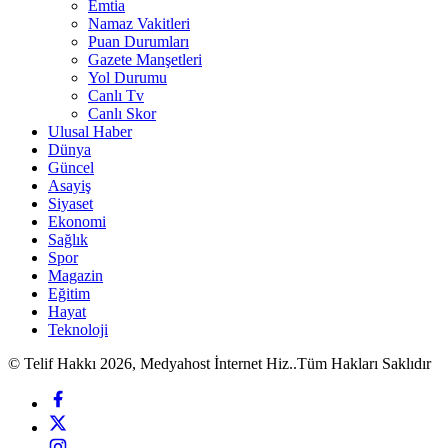
Emtia
Namaz Vakitleri
Puan Durumları
Gazete Manşetleri
Yol Durumu
Canlı Tv
Canlı Skor
Ulusal Haber
Dünya
Güncel
Asayiş
Siyaset
Ekonomi
Sağlık
Spor
Magazin
Eğitim
Hayat
Teknoloji
© Telif Hakkı 2026, Medyahost İnternet Hiz..Tüm Hakları Saklıdır