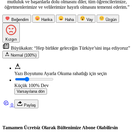
mutluluk ve başarılarla dolu olmasını diler, tüm öğrencilerimize,
öğretmenlerimize ve velilerimize hayırlı olmasını temenni ederim.”
Beğendim
Harika
Haha
Vay
Üzgün
Kızgın
Büyükakın: “Hep birlikte geleceğin Türkiye’sini inşa ediyoruz”
Normal (100%)
Yazı Boyutunu Ayarla
Okuma rahatlığı için seçin
Küçük
100%
Dev
Varsayılana dön
0
Paylaş
Tamamen Ücretsiz Olarak Bültenimize Abone Olabilirsin