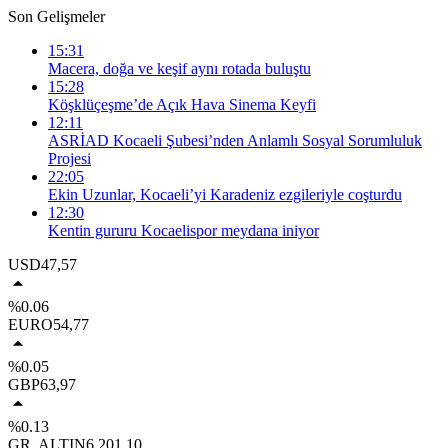
Son Gelişmeler
15:31
Macera, doğa ve keşif aynı rotada buluştu
15:28
Köşklüçeşme’de Açık Hava Sinema Keyfi
12:11
ASRİAD Kocaeli Şubesi’nden Anlamlı Sosyal Sorumluluk
Projesi
22:05
Ekin Uzunlar, Kocaeli’yi Karadeniz ezgileriyle coşturdu
12:30
Kentin gururu Kocaelispor meydana iniyor
USD
47,57
%0.06
EURO
54,77
%0.05
GBP
63,97
%0.13
GR. ALTIN
6.201,10