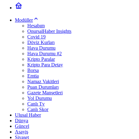
Modüller
Hesabım
OnursalHaber Insights
Covid 19
Döviz Kurları
Hava Durumu
Hava Durumu #2
Kripto Paralar
Kripto Para Detay
Borsa
Emtia
Namaz Vakitleri
Puan Durumları
Gazete Manşetleri
Yol Durumu
Canlı Tv
Canlı Skor
Ulusal Haber
Dünya
Güncel
Asayiş
Siyaset