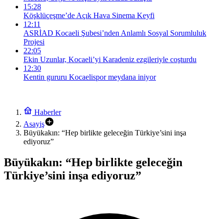
15:28
Köşklüçeşme’de Açık Hava Sinema Keyfi
12:11
ASRİAD Kocaeli Şubesi’nden Anlamlı Sosyal Sorumluluk
Projesi
22:05
Ekin Uzunlar, Kocaeli’yi Karadeniz ezgileriyle coşturdu
12:30
Kentin gururu Kocaelispor meydana iniyor
Haberler
Asayiş
Büyükakın: “Hep birlikte geleceğin Türkiye’sini inşa
ediyoruz”
Büyükakın: “Hep birlikte geleceğin
Türkiye’sini inşa ediyoruz”