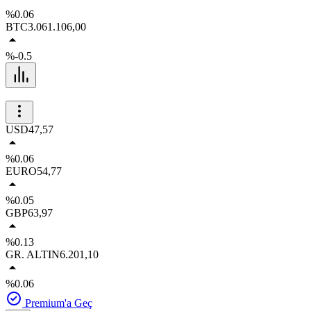
%0.06
BTC
3.061.106,00
%-0.5
USD
47,57
%0.06
EURO
54,77
%0.05
GBP
63,97
%0.13
GR. ALTIN
6.201,10
%0.06
Premium'a Geç