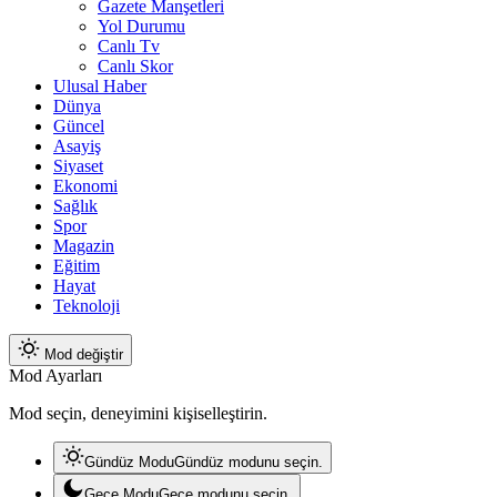
Gazete Manşetleri
Yol Durumu
Canlı Tv
Canlı Skor
Ulusal Haber
Dünya
Güncel
Asayiş
Siyaset
Ekonomi
Sağlık
Spor
Magazin
Eğitim
Hayat
Teknoloji
Mod değiştir
Mod Ayarları
Mod seçin, deneyimini kişiselleştirin.
Gündüz Modu
Gündüz modunu seçin.
Gece Modu
Gece modunu seçin.