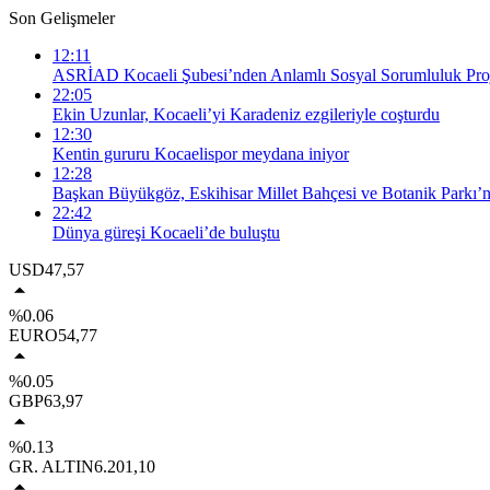
Son Gelişmeler
12:11
ASRİAD Kocaeli Şubesi’nden Anlamlı Sosyal Sorumluluk Proj
22:05
Ekin Uzunlar, Kocaeli’yi Karadeniz ezgileriyle coşturdu
12:30
Kentin gururu Kocaelispor meydana iniyor
12:28
Başkan Büyükgöz, Eskihisar Millet Bahçesi ve Botanik Parkı’n
22:42
Dünya güreşi Kocaeli’de buluştu
USD
47,57
%0.06
EURO
54,77
%0.05
GBP
63,97
%0.13
GR. ALTIN
6.201,10