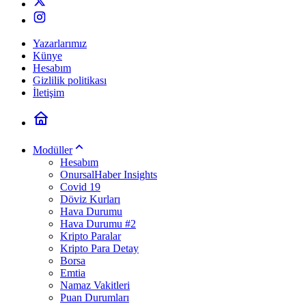
Yazarlarımız
Künye
Hesabım
Gizlilik politikası
İletişim
Modüller
Hesabım
OnursalHaber Insights
Covid 19
Döviz Kurları
Hava Durumu
Hava Durumu #2
Kripto Paralar
Kripto Para Detay
Borsa
Emtia
Namaz Vakitleri
Puan Durumları