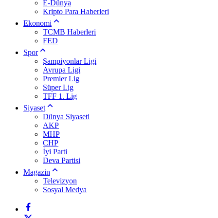
E-Dünya
Kripto Para Haberleri
Ekonomi
TCMB Haberleri
FED
Spor
Şampiyonlar Ligi
Avrupa Ligi
Premier Lig
Süper Lig
TFF 1. Lig
Siyaset
Dünya Siyaseti
AKP
MHP
CHP
İyi Parti
Deva Partisi
Magazin
Televizyon
Sosyal Medya