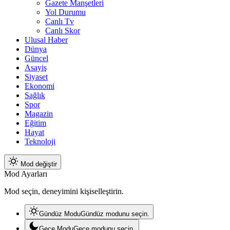
Gazete Manşetleri
Yol Durumu
Canlı Tv
Canlı Skor
Ulusal Haber
Dünya
Güncel
Asayiş
Siyaset
Ekonomi
Sağlık
Spor
Magazin
Eğitim
Hayat
Teknoloji
Mod değiştir
Mod Ayarları
Mod seçin, deneyimini kişiselleştirin.
Gündüz Modu
Gündüz modunu seçin.
Gece Modu
Gece modunu seçin.