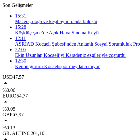
Son Gelişmeler
15:31
Macera, doğa ve keşif aynı rotada buluştu
15:28
Köşklüçeşme’de Açık Hava Sinema Keyfi
12:11
ASRİAD Kocaeli Şubesi’nden Anlamlı Sosyal Sorumluluk Proj
22:05
Ekin Uzunlar, Kocaeli’yi Karadeniz ezgileriyle coşturdu
12:30
Kentin gururu Kocaelispor meydana iniyor
USD
47,57
%0.06
EURO
54,77
%0.05
GBP
63,97
%0.13
GR. ALTIN
6.201,10