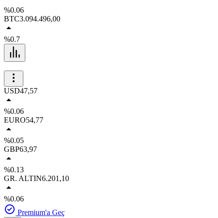
%0.06
BTC
3.094.496,00
%0.7
USD
47,57
%0.06
EURO
54,77
%0.05
GBP
63,97
%0.13
GR. ALTIN
6.201,10
%0.06
Premium'a Geç