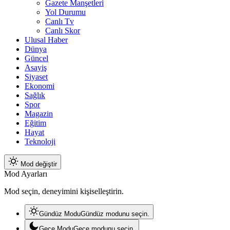
Gazete Manşetleri
Yol Durumu
Canlı Tv
Canlı Skor
Ulusal Haber
Dünya
Güncel
Asayiş
Siyaset
Ekonomi
Sağlık
Spor
Magazin
Eğitim
Hayat
Teknoloji
Mod değiştir
Mod Ayarları
Mod seçin, deneyimini kişiselleştirin.
Gündüz Modu
Gündüz modunu seçin.
Gece Modu
Gece modunu seçin.