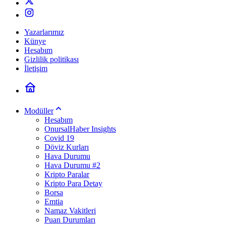
Yazarlarımız
Künye
Hesabım
Gizlilik politikası
İletişim
Modüller
Hesabım
OnursalHaber Insights
Covid 19
Döviz Kurları
Hava Durumu
Hava Durumu #2
Kripto Paralar
Kripto Para Detay
Borsa
Emtia
Namaz Vakitleri
Puan Durumları