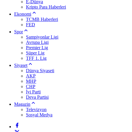
E-Dünya
Kripto Para Haberleri
Ekonomi
TCMB Haberleri
FED
Spor
Şampiyonlar Ligi
Avrupa Ligi
Premier Lig
Süper Lig
TFF 1. Lig
Siyaset
Dünya Siyaseti
AKP
MHP
CHP
İyi Parti
Deva Partisi
Magazin
Televizyon
Sosyal Medya