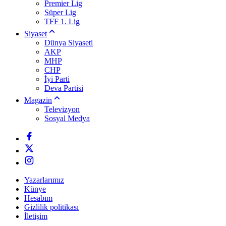
Premier Lig
Süper Lig
TFF 1. Lig
Siyaset
Dünya Siyaseti
AKP
MHP
CHP
İyi Parti
Deva Partisi
Magazin
Televizyon
Sosyal Medya
Yazarlarımız
Künye
Hesabım
Gizlilik politikası
İletişim