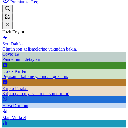
Premium'a Geç
Hızlı Erişim
Son Dakika
Günün son gelişmelerine yakından bakın.
Covid 19
Pandeminin detayları..
Döviz Kurlar
Piyasanın kalbine yakından göz atın.
Kripto Paralar
Kripto para piyasalarında son durum!
Hava Durumu
Maç Merkezi