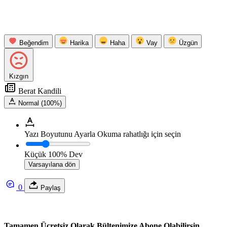
Beğendim
Harika
Haha
Vay
Üzgün
Kızgın
Berat Kandili
Normal (100%)
Yazı Boyutunu Ayarla
Okuma rahatlığı için seçin
Küçük
100%
Dev
Varsayılana dön
0
Paylaş
Tamamen Ücretsiz Olarak Bültenimize Abone Olabilirsin