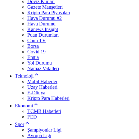
Döviz Kurları
Gazete Manşetleri
Kripto Para Piyasaları
Hava Durumu #2
Hava Durumu
Kanews Insight
Puan Durumları
Canlı TV
Borsa
Covid 19
Emtia
Yol Durumu
Namaz Vakitleri
Teknoloji
Mobil Haberler
Uzay Haberleri
E-Dünya
Kripto Para Haberleri
Ekonomi
TCMB Haberleri
FED
Spor
Şampiyonlar Ligi
Avrupa Ligi