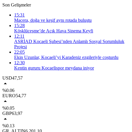
Son Gelişmeler
15:31
Macera, doğa ve keşif aynı rotada buluştu
15:28
Köşklüçeşme’de Açık Hava Sinema Keyfi
12:11
ASRİAD Kocaeli Şubesi’nden Anlamlı Sosyal Sorumluluk
Projesi
22:05
Ekin Uzunlar, Kocaeli’yi Karadeniz ezgileriyle coşturdu
12:30
Kentin gururu Kocaelispor meydana iniyor
USD
47,57
%0.06
EURO
54,77
%0.05
GBP
63,97
%0.13
GR. ALTIN
6.201,10