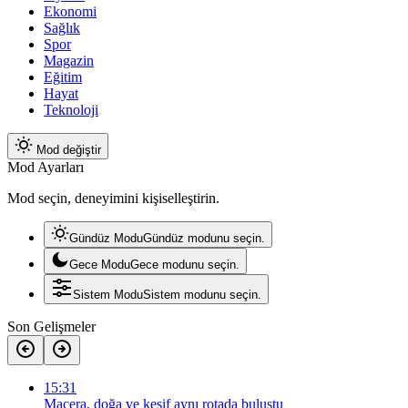
Ekonomi
Sağlık
Spor
Magazin
Eğitim
Hayat
Teknoloji
Mod değiştir
Mod Ayarları
Mod seçin, deneyimini kişiselleştirin.
Gündüz Modu
Gündüz modunu seçin.
Gece Modu
Gece modunu seçin.
Sistem Modu
Sistem modunu seçin.
Son Gelişmeler
15:31
Macera, doğa ve keşif aynı rotada buluştu