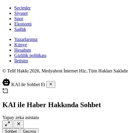
Seçimler
Siyaset
Spor
Ekonomi
Sağlık
Yazarlarımız
Künye
Hesabım
Gizlilik politikası
İletişim
© Telif Hakkı 2026, Medyahost İnternet Hiz..Tüm Hakları Saklıdır
casino
canlı
ev
KAI ile Sohbet Et
siteleri
casino
yapımı
casino
siteleri
salça
siteleri
en
çeşitleri
2023
iyi
KAI ile Haber Hakkında Sohbet
lordcasino
casino
casinositeleri.site
siteleri
Yapay zeka asistanı
vdcasino
vdcasino
giriş
Sohbet
Geçmiş