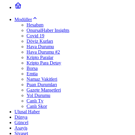
Modüller
Hesabım
OnursalHaber Insights
Covid 19
Döviz Kurları
Hava Durumu
Hava Durumu #2
Kripto Paralar
Kripto Para Detay
Borsa
Emtia
Namaz Vakitleri
Puan Durumları
Gazete Manşetleri
Yol Durumu
Canlı Tv
Canlı Skor
Ulusal Haber
Dünya
Güncel
Asayiş
Siyaset