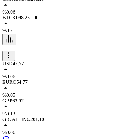
%0.06
BTC
3.098.231,00
%0.7
USD
47,57
%0.06
EURO
54,77
%0.05
GBP
63,97
%0.13
GR. ALTIN
6.201,10
%0.06