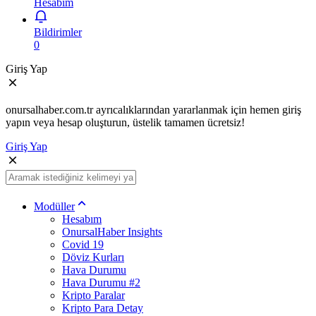
Hesabım
Bildirimler
0
Giriş Yap
onursalhaber.com.tr ayrıcalıklarından yararlanmak için hemen giriş
yapın veya hesap oluşturun, üstelik tamamen ücretsiz!
Giriş Yap
Modüller
Hesabım
OnursalHaber Insights
Covid 19
Döviz Kurları
Hava Durumu
Hava Durumu #2
Kripto Paralar
Kripto Para Detay