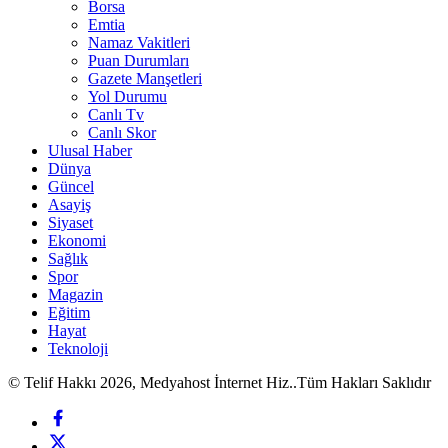
Borsa
Emtia
Namaz Vakitleri
Puan Durumları
Gazete Manşetleri
Yol Durumu
Canlı Tv
Canlı Skor
Ulusal Haber
Dünya
Güncel
Asayiş
Siyaset
Ekonomi
Sağlık
Spor
Magazin
Eğitim
Hayat
Teknoloji
© Telif Hakkı 2026, Medyahost İnternet Hiz..Tüm Hakları Saklıdır