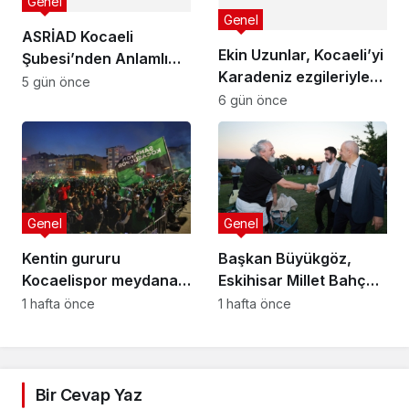
Genel
Genel
ASRİAD Kocaeli
Ekin Uzunlar, Kocaeli’yi
Şubesi’nden Anlamlı
Karadeniz ezgileriyle
Sosyal Sorumluluk
5 gün önce
coşturdu
6 gün önce
Projesi
Genel
Genel
Kentin gururu
Başkan Büyükgöz,
Kocaelispor meydana
Eskihisar Millet Bahçesi
iniyor
ve Botanik Parkı’nda
1 hafta önce
1 hafta önce
Vatandaşlarla Bir
Araya Geldi
Bir Cevap Yaz