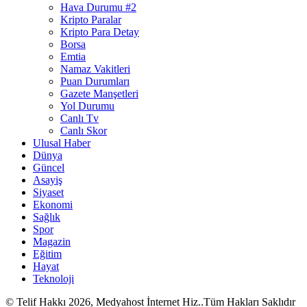
Hava Durumu #2
Kripto Paralar
Kripto Para Detay
Borsa
Emtia
Namaz Vakitleri
Puan Durumları
Gazete Manşetleri
Yol Durumu
Canlı Tv
Canlı Skor
Ulusal Haber
Dünya
Güncel
Asayiş
Siyaset
Ekonomi
Sağlık
Spor
Magazin
Eğitim
Hayat
Teknoloji
© Telif Hakkı 2026, Medyahost İnternet Hiz..Tüm Hakları Saklıdır