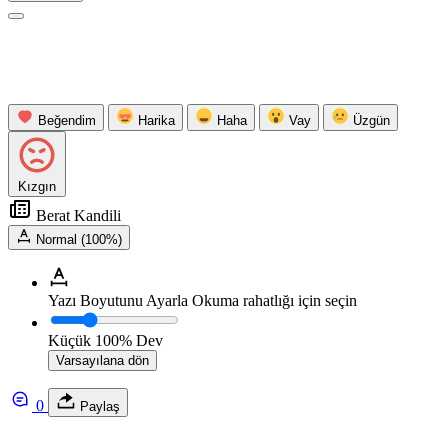
Beğendim
Harika
Haha
Vay
Üzgün
Kızgın
Berat Kandili
Normal (100%)
Yazı Boyutunu Ayarla
Okuma rahatlığı için seçin
Küçük
100%
Dev
Varsayılana dön
0
Paylaş