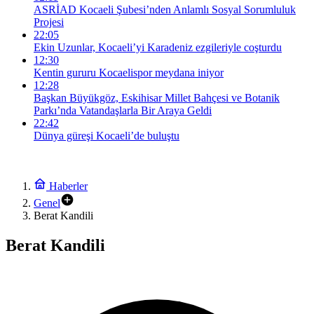
ASRİAD Kocaeli Şubesi’nden Anlamlı Sosyal Sorumluluk
Projesi
22:05
Ekin Uzunlar, Kocaeli’yi Karadeniz ezgileriyle coşturdu
12:30
Kentin gururu Kocaelispor meydana iniyor
12:28
Başkan Büyükgöz, Eskihisar Millet Bahçesi ve Botanik
Parkı’nda Vatandaşlarla Bir Araya Geldi
22:42
Dünya güreşi Kocaeli’de buluştu
Haberler
Genel
Berat Kandili
Berat Kandili