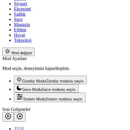
Siyaset
Ekonomi
Sağlık
Spor
Magazin
Eğitim
Hayat
Teknoloji
Mod değiştir
Mod Ayarları
Mod seçin, deneyimini kişiselleştirin.
Gündüz Modu
Gündüz modunu seçin.
Gece Modu
Gece modunu seçin.
Sistem Modu
Sistem modunu seçin.
Son Gelişmeler
12:11