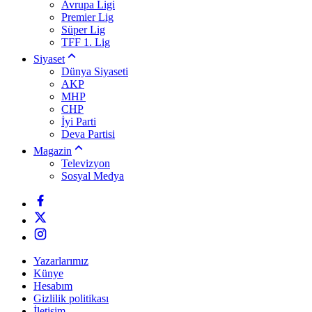
Avrupa Ligi
Premier Lig
Süper Lig
TFF 1. Lig
Siyaset
Dünya Siyaseti
AKP
MHP
CHP
İyi Parti
Deva Partisi
Magazin
Televizyon
Sosyal Medya
Yazarlarımız
Künye
Hesabım
Gizlilik politikası
İletişim