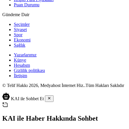
Puan Durumu
Gündeme Dair
Seçimler
Siyaset
Spor
Ekonomi
Sağlık
Yazarlarımız
Künye
Hesabım
Gizlilik politikası
İletişim
© Telif Hakkı 2026, Medyahost İnternet Hiz..Tüm Hakları Saklıdır
casino
canlı
ev
KAI ile Sohbet Et
siteleri
casino
yapımı
casino
siteleri
salça
siteleri
en
çeşitleri
2023
iyi
KAI ile Haber Hakkında Sohbet
lordcasino
casino
casinositeleri.site
siteleri