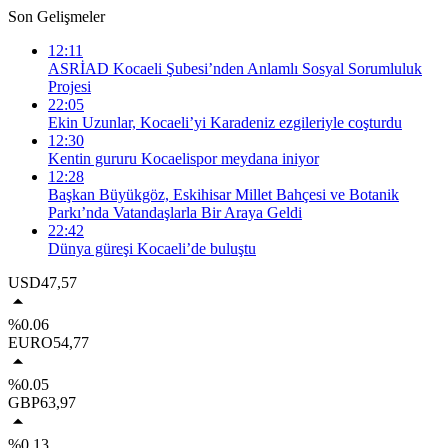
Son Gelişmeler
12:11
ASRİAD Kocaeli Şubesi’nden Anlamlı Sosyal Sorumluluk
Projesi
22:05
Ekin Uzunlar, Kocaeli’yi Karadeniz ezgileriyle coşturdu
12:30
Kentin gururu Kocaelispor meydana iniyor
12:28
Başkan Büyükgöz, Eskihisar Millet Bahçesi ve Botanik
Parkı’nda Vatandaşlarla Bir Araya Geldi
22:42
Dünya güreşi Kocaeli’de buluştu
USD
47,57
%0.06
EURO
54,77
%0.05
GBP
63,97
%0.13