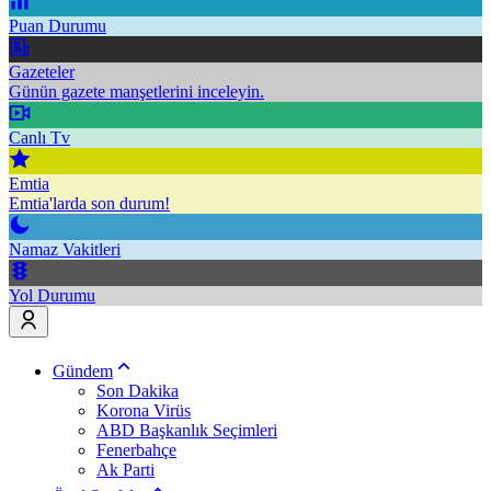
Puan Durumu
Gazeteler
Günün gazete manşetlerini inceleyin.
Canlı Tv
Emtia
Emtia'larda son durum!
Namaz Vakitleri
Yol Durumu
Gündem
Son Dakika
Korona Virüs
ABD Başkanlık Seçimleri
Fenerbahçe
Ak Parti