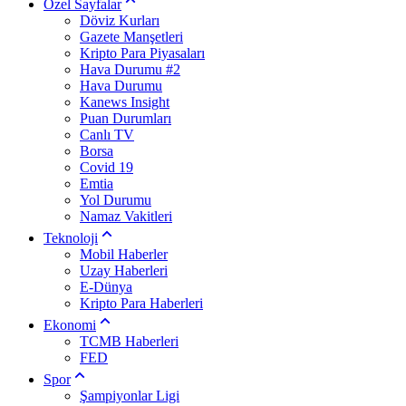
Özel Sayfalar
Döviz Kurları
Gazete Manşetleri
Kripto Para Piyasaları
Hava Durumu #2
Hava Durumu
Kanews Insight
Puan Durumları
Canlı TV
Borsa
Covid 19
Emtia
Yol Durumu
Namaz Vakitleri
Teknoloji
Mobil Haberler
Uzay Haberleri
E-Dünya
Kripto Para Haberleri
Ekonomi
TCMB Haberleri
FED
Spor
Şampiyonlar Ligi