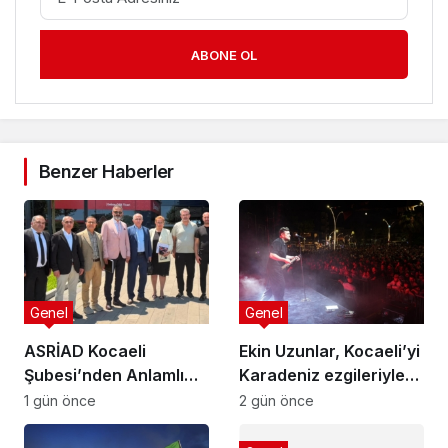
ABONE OL
Benzer Haberler
Genel
Genel
ASRİAD Kocaeli
Ekin Uzunlar, Kocaeli’yi
Şubesi’nden Anlamlı
Karadeniz ezgileriyle
Sosyal Sorumluluk
coşturdu
1 gün önce
2 gün önce
Projesi