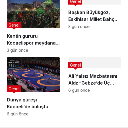
Genel
Başkan Büyükgöz,
Eskihisar Millet Bahçesi
Genel
ve Botanik Parkı’nda
3 gün önce
Vatandaşlarla Bir
Kentin gururu
Araya Geldi
Kocaelispor meydana
iniyor
3 gün önce
Genel
Ali Yalsız Mazbatasını
Aldı: “Gebze’de Üç
Genel
Hilali Daha Yukarı
6 gün önce
Taşıyacağız”
Dünya güreşi
Kocaeli’de buluştu
6 gün önce