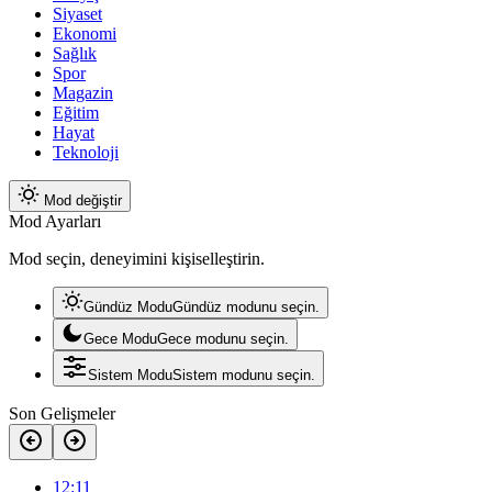
Siyaset
Ekonomi
Sağlık
Spor
Magazin
Eğitim
Hayat
Teknoloji
Mod değiştir
Mod Ayarları
Mod seçin, deneyimini kişiselleştirin.
Gündüz Modu
Gündüz modunu seçin.
Gece Modu
Gece modunu seçin.
Sistem Modu
Sistem modunu seçin.
Son Gelişmeler
12:11