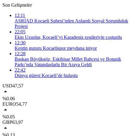
Son Gelişmeler
12:11
ASRİAD Kocaeli Şubesi’nden Anlamlı Sosyal Sorumluluk
Projesi
22:05
Ekin Uzunlar, Kocaeli’yi Karadeniz ezgileriyle coşturdu
12:30
Kentin gururu Kocaelispor meydana iniyor
12:28
Başkan Büyükgöz, Eskihisar Millet Bahçesi ve Botanik
Parkı’nda Vatandaşlarla Bir Araya Geldi
22:42
Dünya güreşi Kocaeli’de buluştu
USD
47,57
%0.06
EURO
54,77
%0.05
GBP
63,97
%0.13