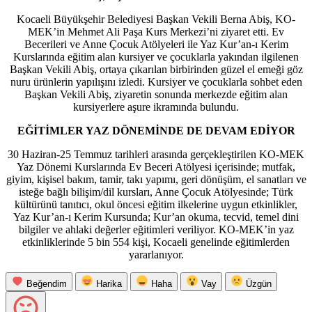
Kocaeli Büyükşehir Belediyesi Başkan Vekili Berna Abiş, KO-
MEK’in Mehmet Ali Paşa Kurs Merkezi’ni ziyaret etti. Ev
Becerileri ve Anne Çocuk Atölyeleri ile Yaz Kur’an-ı Kerim
Kurslarında eğitim alan kursiyer ve çocuklarla yakından ilgilenen
Başkan Vekili Abiş, ortaya çıkarılan birbirinden güzel el emeği göz
nuru ürünlerin yapılışını izledi. Kursiyer ve çocuklarla sohbet eden
Başkan Vekili Abiş, ziyaretin sonunda merkezde eğitim alan
kursiyerlere aşure ikramında bulundu.
EĞİTİMLER YAZ DÖNEMİNDE DE DEVAM EDİYOR
30 Haziran-25 Temmuz tarihleri arasında gerçekleştirilen KO-MEK
Yaz Dönemi Kurslarında Ev Beceri Atölyesi içerisinde; mutfak,
giyim, kişisel bakım, tamir, takı yapımı, geri dönüşüm, el sanatları ve
isteğe bağlı bilişim/dil kursları, Anne Çocuk Atölyesinde; Türk
kültürünü tanıtıcı, okul öncesi eğitim ilkelerine uygun etkinlikler,
Yaz Kur’an-ı Kerim Kursunda; Kur’an okuma, tecvid, temel dini
bilgiler ve ahlaki değerler eğitimleri veriliyor. KO-MEK’in yaz
etkinliklerinde 5 bin 554 kişi, Kocaeli genelinde eğitimlerden
yararlanıyor.
Beğendim
Harika
Haha
Vay
Üzgün