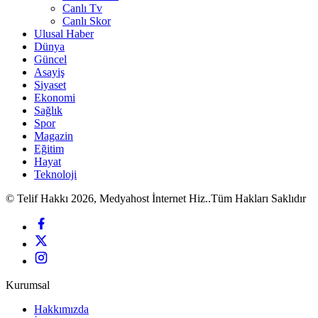
Canlı Tv
Canlı Skor
Ulusal Haber
Dünya
Güncel
Asayiş
Siyaset
Ekonomi
Sağlık
Spor
Magazin
Eğitim
Hayat
Teknoloji
© Telif Hakkı 2026, Medyahost İnternet Hiz..Tüm Hakları Saklıdır
Kurumsal
Hakkımızda