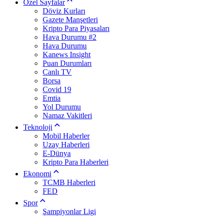
Özel Sayfalar
Döviz Kurları
Gazete Manşetleri
Kripto Para Piyasaları
Hava Durumu #2
Hava Durumu
Kanews Insight
Puan Durumları
Canlı TV
Borsa
Covid 19
Emtia
Yol Durumu
Namaz Vakitleri
Teknoloji
Mobil Haberler
Uzay Haberleri
E-Dünya
Kripto Para Haberleri
Ekonomi
TCMB Haberleri
FED
Spor
Şampiyonlar Ligi