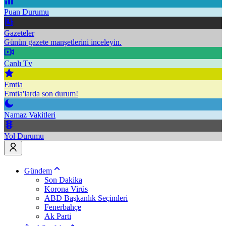
Puan Durumu
Gazeteler
Günün gazete manşetlerini inceleyin.
Canlı Tv
Emtia
Emtia'larda son durum!
Namaz Vakitleri
Yol Durumu
Gündem
Son Dakika
Korona Virüs
ABD Başkanlık Seçimleri
Fenerbahçe
Ak Parti