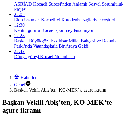
ASRİAD Kocaeli Şubesi’nden Anlamlı Sosyal Sorumluluk
Projesi
22:05
Ekin Uzunlar, Kocaeli’yi Karadeniz ezgileriyle coşturdu
12:30
Kentin gururu Kocaelispor meydana iniyor
12:28
Başkan Büyükgöz, Eskihisar Millet Bahçesi ve Botanik
Parkı’nda Vatandaşlarla Bir Araya Geldi
22:42
Dünya güreşi Kocaeli’de buluştu
Haberler
Genel
Başkan Vekili Abiş’ten, KO-MEK’te aşure ikramı
Başkan Vekili Abiş’ten, KO-MEK’te
aşure ikramı