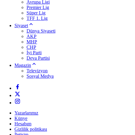
Avrupa Ligi
Premier Lig
Süper Lig
TFF 1. Lig
Siyaset
Dünya Siyaseti
AKP
MHP
CHP
İyi Parti
Deva Partisi
Magazin
Televizyon
Sosyal Medya
Yazarlarımız
Künye
Hesabım
Gizlilik politikası
İletişim