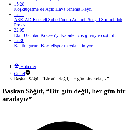
15:28
Köşklüçeşme’de Açık Hava Sinema Keyfi
12:11
ASRİAD Kocaeli Şubesi’nden Anlamlı Sosyal Sorumluluk
Projesi
22:05
Ekin Uzunlar, Kocaeli’yi Karadeniz ezgileriyle coşturdu
12:30
Kentin gururu Kocaelispor meydana iniyor
Haberler
Genel
Başkan Söğüt, “Bir gün değil, her gün bir aradayız”
Başkan Söğüt, “Bir gün değil, her gün bir
aradayız”