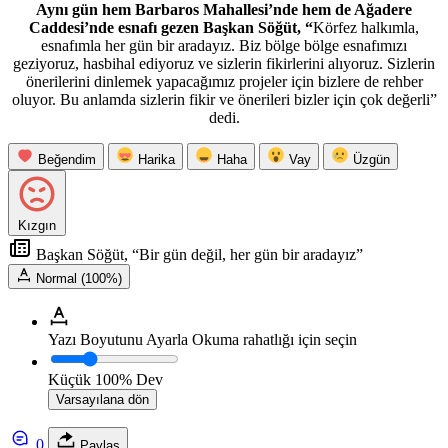
Aynı gün hem Barbaros Mahallesi’nde hem de Ağadere
Caddesi’nde esnafı gezen Başkan Söğüt, “
Körfez halkımla,
esnafımla her gün bir aradayız. Biz bölge bölge esnafımızı
geziyoruz, hasbihal ediyoruz ve sizlerin fikirlerini alıyoruz. Sizlerin
önerilerini dinlemek yapacağımız projeler için bizlere de rehber
oluyor. Bu anlamda sizlerin fikir ve önerileri bizler için çok değerli”
dedi.
Beğendim
Harika
Haha
Vay
Üzgün
Kızgın
Başkan Söğüt, “Bir gün değil, her gün bir aradayız”
Normal (100%)
Yazı Boyutunu Ayarla
Okuma rahatlığı için seçin
Küçük
100%
Dev
Varsayılana dön
0
Paylaş