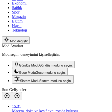
Ekonomi
Sağlık
Spor
Magazin
Eğitim
Hayat
Teknoloji
Mod değiştir
Mod Ayarları
Mod seçin, deneyimini kişiselleştirin.
Gündüz Modu
Gündüz modunu seçin.
Gece Modu
Gece modunu seçin.
Sistem Modu
Sistem modunu seçin.
Son Gelişmeler
15:31
Macera, doğa ve keşif aynı rotada buluştu