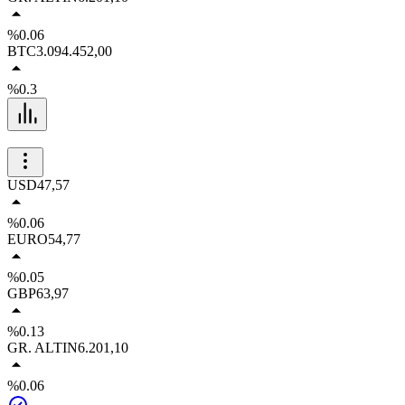
%0.06
BTC
3.094.452,00
%0.3
USD
47,57
%0.06
EURO
54,77
%0.05
GBP
63,97
%0.13
GR. ALTIN
6.201,10
%0.06