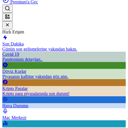
Premium'a Geç
Hızlı Erişim
Son Dakika
Günün son gelişmelerine yakından bakın.
Covid 19
Pandeminin detayları..
Döviz Kurlar
Piyasanın kalbine yakından göz atın.
Kripto Paralar
Kripto para piyasalarında son durum!
Hava Durumu
Maç Merkezi