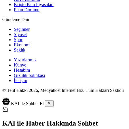
Kripto Para Piyasaları
Puan Durumu
Gündeme Dair
Seçimler
Siyaset
Spor
Ekonomi
Sağlık
Yazarlarımız
Künye
Hesabım
Gizlilik politikası
İletişim
© Telif Hakkı 2026, Medyahost İnternet Hiz..Tüm Hakları Saklıdır
casino
canlı
ev
KAI ile Sohbet Et
siteleri
casino
yapımı
casino
siteleri
salça
siteleri
en
çeşitleri
2023
iyi
KAI ile Haber Hakkında Sohbet
lordcasino
casino