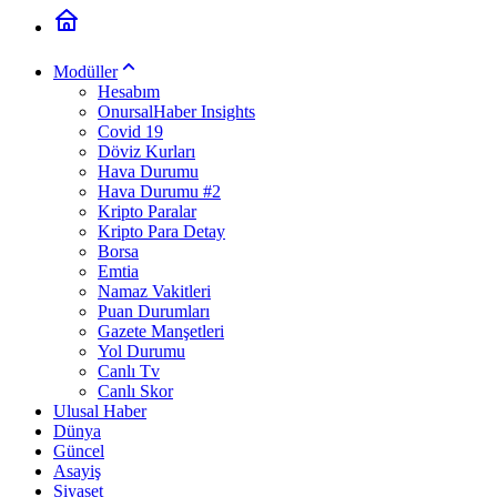
Modüller
Hesabım
OnursalHaber Insights
Covid 19
Döviz Kurları
Hava Durumu
Hava Durumu #2
Kripto Paralar
Kripto Para Detay
Borsa
Emtia
Namaz Vakitleri
Puan Durumları
Gazete Manşetleri
Yol Durumu
Canlı Tv
Canlı Skor
Ulusal Haber
Dünya
Güncel
Asayiş
Siyaset