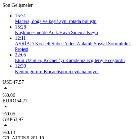
Son Gelişmeler
15:31
Macera, doğa ve keşif aynı rotada buluştu
15:28
Köşklüçeşme’de Açık Hava Sinema Keyfi
12:11
ASRİAD Kocaeli Şubesi’nden Anlamlı Sosyal Sorumluluk
Projesi
22:05
Ekin Uzunlar, Kocaeli’yi Karadeniz ezgileriyle coşturdu
12:30
Kentin gururu Kocaelispor meydana iniyor
USD
47,57
%0.06
EURO
54,77
%0.05
GBP
63,97
%0.13
GR. ALTIN
6.201,10