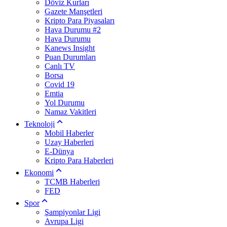
Döviz Kurları
Gazete Manşetleri
Kripto Para Piyasaları
Hava Durumu #2
Hava Durumu
Kanews Insight
Puan Durumları
Canlı TV
Borsa
Covid 19
Emtia
Yol Durumu
Namaz Vakitleri
Teknoloji
Mobil Haberler
Uzay Haberleri
E-Dünya
Kripto Para Haberleri
Ekonomi
TCMB Haberleri
FED
Spor
Şampiyonlar Ligi
Avrupa Ligi