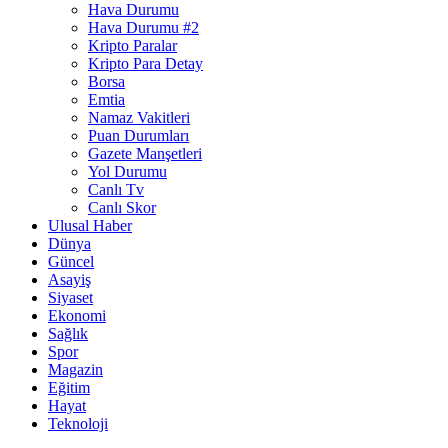
Hava Durumu
Hava Durumu #2
Kripto Paralar
Kripto Para Detay
Borsa
Emtia
Namaz Vakitleri
Puan Durumları
Gazete Manşetleri
Yol Durumu
Canlı Tv
Canlı Skor
Ulusal Haber
Dünya
Güncel
Asayiş
Siyaset
Ekonomi
Sağlık
Spor
Magazin
Eğitim
Hayat
Teknoloji