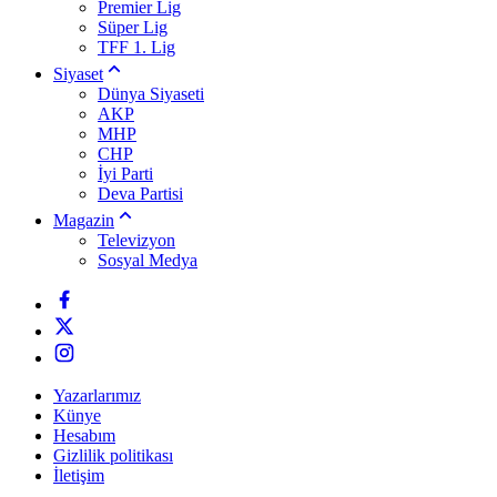
Premier Lig
Süper Lig
TFF 1. Lig
Siyaset
Dünya Siyaseti
AKP
MHP
CHP
İyi Parti
Deva Partisi
Magazin
Televizyon
Sosyal Medya
Yazarlarımız
Künye
Hesabım
Gizlilik politikası
İletişim