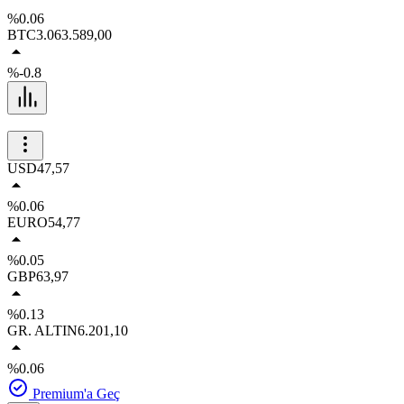
%0.06
BTC
3.063.589,00
%-0.8
USD
47,57
%0.06
EURO
54,77
%0.05
GBP
63,97
%0.13
GR. ALTIN
6.201,10
%0.06
Premium'a Geç