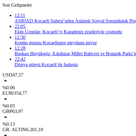
Son Gelişmeler
12:11
ASRİAD Kocaeli Şubesi’nden Anlamlı Sosyal Sorumluluk Proj
22:05
Ekin Uzunlar, Kocaeli’yi Karadeniz ezgileriyle coşturdu
12:30
Kentin gururu Kocaelispor meydana iniyor
12:28
Başkan Büyükgöz, Eskihisar Millet Bahçesi ve Botanik Parkı’n
22:42
Dünya güreşi Kocaeli’de buluştu
USD
47,57
%0.06
EURO
54,77
%0.05
GBP
63,97
%0.13
GR. ALTIN
6.201,10