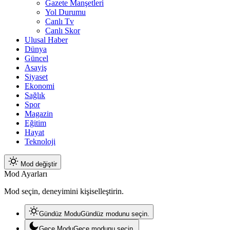
Gazete Manşetleri
Yol Durumu
Canlı Tv
Canlı Skor
Ulusal Haber
Dünya
Güncel
Asayiş
Siyaset
Ekonomi
Sağlık
Spor
Magazin
Eğitim
Hayat
Teknoloji
Mod değiştir
Mod Ayarları
Mod seçin, deneyimini kişiselleştirin.
Gündüz Modu
Gündüz modunu seçin.
Gece Modu
Gece modunu seçin.