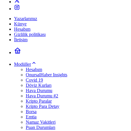
Yazarlarımız
Künye
Hesabım
Gizlilik politikası
İletişim
Modüller
Hesabım
OnursalHaber Insights
Covid 19
Döviz Kurları
Hava Durumu
Hava Durumu #2
Kripto Paralar
Kripto Para Detay
Borsa
Emtia
Namaz Vakitleri
Puan Durumları