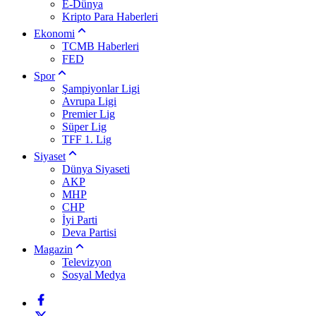
E-Dünya
Kripto Para Haberleri
Ekonomi
TCMB Haberleri
FED
Spor
Şampiyonlar Ligi
Avrupa Ligi
Premier Lig
Süper Lig
TFF 1. Lig
Siyaset
Dünya Siyaseti
AKP
MHP
CHP
İyi Parti
Deva Partisi
Magazin
Televizyon
Sosyal Medya