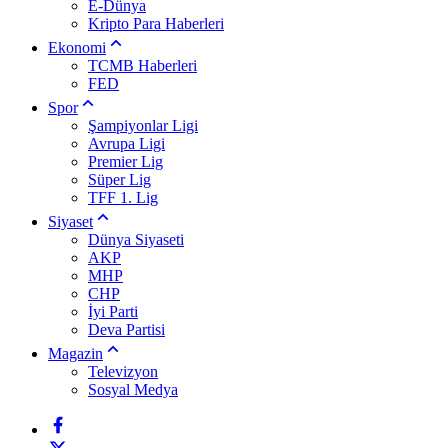
E-Dünya
Kripto Para Haberleri
Ekonomi
TCMB Haberleri
FED
Spor
Şampiyonlar Ligi
Avrupa Ligi
Premier Lig
Süper Lig
TFF 1. Lig
Siyaset
Dünya Siyaseti
AKP
MHP
CHP
İyi Parti
Deva Partisi
Magazin
Televizyon
Sosyal Medya