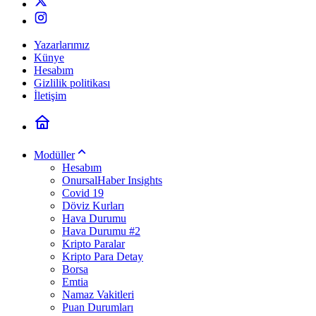
Yazarlarımız
Künye
Hesabım
Gizlilik politikası
İletişim
Modüller
Hesabım
OnursalHaber Insights
Covid 19
Döviz Kurları
Hava Durumu
Hava Durumu #2
Kripto Paralar
Kripto Para Detay
Borsa
Emtia
Namaz Vakitleri
Puan Durumları