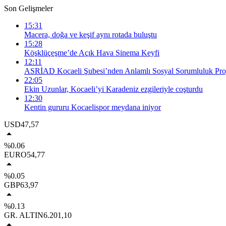
Son Gelişmeler
15:31
Macera, doğa ve keşif aynı rotada buluştu
15:28
Köşklüçeşme’de Açık Hava Sinema Keyfi
12:11
ASRİAD Kocaeli Şubesi’nden Anlamlı Sosyal Sorumluluk Proj
22:05
Ekin Uzunlar, Kocaeli’yi Karadeniz ezgileriyle coşturdu
12:30
Kentin gururu Kocaelispor meydana iniyor
USD
47,57
%0.06
EURO
54,77
%0.05
GBP
63,97
%0.13
GR. ALTIN
6.201,10