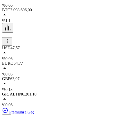
%0.06
BTC
3.098.606,00
%1.1
USD
47,57
%0.06
EURO
54,77
%0.05
GBP
63,97
%0.13
GR. ALTIN
6.201,10
%0.06
Premium'a Geç