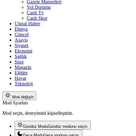
Gazete Manşetleri
Yol Durumu
Canlı Tv
Canlı Skor
Ulusal Haber
Dünya
Güncel
Asayiş
Siyaset
Ekonomi
Sağlık
Spor
Magazin
Eğitim
Hayat
Teknoloji
Mod değiştir
Mod Ayarları
Mod seçin, deneyimini kişiselleştirin.
Gündüz Modu
Gündüz modunu seçin.
Gece Modu
Gece modunu seçin.