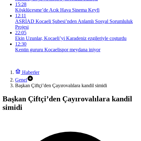
15:28
Köşklüçeşme’de Açık Hava Sinema Keyfi
12:11
ASRİAD Kocaeli Şubesi’nden Anlamlı Sosyal Sorumluluk
Projesi
22:05
Ekin Uzunlar, Kocaeli’yi Karadeniz ezgileriyle coşturdu
12:30
Kentin gururu Kocaelispor meydana iniyor
Haberler
Genel
Başkan Çiftçi’den Çayırovalılara kandil simidi
Başkan Çiftçi’den Çayırovalılara kandil
simidi