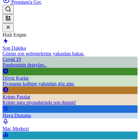
Premium'a Geç
Hızlı Erişim
Son Dakika
Günün son gelişmelerine yakından bakın.
Covid 19
Pandeminin detayları..
Döviz Kurlar
Piyasanın kalbine yakından göz atın.
Kripto Paralar
Kripto para piyasalarında son durum!
Hava Durumu
Maç Merkezi