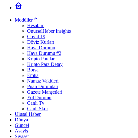
Modüller
Hesabım
OnursalHaber Insights
Covid 19
Döviz Kurları
Hava Durumu
Hava Durumu #2
Kripto Paralar
Kripto Para Detay
Borsa
Emtia
Namaz Vakitleri
Puan Durumları
Gazete Manşetleri
Yol Durumu
Canlı Tv
Canlı Skor
Ulusal Haber
Dünya
Güncel
Asayiş
Siyaset