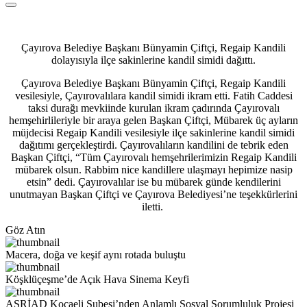
Çayırova Belediye Başkanı Bünyamin Çiftçi, Regaip Kandili
dolayısıyla ilçe sakinlerine kandil simidi dağıttı.
Çayırova Belediye Başkanı Bünyamin Çiftçi, Regaip Kandili
vesilesiyle, Çayırovalılara kandil simidi ikram etti. Fatih Caddesi
taksi durağı mevkiinde kurulan ikram çadırında Çayırovalı
hemşehirlileriyle bir araya gelen Başkan Çiftçi, Mübarek üç ayların
müjdecisi Regaip Kandili vesilesiyle ilçe sakinlerine kandil simidi
dağıtımı gerçekleştirdi. Çayırovalıların kandilini de tebrik eden
Başkan Çiftçi, “Tüm Çayırovalı hemşehrilerimizin Regaip Kandili
mübarek olsun. Rabbim nice kandillere ulaşmayı hepimize nasip
etsin” dedi. Çayırovalılar ise bu mübarek günde kendilerini
unutmayan Başkan Çiftçi ve Çayırova Belediyesi’ne teşekkürlerini
iletti.
Göz Atın
Macera, doğa ve keşif aynı rotada buluştu
Köşklüçeşme’de Açık Hava Sinema Keyfi
ASRİAD Kocaeli Şubesi’nden Anlamlı Sosyal Sorumluluk Projesi