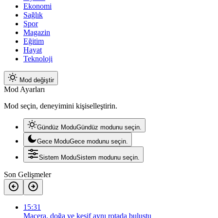
Ekonomi
Sağlık
Spor
Magazin
Eğitim
Hayat
Teknoloji
Mod değiştir
Mod Ayarları
Mod seçin, deneyimini kişiselleştirin.
Gündüz Modu
Gündüz modunu seçin.
Gece Modu
Gece modunu seçin.
Sistem Modu
Sistem modunu seçin.
Son Gelişmeler
15:31
Macera, doğa ve keşif aynı rotada buluştu