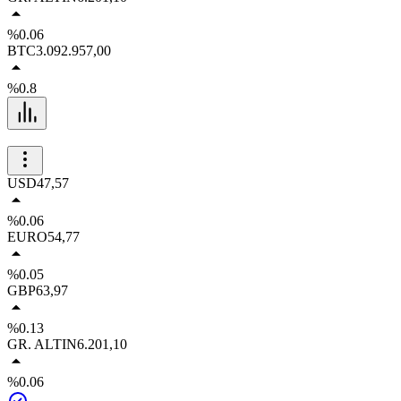
%0.06
BTC
3.092.957,00
%0.8
USD
47,57
%0.06
EURO
54,77
%0.05
GBP
63,97
%0.13
GR. ALTIN
6.201,10
%0.06