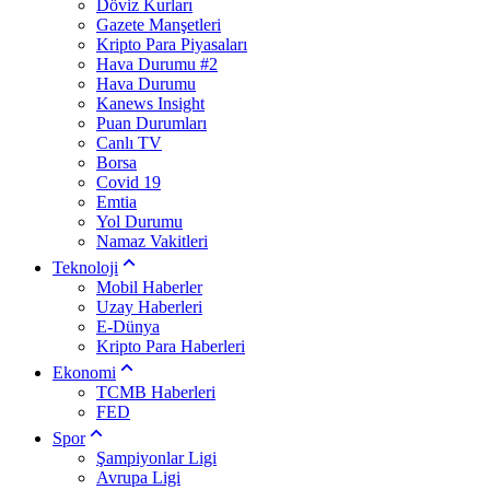
Döviz Kurları
Gazete Manşetleri
Kripto Para Piyasaları
Hava Durumu #2
Hava Durumu
Kanews Insight
Puan Durumları
Canlı TV
Borsa
Covid 19
Emtia
Yol Durumu
Namaz Vakitleri
Teknoloji
Mobil Haberler
Uzay Haberleri
E-Dünya
Kripto Para Haberleri
Ekonomi
TCMB Haberleri
FED
Spor
Şampiyonlar Ligi
Avrupa Ligi