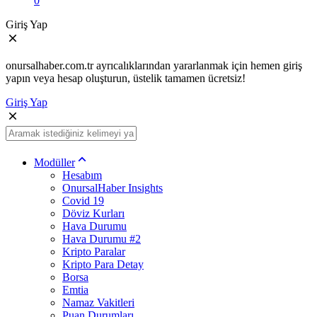
0
Giriş Yap
onursalhaber.com.tr ayrıcalıklarından yararlanmak için hemen giriş
yapın veya hesap oluşturun, üstelik tamamen ücretsiz!
Giriş Yap
Modüller
Hesabım
OnursalHaber Insights
Covid 19
Döviz Kurları
Hava Durumu
Hava Durumu #2
Kripto Paralar
Kripto Para Detay
Borsa
Emtia
Namaz Vakitleri
Puan Durumları