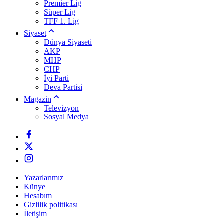
Premier Lig
Süper Lig
TFF 1. Lig
Siyaset
Dünya Siyaseti
AKP
MHP
CHP
İyi Parti
Deva Partisi
Magazin
Televizyon
Sosyal Medya
Yazarlarımız
Künye
Hesabım
Gizlilik politikası
İletişim