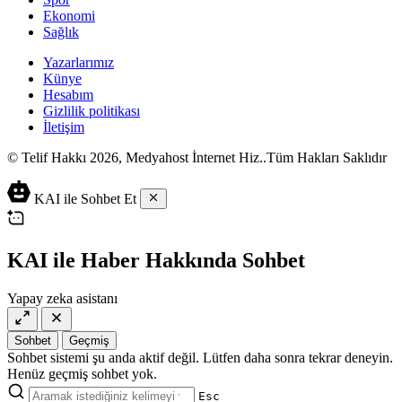
Ekonomi
Sağlık
Yazarlarımız
Künye
Hesabım
Gizlilik politikası
İletişim
© Telif Hakkı 2026, Medyahost İnternet Hiz..Tüm Hakları Saklıdır
casino
canlı
ev
KAI ile Sohbet Et
siteleri
casino
yapımı
casino
siteleri
salça
siteleri
en
çeşitleri
2023
iyi
KAI ile Haber Hakkında Sohbet
lordcasino
casino
casinositeleri.site
siteleri
Yapay zeka asistanı
vdcasino
vdcasino
giriş
Sohbet
Geçmiş
vdcasino
Sohbet sistemi şu anda aktif değil. Lütfen daha sonra tekrar deneyin.
resmi
Henüz geçmiş sohbet yok.
Esc