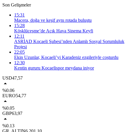
Son Gelişmeler
15:31
Macera, doğa ve keşif aynı rotada buluştu
15:28
Köşklüçeşme’de Açık Hava Sinema Keyfi
12:11
ASRİAD Kocaeli Şubesi’nden Anlamlı Sosyal Sorumluluk
Projesi
22:05
Ekin Uzunlar, Kocaeli’yi Karadeniz ezgileriyle coşturdu
12:30
Kentin gururu Kocaelispor meydana iniyor
USD
47,57
%0.06
EURO
54,77
%0.05
GBP
63,97
%0.13
GR. ALTIN
6.201,10