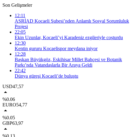
Son Gelişmeler
12:11
ASRİAD Kocaeli Şubesi’nden Anlamlı Sosyal Sorumluluk
Projesi
22:05
Ekin Uzunlar, Kocaeli’yi Karadeniz ezgileriyle coşturdu
12:30
Kentin gururu Kocaelispor meydana iniyor
12:28
Başkan Büyükgöz, Eskihisar Millet Bahçesi ve Botanik
Parkı’nda Vatandaşlarla Bir Araya Geldi
22:42
Dünya güreşi Kocaeli’de buluştu
USD
47,57
%0.06
EURO
54,77
%0.05
GBP
63,97
%0.13