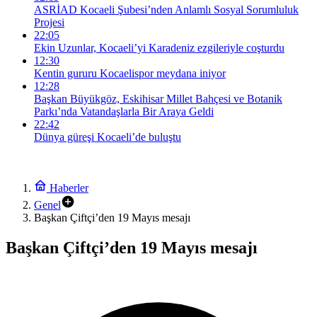
ASRİAD Kocaeli Şubesi’nden Anlamlı Sosyal Sorumluluk
Projesi
22:05
Ekin Uzunlar, Kocaeli’yi Karadeniz ezgileriyle coşturdu
12:30
Kentin gururu Kocaelispor meydana iniyor
12:28
Başkan Büyükgöz, Eskihisar Millet Bahçesi ve Botanik
Parkı’nda Vatandaşlarla Bir Araya Geldi
22:42
Dünya güreşi Kocaeli’de buluştu
Haberler
Genel
Başkan Çiftçi’den 19 Mayıs mesajı
Başkan Çiftçi’den 19 Mayıs mesajı