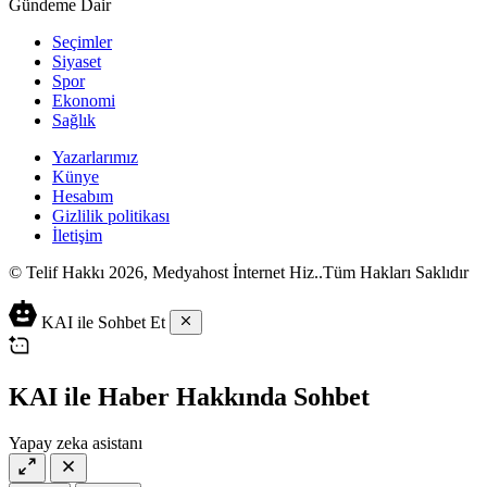
Gündeme Dair
Seçimler
Siyaset
Spor
Ekonomi
Sağlık
Yazarlarımız
Künye
Hesabım
Gizlilik politikası
İletişim
© Telif Hakkı 2026, Medyahost İnternet Hiz..Tüm Hakları Saklıdır
casino
canlı
ev
KAI ile Sohbet Et
siteleri
casino
yapımı
casino
siteleri
salça
siteleri
en
çeşitleri
2023
iyi
KAI ile Haber Hakkında Sohbet
lordcasino
casino
casinositeleri.site
siteleri
Yapay zeka asistanı
vdcasino
vdcasino
giriş