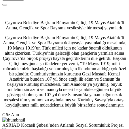
Çayırova Belediye Başkanı Bünyamin Çiftçi, 19 Mayıs Atatürk’ü
Anma, Gençlik ve Spor Bayramı vesilesiyle bir mesaj yayımladı.
Çayırova Belediye Başkanı Bünyamin Çiftçi, 19 Mayıs Atatürk’ü
Anma, Gençlik ve Spor Bayramı dolayısıyla yayımladığı mesajında,
19 Mayıs 1919’un Türk milleti için ne kadar önemli olduğunun
altını çizerken, Türkiye’nin geleceği olan gençlerin yarınları adına
Çayırova’da birçok projeyi hayata geçirdiklerini dile getirdi. Başkan
Çiftçi mesajında şu ifadelere yer verdi; “19 Mayıs 1919, milli
mücadelemizin başladığı ve kurtuluş için ilk adımın atıldığı çok özel
bir gündür. Cumhuriyetimizin kurucusu Gazi Mustafa Kemal
Atatürk’ün bundan 107 yıl önce attığı ilk adım ve Samsun’da
başlayan kurtuluş mücadelesi, tüm Anadolu’ya yayılmış, büyük
milletimizin azmi ve inancıyla neleri başarabileceğini en büyük
göstergesi olmuştur. 107 yıl önce Samsun’da yanan bağımsızlık
meşalesi tüm yurdumuzu aydınlatmış ve Kurtuluş Savaşı’yla ortaya
koyduğumuz milli mücadelemiz büyük bir zaferle sonuçlanmıştır.
Göz Atın
ASRİAD Kocaeli Şubesi’nden Anlamlı Sosyal Sorumluluk Projesi