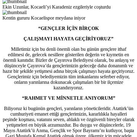
Ekin Uzunlar, Kocaeli’yi Karadeniz ezgileriyle coşturdu
Kentin gururu Kocaelispor meydana iniyor
“GENÇLER İÇİN BİRÇOK
ÇALIŞMAYI HAYATA GEÇİRİYORUZ”
Milletimiz için bu denli önemli olan bu günün gençlere ithaf
edilmesi de, gelecek nesillere gösterilen değerin ve kıymetin en
önemli kanıtıdır. Bizler de Çayırova Belediyesi olarak, bu anlayış ve
düşünceyle Çayırova’da gençlerimizin geleceğe daha donanımlı ve
hazır bir şekilde yetişmesi adına birçok çalışmayı hayata geçiriyoruz.
Gençlerimiz için belediyemizin tüm imkanlarını seferber ediyor,
onların yarınlarına dokunacak çalışmaları bir bir ilçemize
kazandırıyoruz.
“RAHMET VE MİNNETLE ANIYORUM”
Biliyoruz ki bugünün gençleri, yarınların yöneticileridir. Atatürk’ün
cumhuriyeti emanet ettiği gençlerimizin, kararlılıkla hayalleri
peşinde koşması, vatanını seven, ahlaklı ve özgüvenli bireyler olarak
yetişmeleri en büyük arzumuzdur. Bu duygu ve düşüncelerle, 19
Mayıs Atatürk’ü Anma, Gençlik ve Spor Bayramı’nı kutluyor, başta
Gazi Mustafa Kemal Atatürk olmak üzere, ülkemiz için mücadele