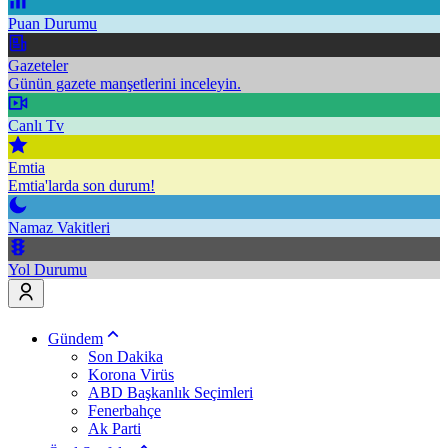
Puan Durumu
Gazeteler
Günün gazete manşetlerini inceleyin.
Canlı Tv
Emtia
Emtia'larda son durum!
Namaz Vakitleri
Yol Durumu
Gündem
Son Dakika
Korona Virüs
ABD Başkanlık Seçimleri
Fenerbahçe
Ak Parti