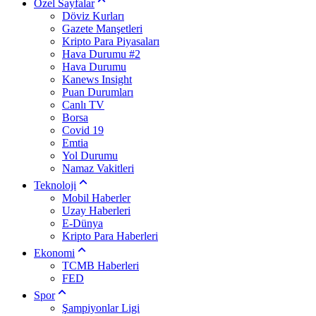
Özel Sayfalar
Döviz Kurları
Gazete Manşetleri
Kripto Para Piyasaları
Hava Durumu #2
Hava Durumu
Kanews Insight
Puan Durumları
Canlı TV
Borsa
Covid 19
Emtia
Yol Durumu
Namaz Vakitleri
Teknoloji
Mobil Haberler
Uzay Haberleri
E-Dünya
Kripto Para Haberleri
Ekonomi
TCMB Haberleri
FED
Spor
Şampiyonlar Ligi