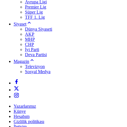
Avrupa Ligi
Premier Lig
Süper Lig
TFF 1. Lig
Siyaset
Dünya Siyaseti
AKP
MHP
CHP
İyi Parti
Deva Partisi
Magazin
Televizyon
Sosyal Medya
Yazarlarımız
Künye
Hesabım
Gizlilik politikası
İletişim