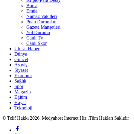
Kripto Para Detay
Borsa
Emtia
Namaz Vakitleri
Puan Durumları
Gazete Manşetleri
Yol Durumu
Canlı Tv
Canlı Skor
Ulusal Haber
Dünya
Güncel
Asayiş
Siyaset
Ekonomi
Sağlık
Spor
Magazin
Eğitim
Hayat
Teknoloji
© Telif Hakkı 2026, Medyahost İnternet Hiz..Tüm Hakları Saklıdır