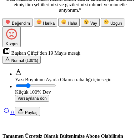
etmiş tüm şehitlerimizi ve gazilerimizi rahmet ve minnetle
anıyorum.”
Beğendim
Harika
Haha
Vay
Üzgün
Kızgın
Başkan Çiftçi’den 19 Mayıs mesajı
Normal (100%)
Yazı Boyutunu Ayarla
Okuma rahatlığı için seçin
Küçük
100%
Dev
Varsayılana dön
0
Paylaş
Tamamen Ücretsiz Olarak Bültenimize Abone Olabilirsin