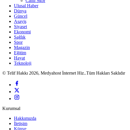
Canlı Skor
Ulusal Haber
Dünya
Güncel
Asayiş
Siyaset
Ekonomi
Sağlık
Spor
Magazin
Eğitim
Hayat
Teknoloji
© Telif Hakkı 2026, Medyahost İnternet Hiz..Tüm Hakları Saklıdır
Kurumsal
Hakkımızda
İletişim
Künye