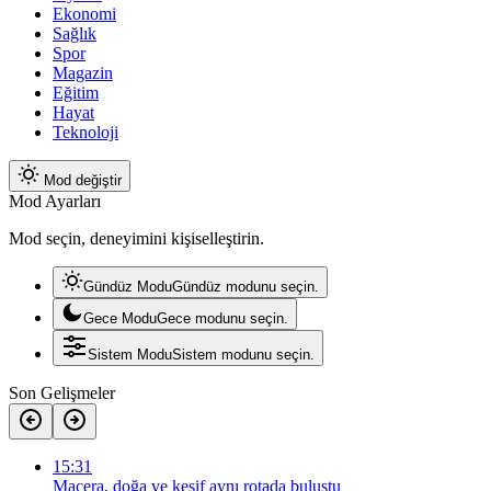
Ekonomi
Sağlık
Spor
Magazin
Eğitim
Hayat
Teknoloji
Mod değiştir
Mod Ayarları
Mod seçin, deneyimini kişiselleştirin.
Gündüz Modu
Gündüz modunu seçin.
Gece Modu
Gece modunu seçin.
Sistem Modu
Sistem modunu seçin.
Son Gelişmeler
15:31
Macera, doğa ve keşif aynı rotada buluştu