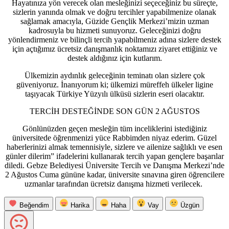
Hayatınıza yön verecek olan mesleğinizi seçeceğiniz bu süreçte,
sizlerin yanında olmak ve doğru tercihler yapabilmenize olanak
sağlamak amacıyla, Güzide Gençlik Merkezi’mizin uzman
kadrosuyla bu hizmeti sunuyoruz. Geleceğinizi doğru
yönlendirmeniz ve bilinçli tercih yapabilmeniz adına sizlere destek
için açtığımız ücretsiz danışmanlık noktamızı ziyaret ettiğiniz ve
destek aldığınız için kutlarım.
Ülkemizin aydınlık geleceğinin teminatı olan sizlere çok
güveniyoruz. İnanıyorum ki; ülkemizi müreffeh ülkeler ligine
taşıyacak Türkiye Yüzyılı ülküsü sizlerin eseri olacaktır.
TERCİH DESTEĞİNDE SON GÜN 2 AĞUSTOS
Gönlünüzden geçen mesleğin tüm inceliklerini istediğiniz
üniversitede öğrenmenizi yüce Rabbimden niyaz ederim. Güzel
haberlerinizi almak temennisiyle, sizlere ve ailenize sağlıklı ve esen
günler dilerim” ifadelerini kullanarak tercih yapan gençlere başarılar
diledi. Gebze Belediyesi Üniversite Tercih ve Danışma Merkezi’nde
2 Ağustos Cuma gününe kadar, üniversite sınavına giren öğrencilere
uzmanlar tarafından ücretsiz danışma hizmeti verilecek.
Beğendim
Harika
Haha
Vay
Üzgün