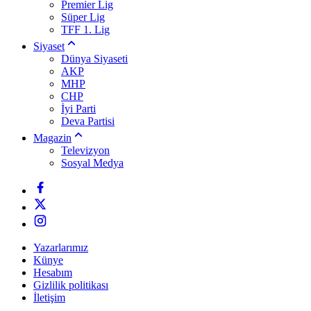
Premier Lig
Süper Lig
TFF 1. Lig
Siyaset
Dünya Siyaseti
AKP
MHP
CHP
İyi Parti
Deva Partisi
Magazin
Televizyon
Sosyal Medya
Yazarlarımız
Künye
Hesabım
Gizlilik politikası
İletişim