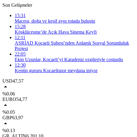
Son Gelişmeler
15:31
Macera, doğa ve keşif aynı rotada buluştu
15:28
Köşklüçeşme’de Açık Hava Sinema Keyfi
12:11
ASRİAD Kocaeli Şubesi’nden Anlamlı Sosyal Sorumluluk
Projesi
22:05
Ekin Uzunlar, Kocaeli’yi Karadeniz ezgileriyle coşturdu
12:30
Kentin gururu Kocaelispor meydana iniyor
USD
47,57
%0.06
EURO
54,77
%0.05
GBP
63,97
%0.13
GR. ALTIN
6.201,10