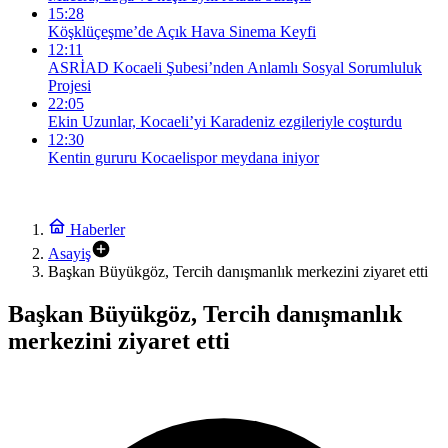
15:28
Köşklüçeşme’de Açık Hava Sinema Keyfi
12:11
ASRİAD Kocaeli Şubesi’nden Anlamlı Sosyal Sorumluluk
Projesi
22:05
Ekin Uzunlar, Kocaeli’yi Karadeniz ezgileriyle coşturdu
12:30
Kentin gururu Kocaelispor meydana iniyor
Haberler
Asayiş
Başkan Büyükgöz, Tercih danışmanlık merkezini ziyaret etti
Başkan Büyükgöz, Tercih danışmanlık
merkezini ziyaret etti