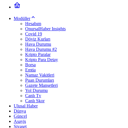
Modüller
Hesabım
OnursalHaber Insights
Covid 19
Döviz Kurları
Hava Durumu
Hava Durumu #2
Kripto Paralar
Kripto Para Detay
Borsa
Emtia
Namaz Vakitleri
Puan Durumları
Gazete Manşetleri
Yol Durumu
Canlı Tv
Canlı Skor
Ulusal Haber
Dünya
Güncel
Asayiş
Siyaset