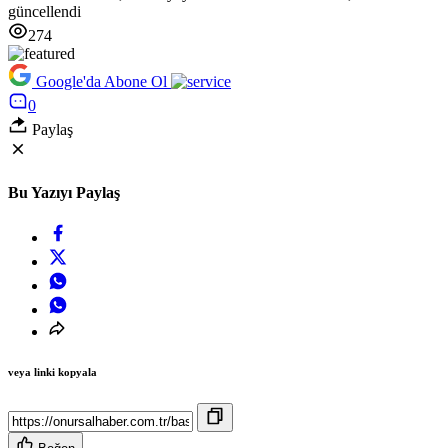
güncellendi
274
Google'da Abone Ol
0
Paylaş
Bu Yazıyı Paylaş
veya linki kopyala