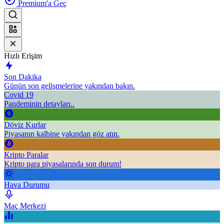
Premium'a Geç
Hızlı Erişim
Son Dakika
Günün son gelişmelerine yakından bakın.
Covid 19
Pandeminin detayları..
Döviz Kurlar
Piyasanın kalbine yakından göz atın.
Kripto Paralar
Kripto para piyasalarında son durum!
Hava Durumu
Maç Merkezi