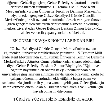
öğrenen Gebzeli gençlere, Gebze Belediyesi tarafından tercih
danışma hizmeti sunuluyor. 15 Temmuz Milli İrade Kent
Meydanı’nda kurulan Üniversite Tercih ve Danışma Merkezi’ni
ziyaret eden gençlere Gebze Belediyesi Güzide Gençlik
Merkezi’nde görevli uzmanlar tarafından destek veriliyor. Sınava
giren gençlere ücretsiz tercih danışmanlık hizmetinin verildiği
merkezi ziyaret eden Gebze Belediye Başkanı Zinnur Büyükgöz,
aileler ve tercih yapan gençlerle sohbet etti.
EN ÖNEMLİ KAVŞAK NOKTALARINDAN BİRİ
“Gebze Belediyesi Güzide Gençlik Merkezi’mizin uzman
eğitmenleri, üniversite tercihlerinizde yanınızda. 15 Temmuz Milli
İrade Kent Meydanı’nda kurduğumuz Üniversite Tercih ve Danışma
Merkezi’mizi 2 Ağustos Cuma gününe kadar ziyaret edebilirsiniz”
diyen Gebze Belediye Başkanı Zinnur Büyükgöz, “Eğitim ve
öğretim hayatınızın en önemli kavşak noktalarından olan
üniversiteye giriş sınavını alnınızın akıyla geride bıraktınız. Zorlu bir
çalışma döneminin ardından elde ettiğiniz başarı puanı ve
sıralamanızla şimdi tercih yapma zamanı geldi çattı. Geleceğiniz için
karar vermede önemli olan bu sürecin sizler, aileniz ve ülkemiz için
hayırlı olmasını diliyorum.
TÜRKİYE YÜZYILI SİZİN ESERİNİZ OLACAK