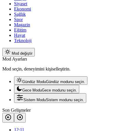
Siyaset
Ekonomi
Sağlık
Spor
Magazin
Eğitim
Hayat
Teknoloji
Mod değiştir
Mod Ayarları
Mod seçin, deneyimini kişiselleştirin.
Gündüz Modu
Gündüz modunu seçin.
Gece Modu
Gece modunu seçin.
Sistem Modu
Sistem modunu seçin.
Son Gelişmeler
12:11