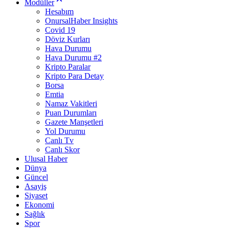
Modüller
Hesabım
OnursalHaber Insights
Covid 19
Döviz Kurları
Hava Durumu
Hava Durumu #2
Kripto Paralar
Kripto Para Detay
Borsa
Emtia
Namaz Vakitleri
Puan Durumları
Gazete Manşetleri
Yol Durumu
Canlı Tv
Canlı Skor
Ulusal Haber
Dünya
Güncel
Asayiş
Siyaset
Ekonomi
Sağlık
Spor