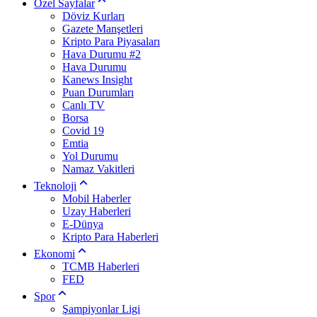
Özel Sayfalar
Döviz Kurları
Gazete Manşetleri
Kripto Para Piyasaları
Hava Durumu #2
Hava Durumu
Kanews Insight
Puan Durumları
Canlı TV
Borsa
Covid 19
Emtia
Yol Durumu
Namaz Vakitleri
Teknoloji
Mobil Haberler
Uzay Haberleri
E-Dünya
Kripto Para Haberleri
Ekonomi
TCMB Haberleri
FED
Spor
Şampiyonlar Ligi