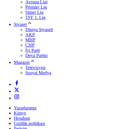
Avrupa Ligi
Premier Lig
Süper Lig
TFF 1. Lig
Siyaset
Dünya Siyaseti
AKP
MHP
CHP
İyi Parti
Deva Partisi
Magazin
Televizyon
Sosyal Medya
Yazarlarımız
Künye
Hesabım
Gizlilik politikası
İletişim