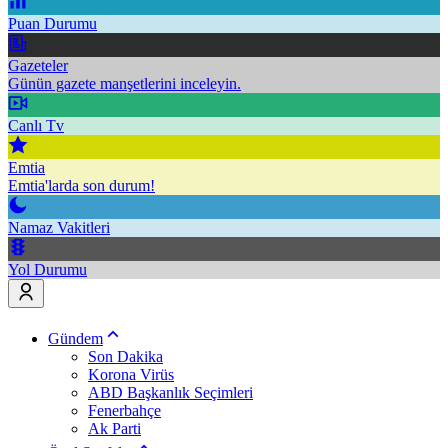
Puan Durumu
Gazeteler
Günün gazete manşetlerini inceleyin.
Canlı Tv
Emtia
Emtia'larda son durum!
Namaz Vakitleri
Yol Durumu
Gündem
Son Dakika
Korona Virüs
ABD Başkanlık Seçimleri
Fenerbahçe
Ak Parti