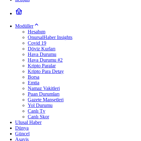
Modüller
Hesabım
OnursalHaber Insights
Covid 19
Döviz Kurları
Hava Durumu
Hava Durumu #2
Kripto Paralar
Kripto Para Detay
Borsa
Emtia
Namaz Vakitleri
Puan Durumları
Gazete Manşetleri
Yol Durumu
Canlı Tv
Canlı Skor
Ulusal Haber
Dünya
Güncel
Asayiş