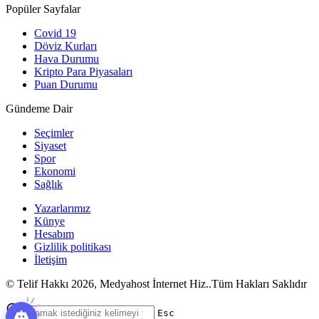
Popüler Sayfalar
Covid 19
Döviz Kurları
Hava Durumu
Kripto Para Piyasaları
Puan Durumu
Gündeme Dair
Seçimler
Siyaset
Spor
Ekonomi
Sağlık
Yazarlarımız
Künye
Hesabım
Gizlilik politikası
İletişim
© Telif Hakkı 2026, Medyahost İnternet Hiz..Tüm Hakları Saklıdır
casino
canlı
ev
Esc