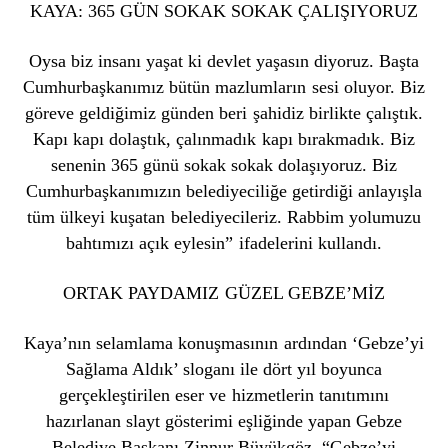
KAYA: 365 GÜN SOKAK SOKAK ÇALIŞIYORUZ
Oysa biz insanı yaşat ki devlet yaşasın diyoruz. Başta
Cumhurbaşkanımız bütün mazlumların sesi oluyor. Biz
göreve geldiğimiz günden beri şahidiz birlikte çalıştık.
Kapı kapı dolaştık, çalınmadık kapı bırakmadık. Biz
senenin 365 günü sokak sokak dolaşıyoruz. Biz
Cumhurbaşkanımızın belediyeciliğe getirdiği anlayışla
tüm ülkeyi kuşatan belediyecileriz. Rabbim yolumuzu
bahtımızı açık eylesin” ifadelerini kullandı.
ORTAK PAYDAMIZ GÜZEL GEBZE’MİZ
Kaya’nın selamlama konuşmasının ardından ‘Gebze’yi
Sağlama Aldık’ sloganı ile dört yıl boyunca
gerçekleştirilen eser ve hizmetlerin tanıtımını
hazırlanan slayt gösterimi eşliğinde yapan Gebze
Belediye Başkanı Zinnur Büyükgöz, “Gebze’yi