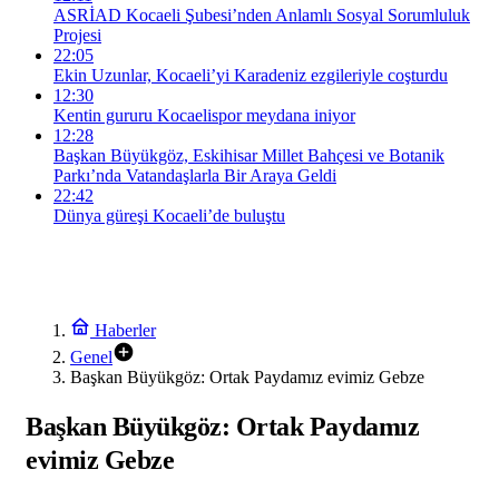
ASRİAD Kocaeli Şubesi’nden Anlamlı Sosyal Sorumluluk
Projesi
22:05
Ekin Uzunlar, Kocaeli’yi Karadeniz ezgileriyle coşturdu
12:30
Kentin gururu Kocaelispor meydana iniyor
12:28
Başkan Büyükgöz, Eskihisar Millet Bahçesi ve Botanik
Parkı’nda Vatandaşlarla Bir Araya Geldi
22:42
Dünya güreşi Kocaeli’de buluştu
Haberler
Genel
Başkan Büyükgöz: Ortak Paydamız evimiz Gebze
Başkan Büyükgöz: Ortak Paydamız
evimiz Gebze