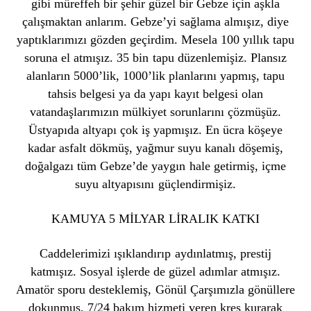
gibi müreffeh bir şehir güzel bir Gebze için aşkla
çalışmaktan anlarım. Gebze’yi sağlama almışız, diye
yaptıklarımızı gözden geçirdim. Mesela 100 yıllık tapu
soruna el atmışız. 35 bin tapu düzenlemişiz. Plansız
alanların 5000’lik, 1000’lik planlarını yapmış, tapu
tahsis belgesi ya da yapı kayıt belgesi olan
vatandaşlarımızın mülkiyet sorunlarını çözmüşüz.
Üstyapıda altyapı çok iş yapmışız. En ücra köşeye
kadar asfalt dökmüş, yağmur suyu kanalı döşemiş,
doğalgazı tüm Gebze’de yaygın hale getirmiş, içme
suyu altyapısını güçlendirmişiz.
KAMUYA 5 MİLYAR LİRALIK KATKI
Caddelerimizi ışıklandırıp aydınlatmış, prestij
katmışız. Sosyal işlerde de güzel adımlar atmışız.
Amatör sporu desteklemiş, Gönül Çarşımızla gönüllere
dokunmuş, 7/24 bakım hizmeti veren kreş kurarak