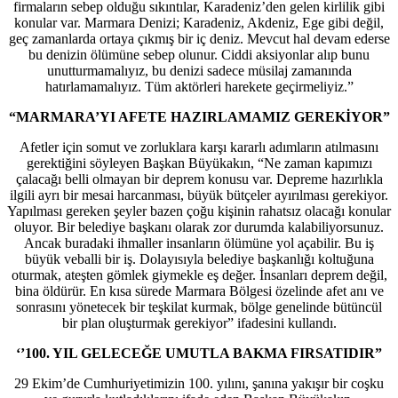
firmaların sebep olduğu sıkıntılar, Karadeniz’den gelen kirlilik gibi
konular var. Marmara Denizi; Karadeniz, Akdeniz, Ege gibi değil,
geç zamanlarda ortaya çıkmış bir iç deniz. Mevcut hal devam ederse
bu denizin ölümüne sebep olunur. Ciddi aksiyonlar alıp bunu
unutturmamalıyız, bu denizi sadece müsilaj zamanında
hatırlamamalıyız. Tüm aktörleri harekete geçirmeliyiz.”
“MARMARA’YI AFETE HAZIRLAMAMIZ GEREKİYOR”
Afetler için somut ve zorluklara karşı kararlı adımların atılmasını
gerektiğini söyleyen Başkan Büyükakın, “Ne zaman kapımızı
çalacağı belli olmayan bir deprem konusu var. Depreme hazırlıkla
ilgili ayrı bir mesai harcanması, büyük bütçeler ayırılması gerekiyor.
Yapılması gereken şeyler bazen çoğu kişinin rahatsız olacağı konular
oluyor. Bir belediye başkanı olarak zor durumda kalabiliyorsunuz.
Ancak buradaki ihmaller insanların ölümüne yol açabilir. Bu iş
büyük veballi bir iş. Dolayısıyla belediye başkanlığı koltuğuna
oturmak, ateşten gömlek giymekle eş değer. İnsanları deprem değil,
bina öldürür. En kısa sürede Marmara Bölgesi özelinde afet anı ve
sonrasını yönetecek bir teşkilat kurmak, bölge genelinde bütüncül
bir plan oluşturmak gerekiyor” ifadesini kullandı.
‘’100. YIL GELECEĞE UMUTLA BAKMA FIRSATIDIR”
29 Ekim’de Cumhuriyetimizin 100. yılını, şanına yakışır bir coşku