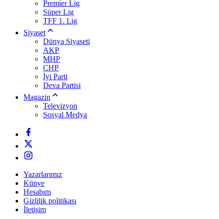
Premier Lig
Süper Lig
TFF 1. Lig
Siyaset
Dünya Siyaseti
AKP
MHP
CHP
İyi Parti
Deva Partisi
Magazin
Televizyon
Sosyal Medya
Yazarlarımız
Künye
Hesabım
Gizlilik politikası
İletişim