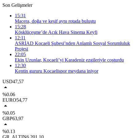
Son Gelişmeler
15:31
Macera, doğa ve keşif aynı rotada buluştu
15:28
Köşklüçeşme’de Açık Hava Sinema Keyfi
12:11
ASRİAD Kocaeli Şubesi’nden Anlamlı Sosyal Sorumluluk
Projesi
22:05
Ekin Uzunlar, Kocaeli’yi Karadeniz ezgileriyle coşturdu
12:30
Kentin gururu Kocaelispor meydana iniyor
USD
47,57
%0.06
EURO
54,77
%0.05
GBP
63,97
%0.13
GR. ALTIN
6.201,10