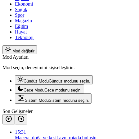
Ekonomi
Sağlık
Spor
Magazin
Eğitim
Hayat
Teknoloji
Mod değiştir
Mod Ayarları
Mod seçin, deneyimini kişiselleştirin.
Gündüz Modu
Gündüz modunu seçin.
Gece Modu
Gece modunu seçin.
Sistem Modu
Sistem modunu seçin.
Son Gelişmeler
15:31
Macera, doğa ve keşif aynı rotada buluştu