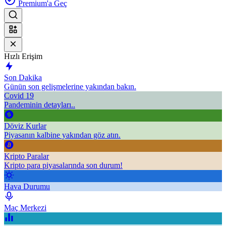
Premium'a Geç
Hızlı Erişim
Son Dakika
Günün son gelişmelerine yakından bakın.
Covid 19
Pandeminin detayları..
Döviz Kurlar
Piyasanın kalbine yakından göz atın.
Kripto Paralar
Kripto para piyasalarında son durum!
Hava Durumu
Maç Merkezi