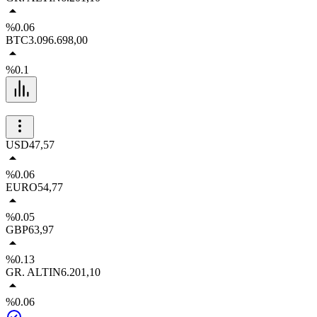
%0.06
BTC
3.096.698,00
%0.1
USD
47,57
%0.06
EURO
54,77
%0.05
GBP
63,97
%0.13
GR. ALTIN
6.201,10
%0.06