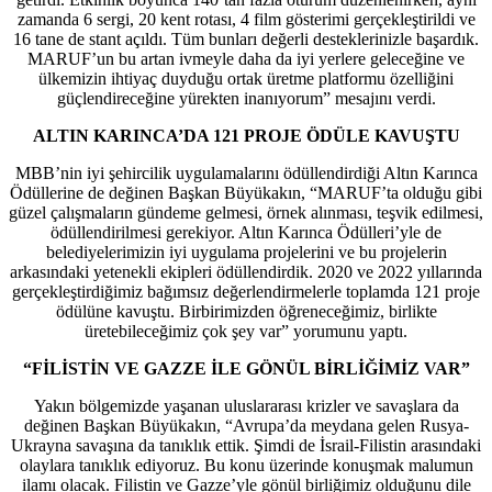
zamanda 6 sergi, 20 kent rotası, 4 film gösterimi gerçekleştirildi ve
16 tane de stant açıldı. Tüm bunları değerli desteklerinizle başardık.
MARUF’un bu artan ivmeyle daha da iyi yerlere geleceğine ve
ülkemizin ihtiyaç duyduğu ortak üretme platformu özelliğini
güçlendireceğine yürekten inanıyorum” mesajını verdi.
ALTIN KARINCA’DA 121 PROJE ÖDÜLE KAVUŞTU
MBB’nin iyi şehircilik uygulamalarını ödüllendirdiği Altın Karınca
Ödüllerine de değinen Başkan Büyükakın, “MARUF’ta olduğu gibi
güzel çalışmaların gündeme gelmesi, örnek alınması, teşvik edilmesi,
ödüllendirilmesi gerekiyor. Altın Karınca Ödülleri’yle de
belediyelerimizin iyi uygulama projelerini ve bu projelerin
arkasındaki yetenekli ekipleri ödüllendirdik. 2020 ve 2022 yıllarında
gerçekleştirdiğimiz bağımsız değerlendirmelerle toplamda 121 proje
ödülüne kavuştu. Birbirimizden öğreneceğimiz, birlikte
üretebileceğimiz çok şey var” yorumunu yaptı.
“FİLİSTİN VE GAZZE İLE GÖNÜL BİRLİĞİMİZ VAR”
Yakın bölgemizde yaşanan uluslararası krizler ve savaşlara da
değinen Başkan Büyükakın, “Avrupa’da meydana gelen Rusya-
Ukrayna savaşına da tanıklık ettik. Şimdi de İsrail-Filistin arasındaki
olaylara tanıklık ediyoruz. Bu konu üzerinde konuşmak malumun
ilamı olacak. Filistin ve Gazze’yle gönül birliğimiz olduğunu dile