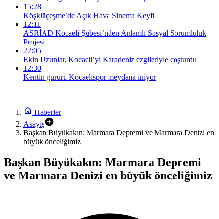
15:28
Köşklüçeşme’de Açık Hava Sinema Keyfi
12:11
ASRİAD Kocaeli Şubesi’nden Anlamlı Sosyal Sorumluluk
Projesi
22:05
Ekin Uzunlar, Kocaeli’yi Karadeniz ezgileriyle coşturdu
12:30
Kentin gururu Kocaelispor meydana iniyor
Haberler
Asayiş
Başkan Büyükakın: Marmara Depremi ve Marmara Denizi en
büyük önceliğimiz
Başkan Büyükakın: Marmara Depremi
ve Marmara Denizi en büyük önceliğimiz