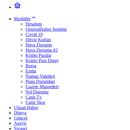
Modüller
Hesabım
OnursalHaber Insights
Covid 19
Döviz Kurları
Hava Durumu
Hava Durumu #2
Kripto Paralar
Kripto Para Detay
Borsa
Emtia
Namaz Vakitleri
Puan Durumları
Gazete Manşetleri
Yol Durumu
Canlı Tv
Canlı Skor
Ulusal Haber
Dünya
Güncel
Asayiş
Siyaset