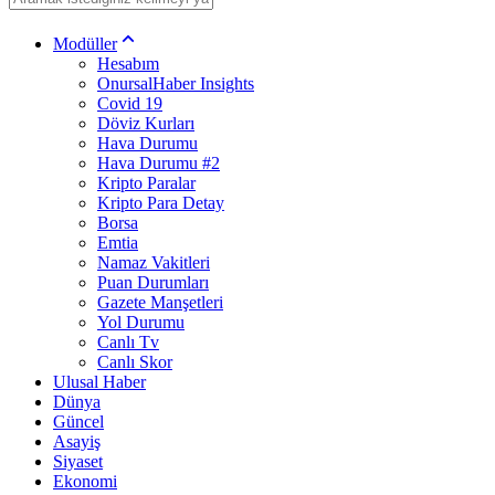
Modüller
Hesabım
OnursalHaber Insights
Covid 19
Döviz Kurları
Hava Durumu
Hava Durumu #2
Kripto Paralar
Kripto Para Detay
Borsa
Emtia
Namaz Vakitleri
Puan Durumları
Gazete Manşetleri
Yol Durumu
Canlı Tv
Canlı Skor
Ulusal Haber
Dünya
Güncel
Asayiş
Siyaset
Ekonomi