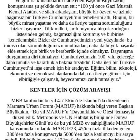
ve gururla kutladıklarını ifade eden Başkan Büyükakın,
konuşmasına şu şekilde devam etti; “100 yıl önce Gazi Mustafa
Kemal Atatürk ve silah arkadaşları, büyük bir özveri ve azimle
bağımsız bir Türkiye Cumhuriyeti’nin temellerini attı. Bugün, bu
büyük mirası yaşatma ve daha da ileriye taşıma sorumluluğunu
bizler taşıyoruz. Türk milleti, tarih boyunca birçok zorluğun
üstesinden gelmiş, bağımsızlığını korumuş ve birbirine
kenetlenmiştir. Bizler de Cumhuriyetimizin yeni yüzyılında, bu
mirasa olan sorumluluğumuzu unutmadan, daha da büyük başarılar
elde etmek için birlik ve beraberlik içinde olmalıyız. Dayanışma
duygumuzu diri tutmalıyız. Cumhuriyetimizin 100. yılı, geleceğe
daha umutla ve kararlılıkla bakma fırsatıdır. Daha ileri bir Türkiye
Cumhuriyeti’ni inşa etmek için bir aradayız. Eğitim, bilim, teknoloji,
ekonomi ve demokrasi alanlarında daha da ileriye gitmek için
elbirliğiyle çalışmalı, heyecanımızı canlı tutmalıyız.”
KENTLER İÇİN ÇÖZÜM ARAYIŞI
MBB tarafından bu yıl 4-7 Ekim’de İstanbul’da düzenlenen
Marmara Urban Forum (MARUF) hakkında bilgi veren Başkan
Büyükakın, “Bu yıl MARUF’u ‘Dayanıklılık ve Ötesi’ temasıyla
düzenledik. Metropolis ve UN-Habitat iş birliğinde Dünya
Büyükşehirler Günü’nü de bu yıl MBB ev sahipliğinde MARUF
kapsamında kutladık. MARUF23, 45’ten fazla ülkeden gelen
380’den fazla konuşmacıyla 5000’den fazla katılımcıyı bir araya
getirdi. Etkinlik boyunca 140’tan fazla oturum düzenlenirken, aynı