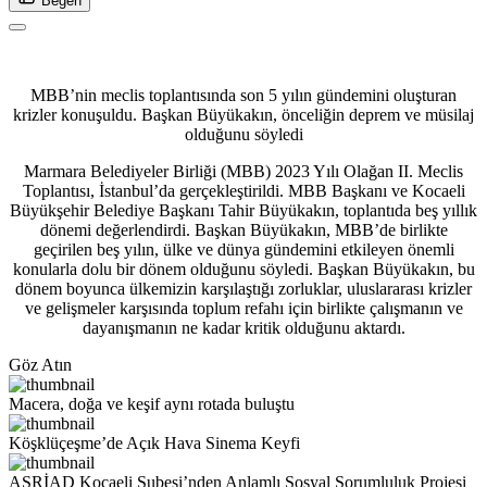
Beğen
MBB’nin meclis toplantısında son 5 yılın gündemini oluşturan
krizler konuşuldu. Başkan Büyükakın, önceliğin deprem ve müsilaj
olduğunu söyledi
Marmara Belediyeler Birliği (MBB) 2023 Yılı Olağan II. Meclis
Toplantısı, İstanbul’da gerçekleştirildi. MBB Başkanı ve Kocaeli
Büyükşehir Belediye Başkanı Tahir Büyükakın, toplantıda beş yıllık
dönemi değerlendirdi. Başkan Büyükakın, MBB’de birlikte
geçirilen beş yılın, ülke ve dünya gündemini etkileyen önemli
konularla dolu bir dönem olduğunu söyledi. Başkan Büyükakın, bu
dönem boyunca ülkemizin karşılaştığı zorluklar, uluslararası krizler
ve gelişmeler karşısında toplum refahı için birlikte çalışmanın ve
dayanışmanın ne kadar kritik olduğunu aktardı.
Göz Atın
Macera, doğa ve keşif aynı rotada buluştu
Köşklüçeşme’de Açık Hava Sinema Keyfi
ASRİAD Kocaeli Şubesi’nden Anlamlı Sosyal Sorumluluk Projesi