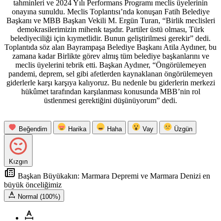
tahminleri ve 2024 Yılı Performans Programı meclis üyelerinin
onayına sunuldu. Meclis Toplantısı’nda konuşan Fatih Belediye
Başkanı ve MBB Başkan Vekili M. Ergün Turan, “Birlik meclisleri
demokrasilerimizin mihenk taşıdır. Partiler üstü olması, Türk
belediyeciliği için kıymetlidir. Bunun geliştirilmesi gerekir” dedi.
Toplantıda söz alan Bayrampaşa Belediye Başkanı Atila Aydıner, bu
zamana kadar Birlikte görev almış tüm belediye başkanlarını ve
meclis üyelerini tebrik etti. Başkan Aydıner, “Öngörülemeyen
pandemi, deprem, sel gibi afetlerden kaynaklanan öngörülemeyen
giderlerle karşı karşıya kalıyoruz. Bu nedenle bu giderlerin merkezi
hükûmet tarafından karşılanması konusunda MBB’nin rol
üstlenmesi gerektiğini düşünüyorum” dedi.
Beğendim
Harika
Haha
Vay
Üzgün
Kızgın
Başkan Büyükakın: Marmara Depremi ve Marmara Denizi en
büyük önceliğimiz
Normal (100%)