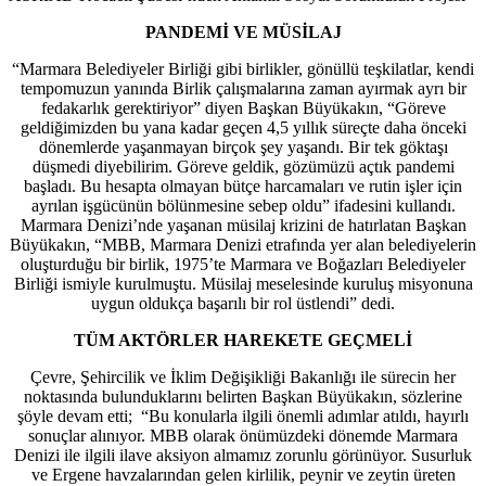
PANDEMİ VE MÜSİLAJ
“Marmara Belediyeler Birliği gibi birlikler, gönüllü teşkilatlar, kendi
tempomuzun yanında Birlik çalışmalarına zaman ayırmak ayrı bir
fedakarlık gerektiriyor” diyen Başkan Büyükakın, “Göreve
geldiğimizden bu yana kadar geçen 4,5 yıllık süreçte daha önceki
dönemlerde yaşanmayan birçok şey yaşandı. Bir tek göktaşı
düşmedi diyebilirim. Göreve geldik, gözümüzü açtık pandemi
başladı. Bu hesapta olmayan bütçe harcamaları ve rutin işler için
ayrılan işgücünün bölünmesine sebep oldu” ifadesini kullandı.
Marmara Denizi’nde yaşanan müsilaj krizini de hatırlatan Başkan
Büyükakın, “MBB, Marmara Denizi etrafında yer alan belediyelerin
oluşturduğu bir birlik, 1975’te Marmara ve Boğazları Belediyeler
Birliği ismiyle kurulmuştu. Müsilaj meselesinde kuruluş misyonuna
uygun oldukça başarılı bir rol üstlendi” dedi.
TÜM AKTÖRLER HAREKETE GEÇMELİ
Çevre, Şehircilik ve İklim Değişikliği Bakanlığı ile sürecin her
noktasında bulunduklarını belirten Başkan Büyükakın, sözlerine
şöyle devam etti; “Bu konularla ilgili önemli adımlar atıldı, hayırlı
sonuçlar alınıyor. MBB olarak önümüzdeki dönemde Marmara
Denizi ile ilgili ilave aksiyon almamız zorunlu görünüyor. Susurluk
ve Ergene havzalarından gelen kirlilik, peynir ve zeytin üreten