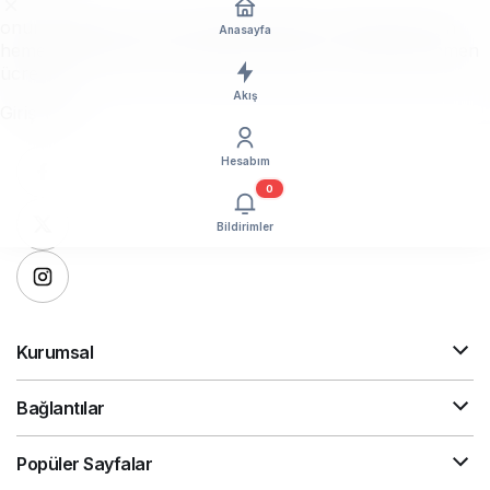
onursalhaber.com.tr ayrıcalıklarından yararlanmak için
Anasayfa
hemen giriş yapın veya hesap oluşturun, üstelik tamamen
ücretsiz!
Akış
Giriş Yap
Hesabım
0
Bildirimler
Kurumsal
Bağlantılar
Popüler Sayfalar