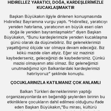
HIDIRELLEZ YARATICI, DOĞA, KARDEŞLERİMİZLE
KUCAKLAŞMAKTIR
Başkan Büyükakın ilgiyle dinlenen konuşmasında
Hıdırellez Bayramına vurgu yaptı. “Hıdırellez, yaratıcıyı
yeniden hatırlama, yaratıcının en büyük eseri olan
doğa ile yeniden bayramlaşmaktır” diyen Başkan
Büyükakın, “Bunu kardeşlerimizle yeniden kucaklaşma
günü olarak da düşünebiliriz. Biz geleneklerimizi
yaşattığımız ölçüde var olmaya devam edeceğiz. Biz
kökü mazide olan atiyiz. Eğer siz mazinizi
kaybederseniz, geleceğinizi de kaybedersiniz. Çünkü
mazisi olmayanın atisi olmaz. Biz geleneğimizi
unutmadığımız için Balkanlardaki kardeşlerimizi
hatırlıyoruz” şeklinde konuştu.
ÇOCUKLARINIZLA KATILMANIZ ÇOK ANLAMLI
Balkan Türkleri derneklerininin yaptığı
organizasyonlarda en beğendiği şeylerden birinin bu
etkinliklere çocukların dahil edilmesi olduğunu ifade
eden Başkan Büyükakın,”Bu mirası, kültürü