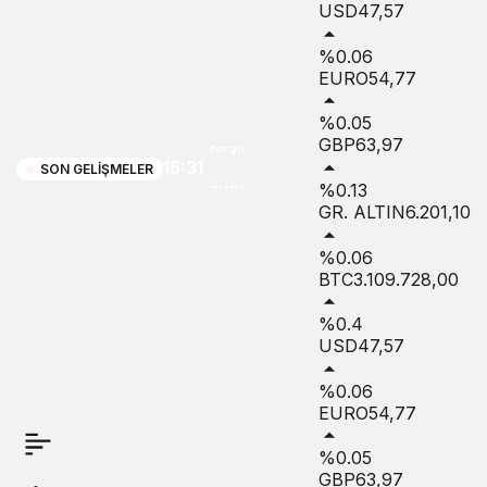
USD
47,57
%0.06
Macera,
EURO
54,77
doğa ve
%0.05
GBP
63,97
keşif
15:31
SON GELIŞMELER
aynı
%0.13
GR. ALTIN
6.201,10
rotada
%0.06
buluştu
BTC
3.109.728,00
%0.4
USD
47,57
%0.06
EURO
54,77
%0.05
GBP
63,97