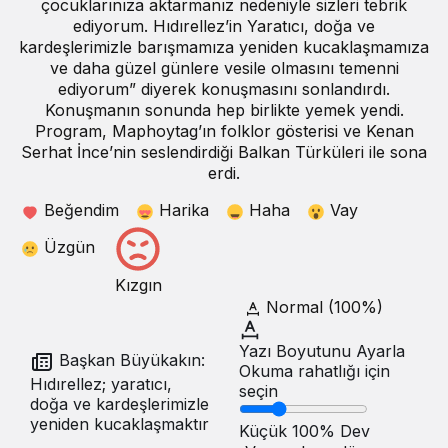
çocuklarınıza aktarmanız nedeniyle sizleri tebrik
ediyorum. Hıdırellez’in Yaratıcı, doğa ve
kardeşlerimizle barışmamıza yeniden kucaklaşmamıza
ve daha güzel günlere vesile olmasını temenni
ediyorum” diyerek konuşmasını sonlandırdı.
Konuşmanın sonunda hep birlikte yemek yendi.
Program, Maphoytag’ın folklor gösterisi ve Kenan
Serhat İnce’nin seslendirdiği Balkan Türküleri ile sona
erdi.
Beğendim
Harika
Haha
Vay
Üzgün
Kızgın
Normal (100%)
Yazı Boyutunu Ayarla
Başkan Büyükakın:
Okuma rahatlığı için
Hıdırellez; yaratıcı,
seçin
doğa ve kardeşlerimizle
yeniden kucaklaşmaktır
Küçük
100%
Dev