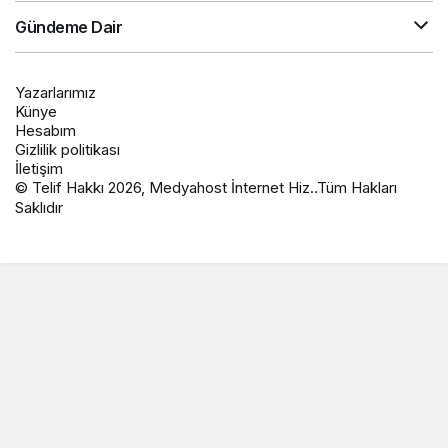
Gündeme Dair
Yazarlarımız
Künye
Hesabım
Gizlilik politikası
İletişim
© Telif Hakkı 2026, Medyahost İnternet Hiz..Tüm Hakları
Saklıdır
casino
canlı
ev
siteleri
casino
yapımı
casino
siteleri
salça
siteleri
en
çeşitleri
2023
iyi
lordcasino
casino
casinositeleri.site
siteleri
vdcasino
vdcasino
giriş
vdcasino