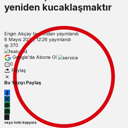
yeniden kucaklaşmaktır
Engin Akçay
tarafından yayınlandı
8 Mayıs 2023, 12:26
yayınlandı
370
Google'da Abone Ol
0
Paylaş
Bu Yazıyı Paylaş
veya linki kopyala