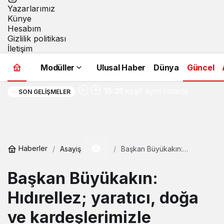
Yazarlarımız
Künye
Hesabım
Gizlilik politikası
İletişim
Modüller
Ulusal Haber
Dünya
Güncel
Macera, doğa ve
15:31
keşif aynı rotada
SON GELIŞMELER
buluştu
Haberler
Asayiş
Başkan Büyükakın:
Hıdırellez; yaratıcı, doğa ve
kardeşlerimizle yeniden
Başkan Büyükakın:
kucaklaşmaktır
Hıdırellez; yaratıcı, doğa
ve kardeşlerimizle