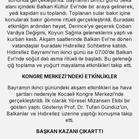
sonunda gerçekleştirildi. Bayramın birinci günü Seka
alanı içindeki Balkan Kültür Evi’nde bir araya gelinerek,
yedi kapıdan su toplandı. Toplanan sular bakır içine
konularak bakır gömme ritüeli gerçekleştirildi. Buradaki
etkinliğin ardından heyet, Derince’ye geçerek Çoban
Vardiya Değişimi, Koyun Sağma geleneklerini yaptı ve
kurban kesti. Akşam saatlerinde Balkan Evi’ne dönen
vatandaşlar buradaki Hıdırellez Sohbetine katıldı.
Hıdırellez Bayramı’nın ikinci günü ise 07.00’de Balkan
Evi’nde söğüt dalı asma ritüeli ile başladı. Bu geleneği
çiğ toplama ve yoğurt mayalama etkinlikleri takip etti.
KONGRE MERKEZİ’NDEKİ ETKİNLİKLER
Bayramın ikinci günündeki akşam etkinlikleri ise hava
şartları nedeniyle Kocaeli Kongre Merkezi’nde
gerçekleştirildi. İlk olarak Yöresel Mizansen Ekibi bir
gösteri yaptı. Gösteriyi Prof. Dr. Tufan Gündüz’ün,
Balkanlar ve Hıdırellez üzerine yaptığı konuşma takip
etti.
BAŞKAN KAZANI ÇIKARTTI