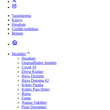
Yazarlarımız
Künye
Hesabım
Gizlilik politikası
İletişim
Modüller
Hesabım
OnursalHaber Insights
Covid 19
Döviz Kurları
Hava Durumu
Hava Durumu #2
Kripto Paralar
Kripto Para Detay
Borsa
Emtia
Namaz Vakitleri
Puan Durumları