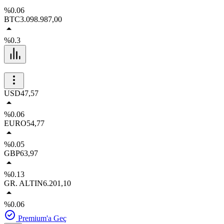
%0.06
BTC
3.098.987,00
%0.3
USD
47,57
%0.06
EURO
54,77
%0.05
GBP
63,97
%0.13
GR. ALTIN
6.201,10
%0.06
Premium'a Geç