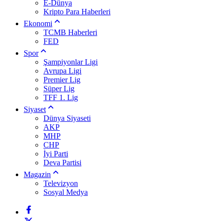
E-Dünya
Kripto Para Haberleri
Ekonomi
TCMB Haberleri
FED
Spor
Şampiyonlar Ligi
Avrupa Ligi
Premier Lig
Süper Lig
TFF 1. Lig
Siyaset
Dünya Siyaseti
AKP
MHP
CHP
İyi Parti
Deva Partisi
Magazin
Televizyon
Sosyal Medya