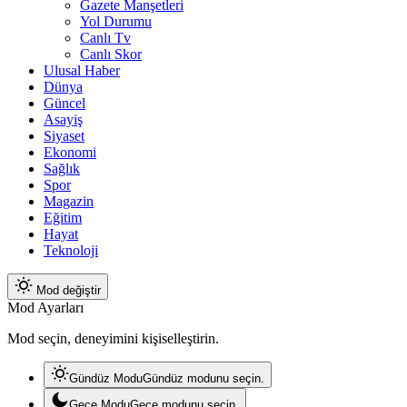
Gazete Manşetleri
Yol Durumu
Canlı Tv
Canlı Skor
Ulusal Haber
Dünya
Güncel
Asayiş
Siyaset
Ekonomi
Sağlık
Spor
Magazin
Eğitim
Hayat
Teknoloji
Mod değiştir
Mod Ayarları
Mod seçin, deneyimini kişiselleştirin.
Gündüz Modu
Gündüz modunu seçin.
Gece Modu
Gece modunu seçin.