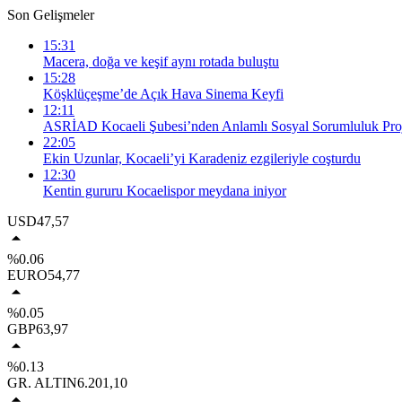
Son Gelişmeler
15:31
Macera, doğa ve keşif aynı rotada buluştu
15:28
Köşklüçeşme’de Açık Hava Sinema Keyfi
12:11
ASRİAD Kocaeli Şubesi’nden Anlamlı Sosyal Sorumluluk Proj
22:05
Ekin Uzunlar, Kocaeli’yi Karadeniz ezgileriyle coşturdu
12:30
Kentin gururu Kocaelispor meydana iniyor
USD
47,57
%0.06
EURO
54,77
%0.05
GBP
63,97
%0.13
GR. ALTIN
6.201,10