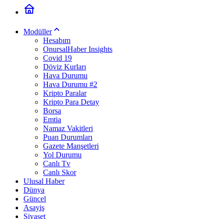
Modüller
Hesabım
OnursalHaber Insights
Covid 19
Döviz Kurları
Hava Durumu
Hava Durumu #2
Kripto Paralar
Kripto Para Detay
Borsa
Emtia
Namaz Vakitleri
Puan Durumları
Gazete Manşetleri
Yol Durumu
Canlı Tv
Canlı Skor
Ulusal Haber
Dünya
Güncel
Asayiş
Siyaset