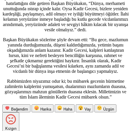
hatırlattığını dile getiren Başkan Büyükakın, “Dünya, merhameti
unuttuğunda ıstırap içinde kalır. Oysa Kadir Gecesi, bizlere yeniden
kardeşliği, paylaşmayı, adil olmayı ve iyiliği büyütmeyi öğütler. İlahi
kelamın yeryüzüne inmeye başladığı bu kutlu gecede vicdanlarımızı
arındırmalı, yeryüzünde adaleti ve sevgiyi hâkim kılacak bir uyanışa
vesile olmalıyız.” dedi.
Başkan Büyükakın sözlerine şöyle devam etti: “Bu gece, mazlumun
yanında durduğumuzda, düşeni kaldırdığımızda, yetimin başını
okşadığımızda anlam kazanır. Kadir Gecesi, kalpleri katılaştıran
hırsın, kini ve nefreti besleyen bencilliğin karşısına, rahmet ve
şefkatle çıkmamız gerektiğini haykırır. İnsanlık olarak, Kadir
Gecesi’ni bir bağışlanma vesilesi kılarken, aynı zamanda adil ve
vicdanlı bir dünya inşa etmenin de başlangıcı yapmalıyız.
Rabbimizden niyazımız odur ki; bu mübarek gecenin hürmetine
zalimlerin kalplerini yumuşatsın, dualarımızı mazlumların duasına,
gözyaşlarımızı mahzun gönüllerin duasına eklesin. Milletimizin ve
tüm İslam âleminin Kadir Gecesi mübarek olsun.”
Beğendim
Harika
Haha
Vay
Üzgün
Kızgın