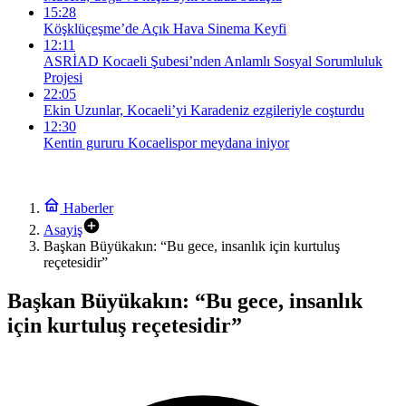
15:28
Köşklüçeşme’de Açık Hava Sinema Keyfi
12:11
ASRİAD Kocaeli Şubesi’nden Anlamlı Sosyal Sorumluluk
Projesi
22:05
Ekin Uzunlar, Kocaeli’yi Karadeniz ezgileriyle coşturdu
12:30
Kentin gururu Kocaelispor meydana iniyor
Haberler
Asayiş
Başkan Büyükakın: “Bu gece, insanlık için kurtuluş
reçetesidir”
Başkan Büyükakın: “Bu gece, insanlık
için kurtuluş reçetesidir”