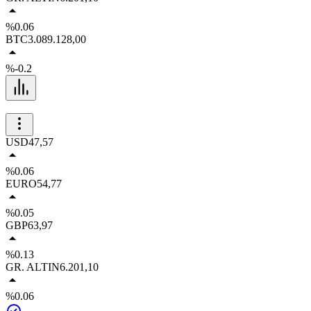
%0.06
BTC
3.089.128,00
%-0.2
USD
47,57
%0.06
EURO
54,77
%0.05
GBP
63,97
%0.13
GR. ALTIN
6.201,10
%0.06