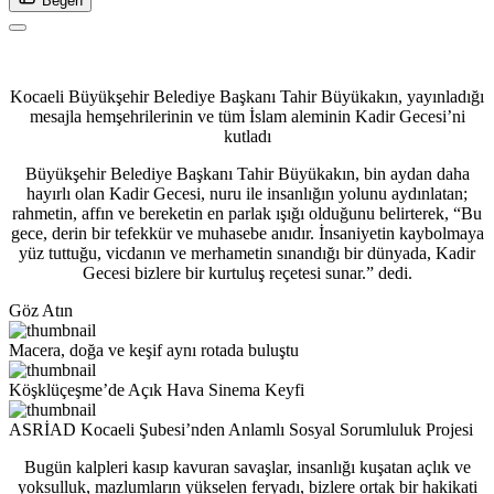
Beğen
Kocaeli Büyükşehir Belediye Başkanı Tahir Büyükakın, yayınladığı
mesajla hemşehrilerinin ve tüm İslam aleminin Kadir Gecesi’ni
kutladı
Büyükşehir Belediye Başkanı Tahir Büyükakın, bin aydan daha
hayırlı olan Kadir Gecesi, nuru ile insanlığın yolunu aydınlatan;
rahmetin, affın ve bereketin en parlak ışığı olduğunu belirterek, “Bu
gece, derin bir tefekkür ve muhasebe anıdır. İnsaniyetin kaybolmaya
yüz tuttuğu, vicdanın ve merhametin sınandığı bir dünyada, Kadir
Gecesi bizlere bir kurtuluş reçetesi sunar.” dedi.
Göz Atın
Macera, doğa ve keşif aynı rotada buluştu
Köşklüçeşme’de Açık Hava Sinema Keyfi
ASRİAD Kocaeli Şubesi’nden Anlamlı Sosyal Sorumluluk Projesi
Bugün kalpleri kasıp kavuran savaşlar, insanlığı kuşatan açlık ve
yoksulluk, mazlumların yükselen feryadı, bizlere ortak bir hakikati