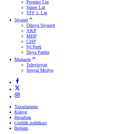
Premier Lig
Süper Lig
TFF 1. Lig
Siyaset
Dünya Siyaseti
AKP
MHP
CHP
İyi Parti
Deva Partisi
Magazin
Televizyon
Sosyal Medya
Yazarlarımız
Künye
Hesabım
Gizlilik politikası
İletişim