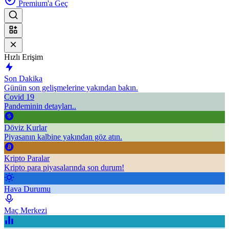
Premium'a Geç
Hızlı Erişim
Son Dakika
Günün son gelişmelerine yakından bakın.
Covid 19
Pandeminin detayları..
Döviz Kurlar
Piyasanın kalbine yakından göz atın.
Kripto Paralar
Kripto para piyasalarında son durum!
Hava Durumu
Maç Merkezi