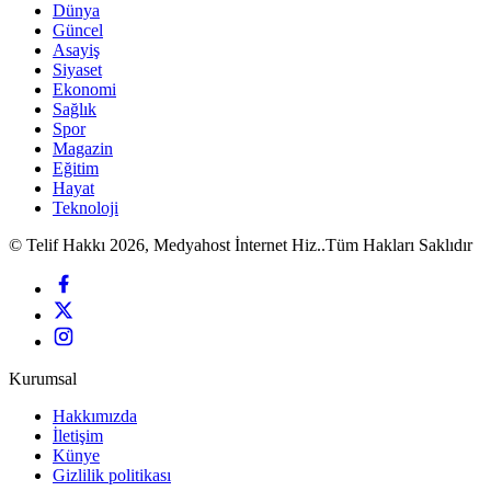
Dünya
Güncel
Asayiş
Siyaset
Ekonomi
Sağlık
Spor
Magazin
Eğitim
Hayat
Teknoloji
© Telif Hakkı 2026, Medyahost İnternet Hiz..Tüm Hakları Saklıdır
Kurumsal
Hakkımızda
İletişim
Künye
Gizlilik politikası