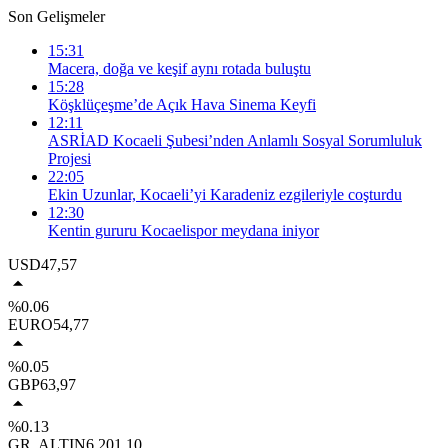
Son Gelişmeler
15:31
Macera, doğa ve keşif aynı rotada buluştu
15:28
Köşklüçeşme’de Açık Hava Sinema Keyfi
12:11
ASRİAD Kocaeli Şubesi’nden Anlamlı Sosyal Sorumluluk
Projesi
22:05
Ekin Uzunlar, Kocaeli’yi Karadeniz ezgileriyle coşturdu
12:30
Kentin gururu Kocaelispor meydana iniyor
USD
47,57
%0.06
EURO
54,77
%0.05
GBP
63,97
%0.13
GR. ALTIN
6.201,10