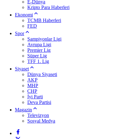
E-Dünya
Kripto Para Haberleri
Ekonomi
TCMB Haberleri
FED
Spor
Şampiyonlar Ligi
Avrupa Ligi
Premier Lig
Süper Lig
TFF 1. Lig
Siyaset
Dünya Siyaseti
AKP
MHP
CHP
İyi Parti
Deva Partisi
Magazin
Televizyon
Sosyal Medya