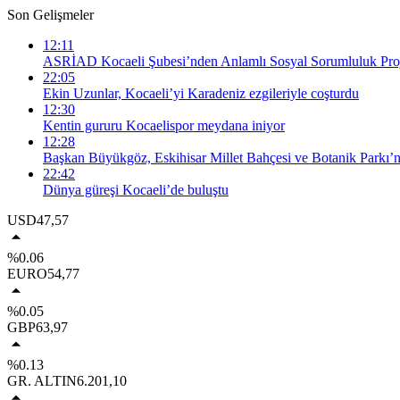
Son Gelişmeler
12:11
ASRİAD Kocaeli Şubesi’nden Anlamlı Sosyal Sorumluluk Proj
22:05
Ekin Uzunlar, Kocaeli’yi Karadeniz ezgileriyle coşturdu
12:30
Kentin gururu Kocaelispor meydana iniyor
12:28
Başkan Büyükgöz, Eskihisar Millet Bahçesi ve Botanik Parkı’n
22:42
Dünya güreşi Kocaeli’de buluştu
USD
47,57
%0.06
EURO
54,77
%0.05
GBP
63,97
%0.13
GR. ALTIN
6.201,10