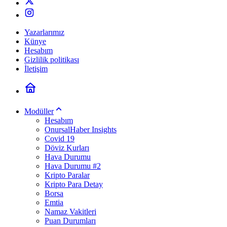
Yazarlarımız
Künye
Hesabım
Gizlilik politikası
İletişim
Modüller
Hesabım
OnursalHaber Insights
Covid 19
Döviz Kurları
Hava Durumu
Hava Durumu #2
Kripto Paralar
Kripto Para Detay
Borsa
Emtia
Namaz Vakitleri
Puan Durumları