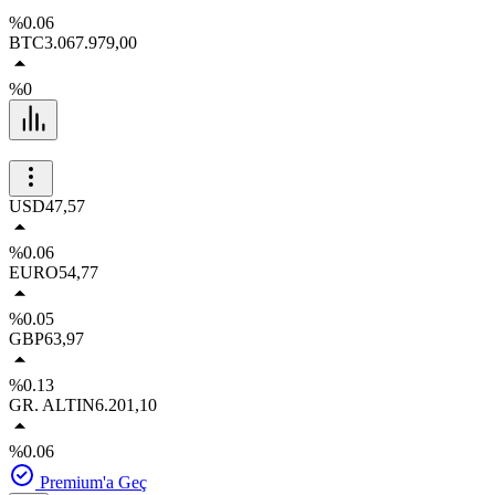
%0.06
BTC
3.067.979,00
%0
USD
47,57
%0.06
EURO
54,77
%0.05
GBP
63,97
%0.13
GR. ALTIN
6.201,10
%0.06
Premium'a Geç