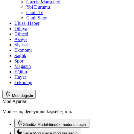
Gazete Manşetleri
Yol Durumu
Canlı Tv
Canlı Skor
Ulusal Haber
Dünya
Güncel
Asayiş
Siyaset
Ekonomi
Sağlık
Spor
Magazin
Eğitim
Hayat
Teknoloji
Mod değiştir
Mod Ayarları
Mod seçin, deneyimini kişiselleştirin.
Gündüz Modu
Gündüz modunu seçin.
Gece Modu
Gece modunu seçin.