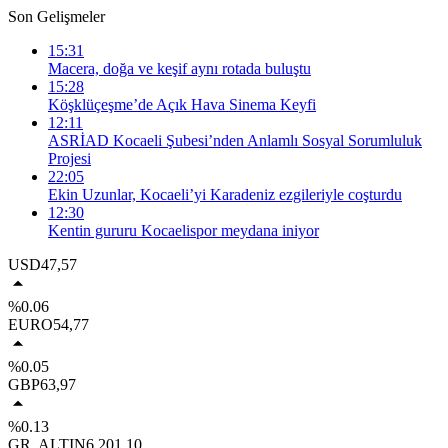
Son Gelişmeler
15:31
Macera, doğa ve keşif aynı rotada buluştu
15:28
Köşklüçeşme’de Açık Hava Sinema Keyfi
12:11
ASRİAD Kocaeli Şubesi’nden Anlamlı Sosyal Sorumluluk
Projesi
22:05
Ekin Uzunlar, Kocaeli’yi Karadeniz ezgileriyle coşturdu
12:30
Kentin gururu Kocaelispor meydana iniyor
USD
47,57
%0.06
EURO
54,77
%0.05
GBP
63,97
%0.13
GR. ALTIN
6.201,10