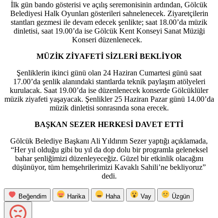
İlk gün bando gösterisi ve açılış seremonisinin ardından, Gölcük
Belediyesi Halk Oyunları gösterileri sahnelenecek. Ziyaretçilerin
stantları gezmesi ile devam edecek şenlikte; saat 18.00’da müzik
dinletisi, saat 19.00’da ise Gölcük Kent Konseyi Sanat Müziği
Konseri düzenlenecek.
MÜZİK ZİYAFETİ SİZLERİ BEKLİYOR
Şenliklerin ikinci günü olan 24 Haziran Cumartesi günü saat
17.00’da şenlik alanındaki stantlarda teknik paylaşım atölyeleri
kurulacak. Saat 19.00’da ise düzenlenecek konserde Gölcüklüler
müzik ziyafeti yaşayacak. Şenlikler 25 Haziran Pazar günü 14.00’da
müzik dinletisi sonrasında sona erecek.
BAŞKAN SEZER HERKESİ DAVET ETTİ
Gölcük Belediye Başkanı Ali Yıldırım Sezer yaptığı açıklamada,
“Her yıl olduğu gibi bu yıl da dop dolu bir programla geleneksel
bahar şenliğimizi düzenleyeceğiz. Güzel bir etkinlik olacağını
düşünüyor, tüm hemşehrilerimizi Kavaklı Sahili’ne bekliyoruz”
dedi.
Beğendim
Harika
Haha
Vay
Üzgün