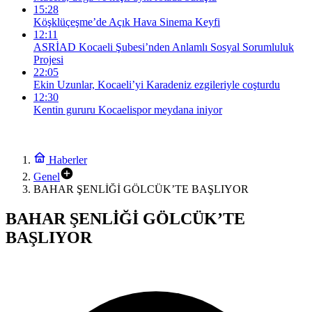
15:28
Köşklüçeşme’de Açık Hava Sinema Keyfi
12:11
ASRİAD Kocaeli Şubesi’nden Anlamlı Sosyal Sorumluluk
Projesi
22:05
Ekin Uzunlar, Kocaeli’yi Karadeniz ezgileriyle coşturdu
12:30
Kentin gururu Kocaelispor meydana iniyor
Haberler
Genel
BAHAR ŞENLİĞİ GÖLCÜK’TE BAŞLIYOR
BAHAR ŞENLİĞİ GÖLCÜK’TE
BAŞLIYOR