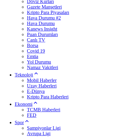
Döviz Kurları
Gazete Manşetleri
Kripto Para Piyasaları
Hava Durumu #2
Hava Durumu
Kanews Insight
Puan Durumları
Canlı TV
Borsa
Covid 19
Emtia
Yol Durumu
Namaz Vakitleri
Teknoloji
Mobil Haberler
Uzay Haberleri
E-Dünya
Kripto Para Haberleri
Ekonomi
TCMB Haberleri
FED
Spor
Şampiyonlar Ligi
Avrupa Ligi