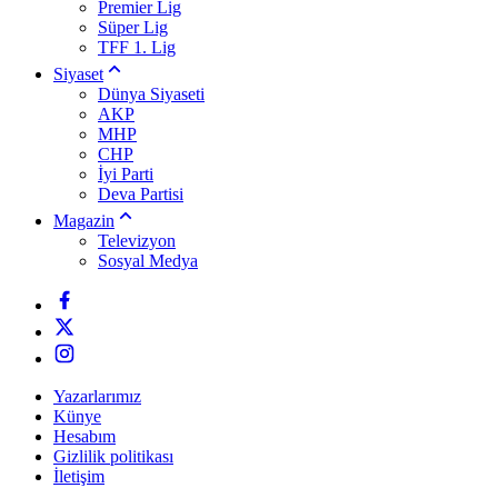
Premier Lig
Süper Lig
TFF 1. Lig
Siyaset
Dünya Siyaseti
AKP
MHP
CHP
İyi Parti
Deva Partisi
Magazin
Televizyon
Sosyal Medya
Yazarlarımız
Künye
Hesabım
Gizlilik politikası
İletişim