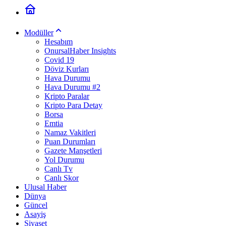
Modüller
Hesabım
OnursalHaber Insights
Covid 19
Döviz Kurları
Hava Durumu
Hava Durumu #2
Kripto Paralar
Kripto Para Detay
Borsa
Emtia
Namaz Vakitleri
Puan Durumları
Gazete Manşetleri
Yol Durumu
Canlı Tv
Canlı Skor
Ulusal Haber
Dünya
Güncel
Asayiş
Siyaset