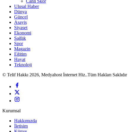
Canlı Skor
Ulusal Haber
Dünya
Güncel
Asayiş
Siyaset
Ekonomi
Sağlık
Spor
Magazin
Eğitim
Hayat
Teknoloji
© Telif Hakkı 2026, Medyahost İnternet Hiz..Tüm Hakları Saklıdır
Kurumsal
Hakkımızda
İletişim
Künye