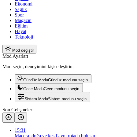
Ekonomi
Sağlık
Spor
Magazin
Eğitim
Hayat
Teknoloji
Mod değiştir
Mod Ayarları
Mod seçin, deneyimini kişiselleştirin.
Gündüz Modu
Gündüz modunu seçin.
Gece Modu
Gece modunu seçin.
Sistem Modu
Sistem modunu seçin.
Son Gelişmeler
15:31
Macera, doğa ve keşif aynı rotada buluştu