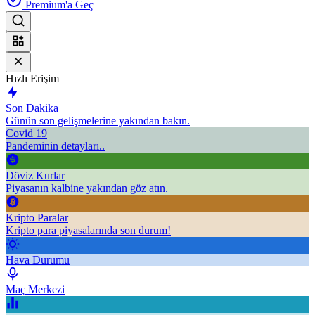
Premium'a Geç
Hızlı Erişim
Son Dakika
Günün son gelişmelerine yakından bakın.
Covid 19
Pandeminin detayları..
Döviz Kurlar
Piyasanın kalbine yakından göz atın.
Kripto Paralar
Kripto para piyasalarında son durum!
Hava Durumu
Maç Merkezi