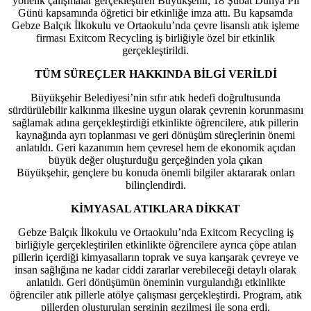
yönelik çalışmalar gerçekleştiren Büyükşehir, 18 Şubat Dünya Pil
Günü kapsamında öğretici bir etkinliğe imza attı. Bu kapsamda
Gebze Balçık İlkokulu ve Ortaokulu’nda çevre lisanslı atık işleme
firması Exitcom Recycling iş birliğiyle özel bir etkinlik
gerçekleştirildi.
TÜM SÜREÇLER HAKKINDA BİLGİ VERİLDİ
Büyükşehir Belediyesi’nin sıfır atık hedefi doğrultusunda
sürdürülebilir kalkınma ilkesine uygun olarak çevrenin korunmasını
sağlamak adına gerçekleştirdiği etkinlikte öğrencilere, atık pillerin
kaynağında ayrı toplanması ve geri dönüşüm süreçlerinin önemi
anlatıldı. Geri kazanımın hem çevresel hem de ekonomik açıdan
büyük değer oluşturduğu gerçeğinden yola çıkan
Büyükşehir, gençlere bu konuda önemli bilgiler aktararak onları
bilinçlendirdi.
KİMYASAL ATIKLARA DİKKAT
Gebze Balçık İlkokulu ve Ortaokulu’nda Exitcom Recycling iş
birliğiyle gerçekleştirilen etkinlikte öğrencilere ayrıca çöpe atılan
pillerin içerdiği kimyasalların toprak ve suya karışarak çevreye ve
insan sağlığına ne kadar ciddi zararlar verebileceği detaylı olarak
anlatıldı. Geri dönüşümün öneminin vurgulandığı etkinlikte
öğrenciler atık pillerle atölye çalışması gerçekleştirdi. Program, atık
pillerden oluşturulan serginin gezilmesi ile sona erdi.