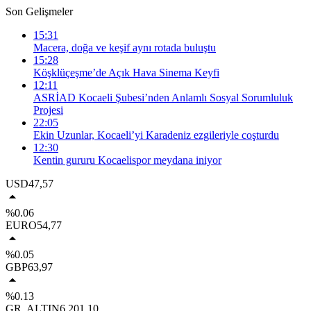
Son Gelişmeler
15:31
Macera, doğa ve keşif aynı rotada buluştu
15:28
Köşklüçeşme’de Açık Hava Sinema Keyfi
12:11
ASRİAD Kocaeli Şubesi’nden Anlamlı Sosyal Sorumluluk
Projesi
22:05
Ekin Uzunlar, Kocaeli’yi Karadeniz ezgileriyle coşturdu
12:30
Kentin gururu Kocaelispor meydana iniyor
USD
47,57
%0.06
EURO
54,77
%0.05
GBP
63,97
%0.13
GR. ALTIN
6.201,10