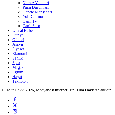
Namaz Vakitleri
Puan Durumları
Gazete Manşetleri
Yol Durumu
Canlı Tv
Canlı Skor
Ulusal Haber
Dünya
Güncel
Asayiş
Siyaset
Ekonomi
Sağlık
Spor
Magazin
Eğitim
Hayat
Teknoloji
© Telif Hakkı 2026, Medyahost İnternet Hiz..Tüm Hakları Saklıdır