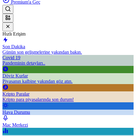
Premium'a Geç
Hızlı Erişim
Son Dakika
Günün son gelişmelerine yakından bakın.
Covid 19
Pandeminin detayları..
Döviz Kurlar
Piyasanın kalbine yakından göz atın.
Kripto Paralar
Kripto para piyasalarında son durum!
Hava Durumu
Maç Merkezi