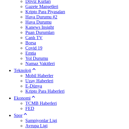
Döviz Kurları
Gazete Manşetleri
Kripto Para Piyasaları
Hava Durumu #2
Hava Durumu
Kanews Insight
Puan Durumları
Canlı TV
Borsa
Covid 19
Emtia
Yol Durumu
Namaz Vakitleri
Teknoloji
Mobil Haberler
Uzay Haberleri
E-Dünya
Kripto Para Haberleri
Ekonomi
TCMB Haberleri
FED
Spor
Şampiyonlar Ligi
Avrupa Ligi