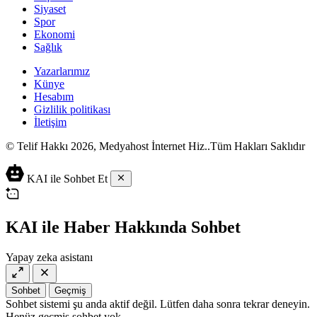
Siyaset
Spor
Ekonomi
Sağlık
Yazarlarımız
Künye
Hesabım
Gizlilik politikası
İletişim
© Telif Hakkı 2026, Medyahost İnternet Hiz..Tüm Hakları Saklıdır
casino
canlı
ev
KAI ile Sohbet Et
siteleri
casino
yapımı
casino
siteleri
salça
siteleri
en
çeşitleri
2023
iyi
KAI ile Haber Hakkında Sohbet
lordcasino
casino
casinositeleri.site
siteleri
Yapay zeka asistanı
vdcasino
vdcasino
giriş
Sohbet
Geçmiş
vdcasino
Sohbet sistemi şu anda aktif değil. Lütfen daha sonra tekrar deneyin.
resmi
Henüz geçmiş sohbet yok.