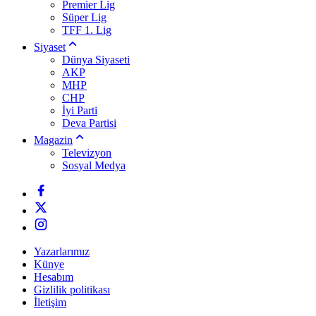
Premier Lig
Süper Lig
TFF 1. Lig
Siyaset
Dünya Siyaseti
AKP
MHP
CHP
İyi Parti
Deva Partisi
Magazin
Televizyon
Sosyal Medya
Yazarlarımız
Künye
Hesabım
Gizlilik politikası
İletişim