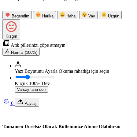
Beğendim
Harika
Haha
Vay
Üzgün
Kızgın
Atık pillerinizi çöpe atmayın
Normal (100%)
Yazı Boyutunu Ayarla
Okuma rahatlığı için seçin
Küçük
100%
Dev
Varsayılana dön
0
Paylaş
Tamamen Ücretsiz Olarak Bültenimize Abone Olabilirsin