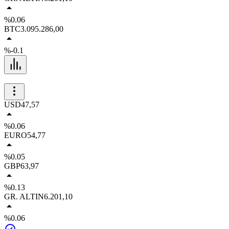
%0.06
BTC
3.095.286,00
%-0.1
USD
47,57
%0.06
EURO
54,77
%0.05
GBP
63,97
%0.13
GR. ALTIN
6.201,10
%0.06