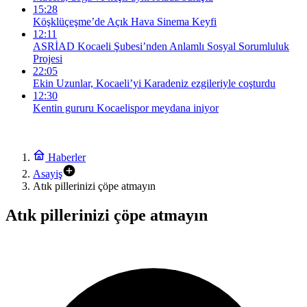
15:28
Köşklüçeşme’de Açık Hava Sinema Keyfi
12:11
ASRİAD Kocaeli Şubesi’nden Anlamlı Sosyal Sorumluluk
Projesi
22:05
Ekin Uzunlar, Kocaeli’yi Karadeniz ezgileriyle coşturdu
12:30
Kentin gururu Kocaelispor meydana iniyor
Haberler
Asayiş
Atık pillerinizi çöpe atmayın
Atık pillerinizi çöpe atmayın