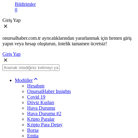
Bildirimler
0
Giriş Yap
onursalhaber.com.tr ayrıcalıklarından yararlanmak için hemen giriş
yapın veya hesap oluşturun, üstelik tamamen ücretsiz!
Giriş Yap
Modüller
Hesabım
OnursalHaber Insights
Covid 19
Döviz Kurları
Hava Durumu
Hava Durumu #2
Kripto Paralar
Kripto Para Detay
Borsa
Emtia