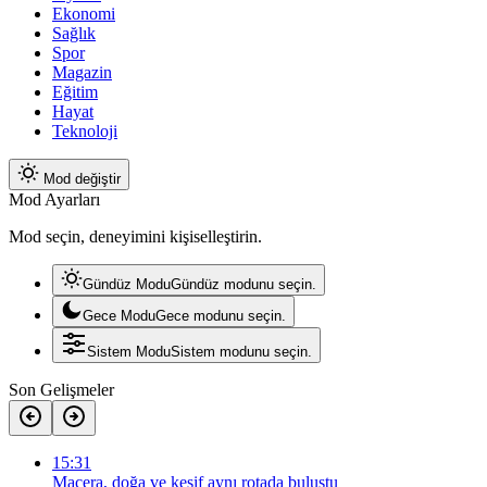
Ekonomi
Sağlık
Spor
Magazin
Eğitim
Hayat
Teknoloji
Mod değiştir
Mod Ayarları
Mod seçin, deneyimini kişiselleştirin.
Gündüz Modu
Gündüz modunu seçin.
Gece Modu
Gece modunu seçin.
Sistem Modu
Sistem modunu seçin.
Son Gelişmeler
15:31
Macera, doğa ve keşif aynı rotada buluştu