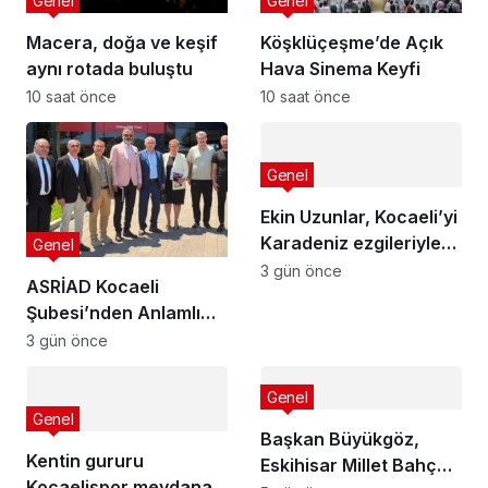
Genel
Genel
Macera, doğa ve keşif
Köşklüçeşme’de Açık
aynı rotada buluştu
Hava Sinema Keyfi
10 saat önce
10 saat önce
Genel
Ekin Uzunlar, Kocaeli’yi
Karadeniz ezgileriyle
Genel
coşturdu
3 gün önce
ASRİAD Kocaeli
Şubesi’nden Anlamlı
Sosyal Sorumluluk
3 gün önce
Projesi
Genel
Genel
Başkan Büyükgöz,
Kentin gururu
Eskihisar Millet Bahçesi
Kocaelispor meydana