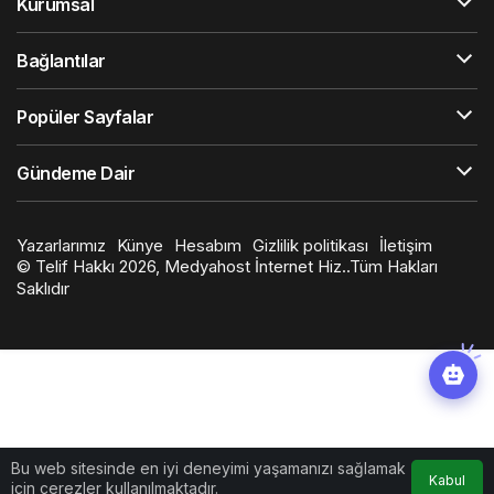
Kurumsal
Bağlantılar
Popüler Sayfalar
Gündeme Dair
Yazarlarımız
Künye
Hesabım
Gizlilik politikası
İletişim
© Telif Hakkı 2026, Medyahost İnternet Hiz..Tüm Hakları
Saklıdır
casino
canlı
ev
siteleri
casino
yapımı
casino
siteleri
salça
siteleri
en
çeşitleri
2023
iyi
lordcasino
casino
casinositeleri.site
siteleri
vdcasino
Bu web sitesinde en iyi deneyimi yaşamanızı sağlamak
vdcasino
Kabul
için çerezler kullanılmaktadır.