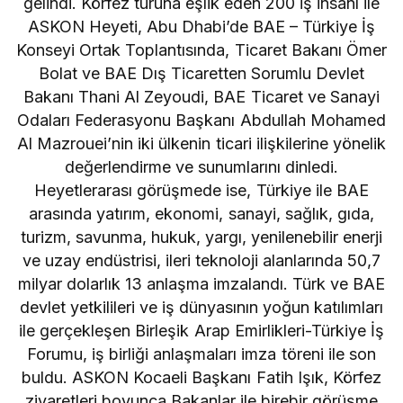
gelindi. Körfez turuna eşlik eden 200 iş insanı ile
ASKON Heyeti, Abu Dhabi’de BAE – Türkiye İş
Konseyi Ortak Toplantısında, Ticaret Bakanı Ömer
Bolat ve BAE Dış Ticaretten Sorumlu Devlet
Bakanı Thani Al Zeyoudi, BAE Ticaret ve Sanayi
Odaları Federasyonu Başkanı Abdullah Mohamed
Al Mazrouei’nin iki ülkenin ticari ilişkilerine yönelik
değerlendirme ve sunumlarını dinledi.
Heyetlerarası görüşmede ise, Türkiye ile BAE
arasında yatırım, ekonomi, sanayi, sağlık, gıda,
turizm, savunma, hukuk, yargı, yenilenebilir enerji
ve uzay endüstrisi, ileri teknoloji alanlarında 50,7
milyar dolarlık 13 anlaşma imzalandı. Türk ve BAE
devlet yetkilileri ve iş dünyasının yoğun katılımları
ile gerçekleşen Birleşik Arap Emirlikleri-Türkiye İş
Forumu, iş birliği anlaşmaları imza töreni ile son
buldu. ASKON Kocaeli Başkanı Fatih Işık, Körfez
ziyaretleri boyunca Bakanlar ile birebir görüşme