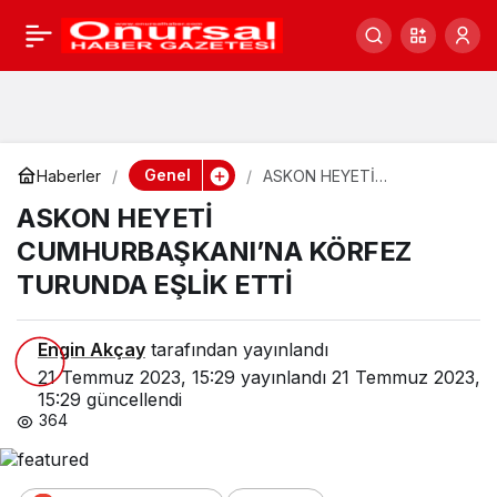
ASKON HEYETİ
0
CUMHURBAŞKANI’NA
KÖRFEZ TURUNDA EŞLİK
Genel
Haberler
ASKON HEYETİ
CUMHURBAŞKANI’NA
ASKON HEYETİ
ETTİ
KÖRFEZ TURUNDA EŞLİK
ETTİ
CUMHURBAŞKANI’NA KÖRFEZ
TURUNDA EŞLİK ETTİ
Engin Akçay
tarafından yayınlandı
21 Temmuz 2023, 15:29
yayınlandı
21 Temmuz 2023,
15:29
güncellendi
364