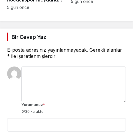
ve Botanik Parkı’nda
5 gün önce
iniyor
5 gün önce
Vatandaşlarla Bir
Araya Geldi
Bir Cevap Yaz
E-posta adresiniz yayınlanmayacak.
Gerekli alanlar
*
ile işaretlenmişlerdir
Yorumunuz
*
0
/30 karakter