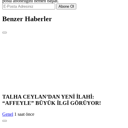
posta aboneliğini hemen başlat.
Abone Ol
Benzer Haberler
TALHA CEYLAN’DAN YENİ İLAHİ:
“AFFEYLE” BÜYÜK İLGİ GÖRÜYOR!
Genel
1 saat önce