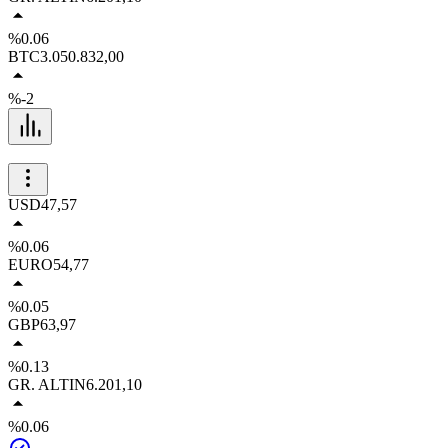
%0.06
BTC
3.050.832,00
%-2
USD
47,57
%0.06
EURO
54,77
%0.05
GBP
63,97
%0.13
GR. ALTIN
6.201,10
%0.06