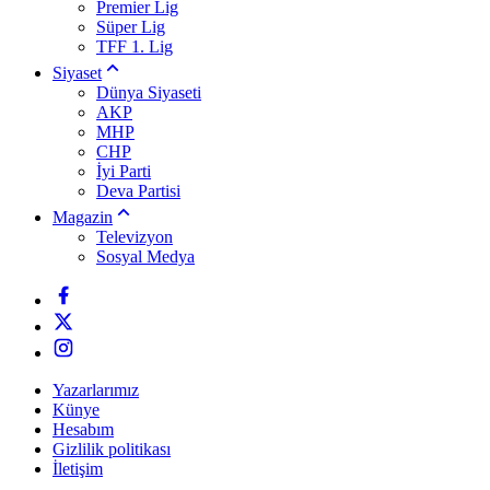
Premier Lig
Süper Lig
TFF 1. Lig
Siyaset
Dünya Siyaseti
AKP
MHP
CHP
İyi Parti
Deva Partisi
Magazin
Televizyon
Sosyal Medya
Yazarlarımız
Künye
Hesabım
Gizlilik politikası
İletişim