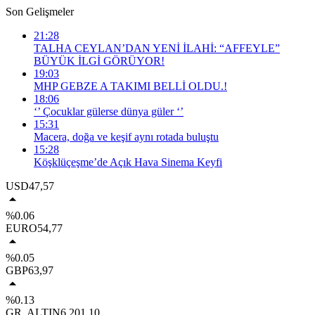
Son Gelişmeler
21:28
TALHA CEYLAN’DAN YENİ İLAHİ: “AFFEYLE”
BÜYÜK İLGİ GÖRÜYOR!
19:03
MHP GEBZE A TAKIMI BELLİ OLDU.!
18:06
‘’ Çocuklar gülerse dünya güler ‘’
15:31
Macera, doğa ve keşif aynı rotada buluştu
15:28
Köşklüçeşme’de Açık Hava Sinema Keyfi
USD
47,57
%0.06
EURO
54,77
%0.05
GBP
63,97
%0.13
GR. ALTIN
6.201,10