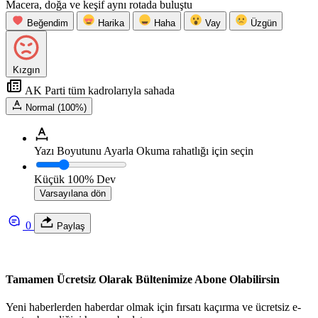
Macera, doğa ve keşif aynı rotada buluştu
Beğendim
Harika
Haha
Vay
Üzgün
Kızgın
AK Parti tüm kadrolarıyla sahada
Normal (100%)
Yazı Boyutunu Ayarla
Okuma rahatlığı için seçin
Küçük
100%
Dev
Varsayılana dön
0
Paylaş
Tamamen Ücretsiz Olarak Bültenimize Abone Olabilirsin
Yeni haberlerden haberdar olmak için fırsatı kaçırma ve ücretsiz e-