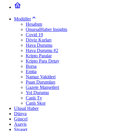
Modüller
Hesabım
OnursalHaber Insights
Covid 19
Döviz Kurları
Hava Durumu
Hava Durumu #2
Kripto Paralar
Kripto Para Detay
Borsa
Emtia
Namaz Vakitleri
Puan Durumları
Gazete Manşetleri
Yol Durumu
Canlı Tv
Canlı Skor
Ulusal Haber
Dünya
Güncel
Asayiş
Siyaset