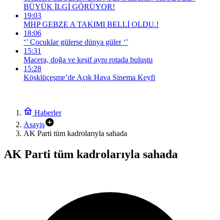
BÜYÜK İLGİ GÖRÜYOR!
19:03
MHP GEBZE A TAKIMI BELLİ OLDU.!
18:06
‘’ Çocuklar gülerse dünya güler ‘’
15:31
Macera, doğa ve keşif aynı rotada buluştu
15:28
Köşklüçeşme’de Açık Hava Sinema Keyfi
Haberler
Asayiş
AK Parti tüm kadrolarıyla sahada
AK Parti tüm kadrolarıyla sahada