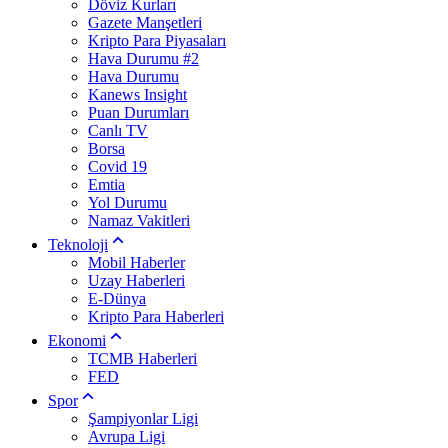
Döviz Kurları
Gazete Manşetleri
Kripto Para Piyasaları
Hava Durumu #2
Hava Durumu
Kanews Insight
Puan Durumları
Canlı TV
Borsa
Covid 19
Emtia
Yol Durumu
Namaz Vakitleri
Teknoloji
Mobil Haberler
Uzay Haberleri
E-Dünya
Kripto Para Haberleri
Ekonomi
TCMB Haberleri
FED
Spor
Şampiyonlar Ligi
Avrupa Ligi