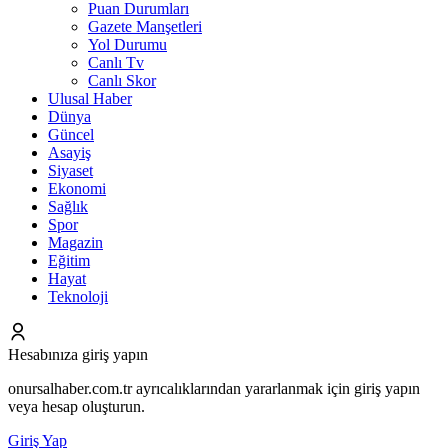
Puan Durumları
Gazete Manşetleri
Yol Durumu
Canlı Tv
Canlı Skor
Ulusal Haber
Dünya
Güncel
Asayiş
Siyaset
Ekonomi
Sağlık
Spor
Magazin
Eğitim
Hayat
Teknoloji
Hesabınıza giriş yapın
onursalhaber.com.tr ayrıcalıklarından yararlanmak için giriş yapın
veya hesap oluşturun.
Giriş Yap