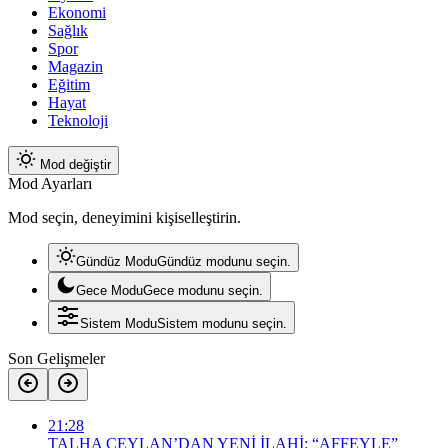
Ekonomi
Sağlık
Spor
Magazin
Eğitim
Hayat
Teknoloji
Mod değiştir
Mod Ayarları
Mod seçin, deneyimini kişiselleştirin.
Gündüz Modu
Gündüz modunu seçin.
Gece Modu
Gece modunu seçin.
Sistem Modu
Sistem modunu seçin.
Son Gelişmeler
21:28
TALHA CEYLAN’DAN YENİ İLAHİ: “AFFEYLE”