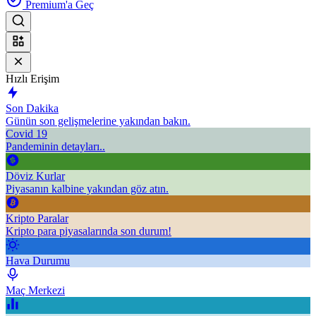
Premium'a Geç
Hızlı Erişim
Son Dakika
Günün son gelişmelerine yakından bakın.
Covid 19
Pandeminin detayları..
Döviz Kurlar
Piyasanın kalbine yakından göz atın.
Kripto Paralar
Kripto para piyasalarında son durum!
Hava Durumu
Maç Merkezi