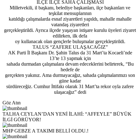
İLÇE İLÇE SAHA ÇALIŞMASI
Milletvekili, il başkanı, belediye başkanları, ilçe başkanları ve
teşkilat mensuplarının
katıldığı çalışmalarda esnaf ziyaretleri yapıldı, mahalle mahalle
vatandaş ziyaretleri
gerçekleştirildi. Ayrıca ilçede yaşayan istişare kurulu üyeleri ziyaret
edilirken, ilk defa
oy kullanacak olan gençlerle buluşmalar gerçekleştirildi.
TALUS “ZAFERE ULAŞACAĞIZ”
AK Parti İl Başkanı Dr. Şahin Talus da 31 Mart’ta Kocaeli’nde
13’te 13 yapmak için
sahada durmadan çalışmalara devam edeceklerini belirterek, “Bu
hedefe de
gerçekten yakınız. Ama durmayacağız, sahada çalışmalarımızı son
güne kadar
sürdüreceğiz. Cumhur İttifakı olarak 31 Mart’ta rekor oyla zafere
ulaşacağız” dedi
Göz Atın
TALHA CEYLAN’DAN YENİ İLAHİ: “AFFEYLE” BÜYÜK
İLGİ GÖRÜYOR!
MHP GEBZE A TAKIMI BELLİ OLDU.!