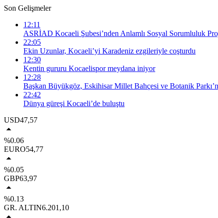
Son Gelişmeler
12:11
ASRİAD Kocaeli Şubesi’nden Anlamlı Sosyal Sorumluluk Proj
22:05
Ekin Uzunlar, Kocaeli’yi Karadeniz ezgileriyle coşturdu
12:30
Kentin gururu Kocaelispor meydana iniyor
12:28
Başkan Büyükgöz, Eskihisar Millet Bahçesi ve Botanik Parkı’n
22:42
Dünya güreşi Kocaeli’de buluştu
USD
47,57
%0.06
EURO
54,77
%0.05
GBP
63,97
%0.13
GR. ALTIN
6.201,10