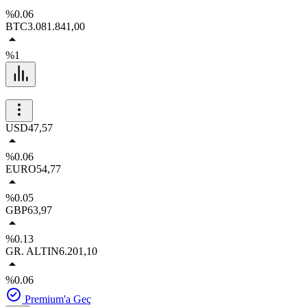
%0.06
BTC
3.081.841,00
%1
USD
47,57
%0.06
EURO
54,77
%0.05
GBP
63,97
%0.13
GR. ALTIN
6.201,10
%0.06
Premium'a Geç