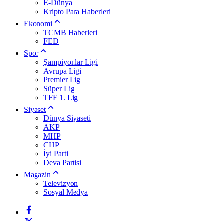
E-Dünya
Kripto Para Haberleri
Ekonomi
TCMB Haberleri
FED
Spor
Şampiyonlar Ligi
Avrupa Ligi
Premier Lig
Süper Lig
TFF 1. Lig
Siyaset
Dünya Siyaseti
AKP
MHP
CHP
İyi Parti
Deva Partisi
Magazin
Televizyon
Sosyal Medya