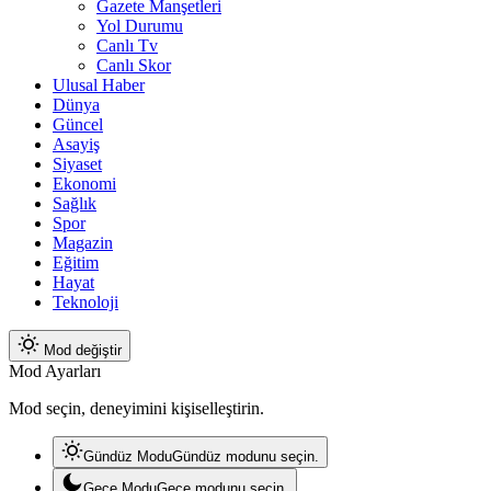
Gazete Manşetleri
Yol Durumu
Canlı Tv
Canlı Skor
Ulusal Haber
Dünya
Güncel
Asayiş
Siyaset
Ekonomi
Sağlık
Spor
Magazin
Eğitim
Hayat
Teknoloji
Mod değiştir
Mod Ayarları
Mod seçin, deneyimini kişiselleştirin.
Gündüz Modu
Gündüz modunu seçin.
Gece Modu
Gece modunu seçin.