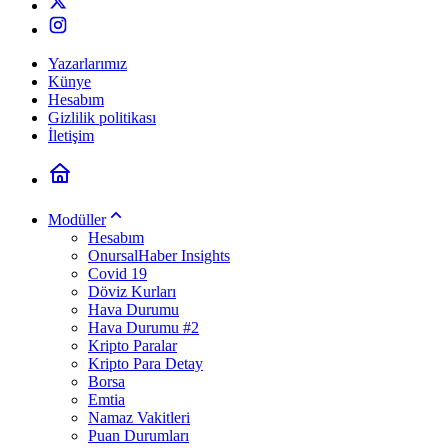
Yazarlarımız
Künye
Hesabım
Gizlilik politikası
İletişim
Modüller
Hesabım
OnursalHaber Insights
Covid 19
Döviz Kurları
Hava Durumu
Hava Durumu #2
Kripto Paralar
Kripto Para Detay
Borsa
Emtia
Namaz Vakitleri
Puan Durumları