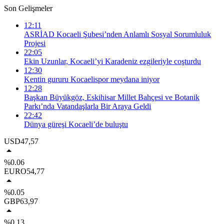
Son Gelişmeler
12:11
ASRİAD Kocaeli Şubesi’nden Anlamlı Sosyal Sorumluluk
Projesi
22:05
Ekin Uzunlar, Kocaeli’yi Karadeniz ezgileriyle coşturdu
12:30
Kentin gururu Kocaelispor meydana iniyor
12:28
Başkan Büyükgöz, Eskihisar Millet Bahçesi ve Botanik
Parkı’nda Vatandaşlarla Bir Araya Geldi
22:42
Dünya güreşi Kocaeli’de buluştu
USD
47,57
%0.06
EURO
54,77
%0.05
GBP
63,97
%0.13