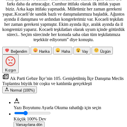
farkı daha da artıracağız. Cumhur ittifakı olarak ilk ittifak yapan
biziz. Arka kapı ittifakı yapmadık. Milletimiz her zaman gerekeni
yapar..Kocaeli’de sandık bazlı ve danışmalarımıza başladık. Ağustos
ayında il danışması ve ardından kongrelerimiz var. Kocaeli teşkilatı
her zaman gerekeni yapmıştır. Ekim ayında ilçe, aralık ayında da il
kongremizi yaparız. Kocaeli teşkilatları olarak uyum içinde götürdük
süreci.. Seçim sürecinde her konuda saha olan tüm teşkilatımıza
teşekkür ediyorum” diye konuştu.
Beğendim
Harika
Haha
Vay
Üzgün
Kızgın
Ak Parti Gebze İlçe’nin 105. Genişletilmiş İlçe Danışma Meclis
Toplantısı büyük bir coşku ve katılımla gerçekleşti
Normal (100%)
Yazı Boyutunu Ayarla
Okuma rahatlığı için seçin
Küçük
100%
Dev
Varsayılana dön