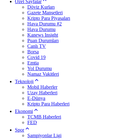
Özel Sayfalar
Döviz Kurları
Gazete Manşetleri
Kripto Para Piyasaları
Hava Durumu #2
Hava Durumu
Kanews Insight
Puan Durumları
Canlı TV
Borsa
Covid 19
Emtia
Yol Durumu
Namaz Vakitleri
Teknoloji
Mobil Haberler
Uzay Haberleri
E-Dünya
Kripto Para Haberleri
Ekonomi
TCMB Haberleri
FED
Spor
Şampiyonlar Ligi