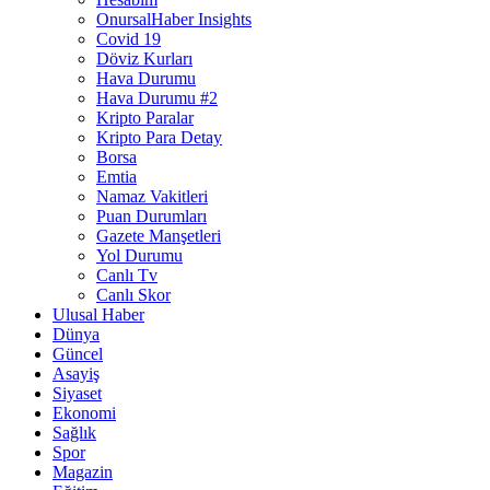
OnursalHaber Insights
Covid 19
Döviz Kurları
Hava Durumu
Hava Durumu #2
Kripto Paralar
Kripto Para Detay
Borsa
Emtia
Namaz Vakitleri
Puan Durumları
Gazete Manşetleri
Yol Durumu
Canlı Tv
Canlı Skor
Ulusal Haber
Dünya
Güncel
Asayiş
Siyaset
Ekonomi
Sağlık
Spor
Magazin