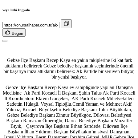
veya linki kopyala
Beğen
Gebze İlçe Başkanı Recep Kaya en yakın rakiplerine iki kat fark
attıklarını belirterek Gebze belediye başkanlık seçimlerinde önemli
bir başarıya imza attıklarını belirerek: Ak Partide bir serüven bitiyor,
bir yenisi başlıyor.
Gebze ilçe Başkanı Recep Kaya ev sahipliğinde yapılan Danışma
Meclisine Ak Parti Kocaeli İl Başkanı Şahin Talus Ak Parti Kocaeli
İl Koordinatörü Ekrem Görçeker, AK Parti Kocaeli Milletvekilleri
Sadettin Hülagü, Veysal Tipioğlu,Cemil Yaman ve Mehmet Akif
Yılmaz, Kocaeli Büyükşehir Belediye Başkanı Tahir Büyükakın,
Gebze Belediye Başkanı Zinnur Büyükgöz, Dilovası Belediyesi
Başkanı Ramazan Ömeroğlu, Darıca Belediye Başkanı Muzaffer
Bıyık, Çayırova İlçe Başkanı Erhan Sarıdede, Dilovası İlçe
Başkanı İlhan Yıldırım, Başkan Büyükakın’ın siyasi Danışmanı
İsmail Yıldırım, Basın Danışmanı İbrahim Gürsel, MHP Gebze İlçe