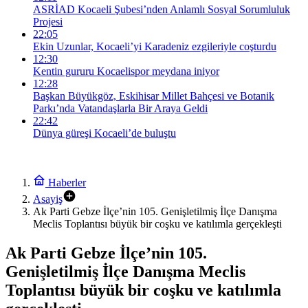
ASRİAD Kocaeli Şubesi’nden Anlamlı Sosyal Sorumluluk
Projesi
22:05
Ekin Uzunlar, Kocaeli’yi Karadeniz ezgileriyle coşturdu
12:30
Kentin gururu Kocaelispor meydana iniyor
12:28
Başkan Büyükgöz, Eskihisar Millet Bahçesi ve Botanik
Parkı’nda Vatandaşlarla Bir Araya Geldi
22:42
Dünya güreşi Kocaeli’de buluştu
Haberler
Asayiş
Ak Parti Gebze İlçe’nin 105. Genişletilmiş İlçe Danışma
Meclis Toplantısı büyük bir coşku ve katılımla gerçekleşti
Ak Parti Gebze İlçe’nin 105.
Genişletilmiş İlçe Danışma Meclis
Toplantısı büyük bir coşku ve katılımla