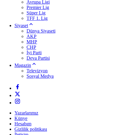
Avrupa Ligi
Premier Lig
Süper Lig
TFF 1. Lig
Siyaset
Dünya Siyaseti
AKP
MHP
CHP
İyi Parti
Deva Partisi
Magazin
Televizyon
Sosyal Medya
Yazarlarımız
Künye
Hesabım
Gizlilik politikası
İletişim