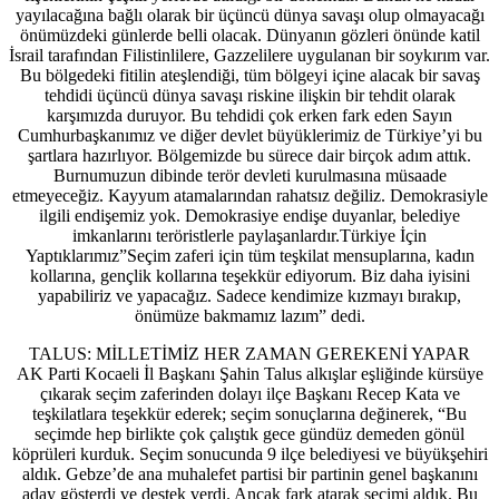
yayılacağına bağlı olarak bir üçüncü dünya savaşı olup olmayacağı
önümüzdeki günlerde belli olacak. Dünyanın gözleri önünde katil
İsrail tarafından Filistinlilere, Gazzelilere uygulanan bir soykırım var.
Bu bölgedeki fitilin ateşlendiği, tüm bölgeyi içine alacak bir savaş
tehdidi üçüncü dünya savaşı riskine ilişkin bir tehdit olarak
karşımızda duruyor. Bu tehdidi çok erken fark eden Sayın
Cumhurbaşkanımız ve diğer devlet büyüklerimiz de Türkiye’yi bu
şartlara hazırlıyor. Bölgemizde bu sürece dair birçok adım attık.
Burnumuzun dibinde terör devleti kurulmasına müsaade
etmeyeceğiz. Kayyum atamalarından rahatsız değiliz. Demokrasiyle
ilgili endişemiz yok. Demokrasiye endişe duyanlar, belediye
imkanlarını teröristlerle paylaşanlardır.Türkiye İçin
Yaptıklarımız”Seçim zaferi için tüm teşkilat mensuplarına, kadın
kollarına, gençlik kollarına teşekkür ediyorum. Biz daha iyisini
yapabiliriz ve yapacağız. Sadece kendimize kızmayı bırakıp,
önümüze bakmamız lazım” dedi.
TALUS: MİLLETİMİZ HER ZAMAN GEREKENİ YAPAR
AK Parti Kocaeli İl Başkanı Şahin Talus alkışlar eşliğinde kürsüye
çıkarak seçim zaferinden dolayı ilçe Başkanı Recep Kata ve
teşkilatlara teşekkür ederek; seçim sonuçlarına değinerek, “Bu
seçimde hep birlikte çok çalıştık gece gündüz demeden gönül
köprüleri kurduk. Seçim sonucunda 9 ilçe belediyesi ve büyükşehiri
aldık. Gebze’de ana muhalefet partisi bir partinin genel başkanını
aday gösterdi ve destek verdi. Ancak fark atarak seçimi aldık. Bu