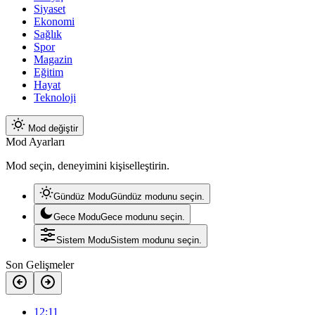
Siyaset
Ekonomi
Sağlık
Spor
Magazin
Eğitim
Hayat
Teknoloji
Mod değiştir
Mod Ayarları
Mod seçin, deneyimini kişiselleştirin.
Gündüz Modu
Gündüz modunu seçin.
Gece Modu
Gece modunu seçin.
Sistem Modu
Sistem modunu seçin.
Son Gelişmeler
12:11