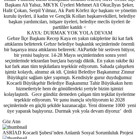
Başkanı Ali Yalsız, MKYK Üyeleri Mehmet Ali Okur,İlyas Şeker,
Halit Çokan, Serpil Yılmaz, Ak Parti Körfez ilçe başkanı ve yönetim
kurulu üyeleri, il kadın ve Gençlik Kolları başkanvekilleri, belediye
başkan yardımcıları, istişare üyeleri, belediye meclis üyeleri ile
partililer katıldı <
KAYA: DURMAK YOK YOLA DEVAM
Gebze İlçe Başkanı Recep Kaya en yakın rakiplerine iki kat fark
attıklarını belirterek Gebze belediye başkanlık seçimlerinde önemli
bir başarıya imza attıklarını belirerek: AkPartide bir serüven bitiyor,
bir yenisi başlıyor. 14-28 Mayıs seçimlerinden sonra yerel
seçimlerinde tekrardan burçlara bayrağı diktik. En yakın rakibe iki
kat fark atan tüm teşkilatlara teşekkür ediyorum. Sahada çalışırken
işimiz kolaydı, alnımız ak idi. Çünkü Belediye Başkanımız Zinnur
Büyükgöz sağlam işler yapmıştı. Kendisiyle gurur duyduğumuz
Kocaeli Büyükşehir Belediye Başkanımız Tahir Büyükakın hem
hizmetleriyle hem de gönüllerdeki yeriyle bizim işimizi
kolaylaştırdı. Gece gündüz demeden çalışan tüm teşkilat üyelerime
teşekkür ediyorum. Ve şunu inançla söylüyorum ki 2028
seçimlerinde en güçlü şekilde kazanacağız. Yeni döneme 1000 yeni
üye yaparak başlıyoruz. Durmak yok yola devam diyoruz’ dedi
Göz Atın
ASRİAD Kocaeli Şubesi’nden Anlamlı Sosyal Sorumluluk Projesi