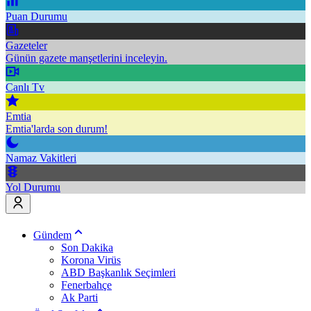
Puan Durumu
Gazeteler
Günün gazete manşetlerini inceleyin.
Canlı Tv
Emtia
Emtia'larda son durum!
Namaz Vakitleri
Yol Durumu
Gündem
Son Dakika
Korona Virüs
ABD Başkanlık Seçimleri
Fenerbahçe
Ak Parti