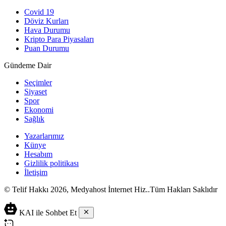
Covid 19
Döviz Kurları
Hava Durumu
Kripto Para Piyasaları
Puan Durumu
Gündeme Dair
Seçimler
Siyaset
Spor
Ekonomi
Sağlık
Yazarlarımız
Künye
Hesabım
Gizlilik politikası
İletişim
© Telif Hakkı 2026, Medyahost İnternet Hiz..Tüm Hakları Saklıdır
casino
canlı
ev
KAI ile Sohbet Et
siteleri
casino
yapımı
casino
siteleri
salça