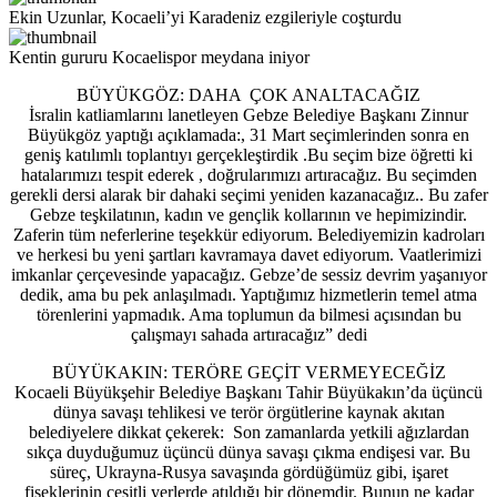
Ekin Uzunlar, Kocaeli’yi Karadeniz ezgileriyle coşturdu
Kentin gururu Kocaelispor meydana iniyor
BÜYÜKGÖZ: DAHA ÇOK ANALTACAĞIZ
İsralin katliamlarını lanetleyen Gebze Belediye Başkanı Zinnur
Büyükgöz yaptığı açıklamada:, 31 Mart seçimlerinden sonra en
geniş katılımlı toplantıyı gerçekleştirdik .Bu seçim bize öğretti ki
hatalarımızı tespit ederek , doğrularımızı artıracağız. Bu seçimden
gerekli dersi alarak bir dahaki seçimi yeniden kazanacağız.. Bu zafer
Gebze teşkilatının, kadın ve gençlik kollarının ve hepimizindir.
Zaferin tüm neferlerine teşekkür ediyorum. Belediyemizin kadroları
ve herkesi bu yeni şartları kavramaya davet ediyorum. Vaatlerimizi
imkanlar çerçevesinde yapacağız. Gebze’de sessiz devrim yaşanıyor
dedik, ama bu pek anlaşılmadı. Yaptığımız hizmetlerin temel atma
törenlerini yapmadık. Ama toplumun da bilmesi açısından bu
çalışmayı sahada artıracağız” dedi
BÜYÜKAKIN: TERÖRE GEÇİT VERMEYECEĞİZ
Kocaeli Büyükşehir Belediye Başkanı Tahir Büyükakın’da üçüncü
dünya savaşı tehlikesi ve terör örgütlerine kaynak akıtan
belediyelere dikkat çekerek: Son zamanlarda yetkili ağızlardan
sıkça duyduğumuz üçüncü dünya savaşı çıkma endişesi var. Bu
süreç, Ukrayna-Rusya savaşında gördüğümüz gibi, işaret
fişeklerinin çeşitli yerlerde atıldığı bir dönemdir. Bunun ne kadar