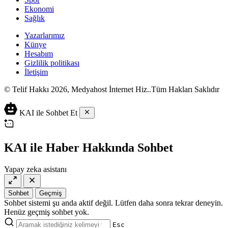
Ekonomi
Sağlık
Yazarlarımız
Künye
Hesabım
Gizlilik politikası
İletişim
© Telif Hakkı 2026, Medyahost İnternet Hiz..Tüm Hakları Saklıdır
casino
canlı
ev
KAI ile Sohbet Et
siteleri
casino
yapımı
casino
siteleri
salça
siteleri
en
çeşitleri
2023
iyi
KAI ile Haber Hakkında Sohbet
lordcasino
casino
casinositeleri.site
siteleri
Yapay zeka asistanı
vdcasino
vdcasino
giriş
Sohbet
Geçmiş
vdcasino
Sohbet sistemi şu anda aktif değil. Lütfen daha sonra tekrar deneyin.
resmi
Henüz geçmiş sohbet yok.
Esc