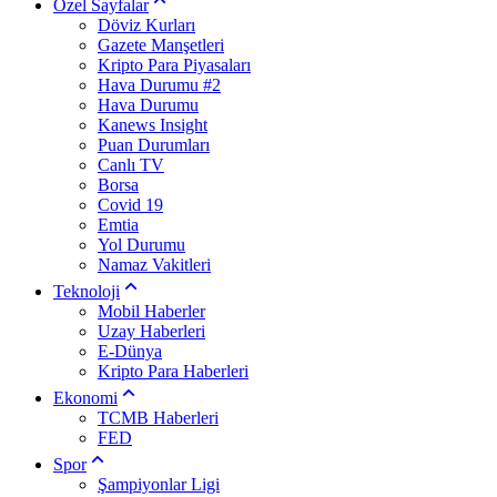
Özel Sayfalar
Döviz Kurları
Gazete Manşetleri
Kripto Para Piyasaları
Hava Durumu #2
Hava Durumu
Kanews Insight
Puan Durumları
Canlı TV
Borsa
Covid 19
Emtia
Yol Durumu
Namaz Vakitleri
Teknoloji
Mobil Haberler
Uzay Haberleri
E-Dünya
Kripto Para Haberleri
Ekonomi
TCMB Haberleri
FED
Spor
Şampiyonlar Ligi