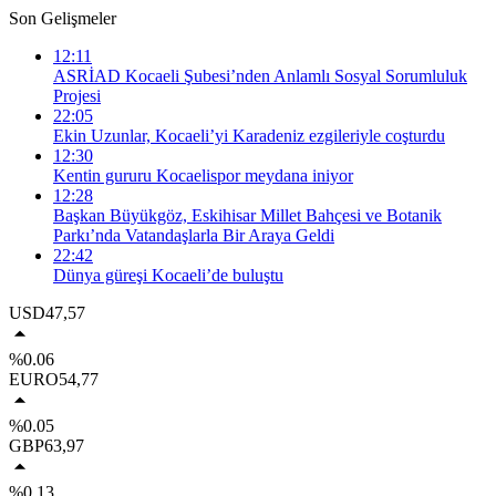
Son Gelişmeler
12:11
ASRİAD Kocaeli Şubesi’nden Anlamlı Sosyal Sorumluluk
Projesi
22:05
Ekin Uzunlar, Kocaeli’yi Karadeniz ezgileriyle coşturdu
12:30
Kentin gururu Kocaelispor meydana iniyor
12:28
Başkan Büyükgöz, Eskihisar Millet Bahçesi ve Botanik
Parkı’nda Vatandaşlarla Bir Araya Geldi
22:42
Dünya güreşi Kocaeli’de buluştu
USD
47,57
%0.06
EURO
54,77
%0.05
GBP
63,97
%0.13