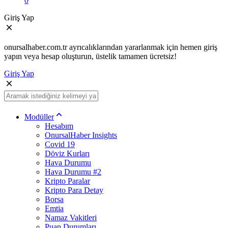
0
Giriş Yap
onursalhaber.com.tr ayrıcalıklarından yararlanmak için hemen giriş
yapın veya hesap oluşturun, üstelik tamamen ücretsiz!
Giriş Yap
Modüller
Hesabım
OnursalHaber Insights
Covid 19
Döviz Kurları
Hava Durumu
Hava Durumu #2
Kripto Paralar
Kripto Para Detay
Borsa
Emtia
Namaz Vakitleri
Puan Durumları