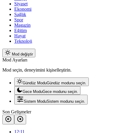
Siyaset
Ekonomi
Sağlık
Spor
Magazin
Eğitim
Hayat
Teknoloji
Mod değiştir
Mod Ayarları
Mod seçin, deneyimini kişiselleştirin.
Gündüz Modu
Gündüz modunu seçin.
Gece Modu
Gece modunu seçin.
Sistem Modu
Sistem modunu seçin.
Son Gelişmeler
12:11