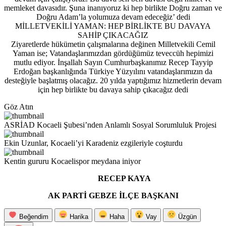
memleket davasıdır. Şuna inanıyoruz ki hep birlikte Doğru zaman ve
Doğru Adam’la yolumuza devam edeceğiz’ dedi
MİLLETVEKİLİ YAMAN: HEP BİRLİKTE BU DAVAYA
SAHİP ÇIKACAĞIZ
Ziyaretlerde hükümetin çalışmalarına değinen Milletvekili Cemil
Yaman ise; Vatandaşlarımızdan gördüğümüz teveccüh hepimizi
mutlu ediyor. İnşallah Sayın Cumhurbaşkanımız Recep Tayyip
Erdoğan başkanlığında Türkiye Yüzyılını vatandaşlarımızın da
desteğiyle başlatmış olacağız. 20 yılda yaptığımız hizmetlerin devam
için hep birlikte bu davaya sahip çıkacağız dedi
Göz Atın
ASRİAD Kocaeli Şubesi’nden Anlamlı Sosyal Sorumluluk Projesi
Ekin Uzunlar, Kocaeli’yi Karadeniz ezgileriyle coşturdu
Kentin gururu Kocaelispor meydana iniyor
RECEP KAYA
AK PARTİ GEBZE İLÇE BAŞKANI
Beğendim
Harika
Haha
Vay
Üzgün