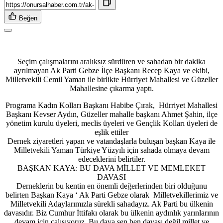
Beğen
Seçim çalışmalarını aralıksız sürdüren ve sahadan bir dakika
ayrılmayan Ak Parti Gebze İlçe Başkanı Recep Kaya ve ekibi,
Milletvekili Cemil Yaman ile birlikte Hürriyet Mahallesi ve Güzeller
Mahallesine çıkarma yaptı.
Programa Kadın Kolları Başkanı Habibe Çırak, Hürriyet Mahallesi
Başkanı Kevser Aydın, Güzeller mahalle başkanı Ahmet Şahin, ilçe
yönetim kurulu üyeleri, meclis üyeleri ve Gençlik Kolları üyeleri de
eşlik ettiler
Dernek ziyaretleri yapan ve vatandaşlarla buluşan başkan Kaya ile
Milletvekili Yaman Türkiye Yüzyılı için sahada olmaya devam
edeceklerini belirtiler.
BAŞKAN KAYA: BU DAVA MİLLET VE MEMLEKET
DAVASI
Derneklerin bu kentin en önemli değerlerinden biri olduğunu
belirten Başkan Kaya ‘ Ak Parti Gebze olarak Milletvekillerimiz ve
Milletvekili Adaylarımızla sürekli sahadayız. Ak Parti bu ülkenin
davasıdır. Biz Cumhur İttifakı olarak bu ülkenin aydınlık yarınlarının
devam için çalışıyoruz. Bu dava sen ben davası değil millet ve