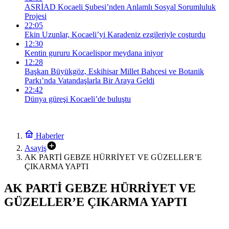
ASRİAD Kocaeli Şubesi’nden Anlamlı Sosyal Sorumluluk
Projesi
22:05
Ekin Uzunlar, Kocaeli’yi Karadeniz ezgileriyle coşturdu
12:30
Kentin gururu Kocaelispor meydana iniyor
12:28
Başkan Büyükgöz, Eskihisar Millet Bahçesi ve Botanik
Parkı’nda Vatandaşlarla Bir Araya Geldi
22:42
Dünya güreşi Kocaeli’de buluştu
Haberler
Asayiş
AK PARTİ GEBZE HÜRRİYET VE GÜZELLER’E
ÇIKARMA YAPTI
AK PARTİ GEBZE HÜRRİYET VE
GÜZELLER’E ÇIKARMA YAPTI