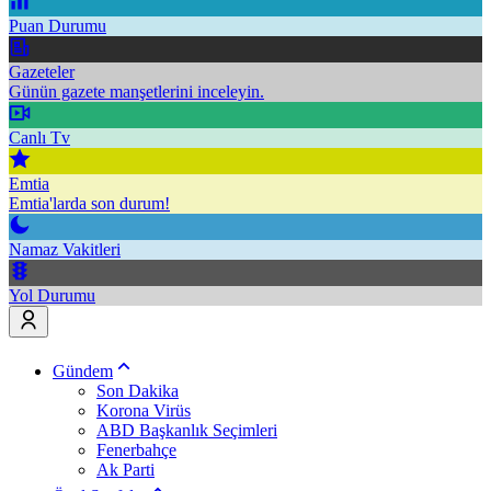
Puan Durumu
Gazeteler
Günün gazete manşetlerini inceleyin.
Canlı Tv
Emtia
Emtia'larda son durum!
Namaz Vakitleri
Yol Durumu
Gündem
Son Dakika
Korona Virüs
ABD Başkanlık Seçimleri
Fenerbahçe
Ak Parti