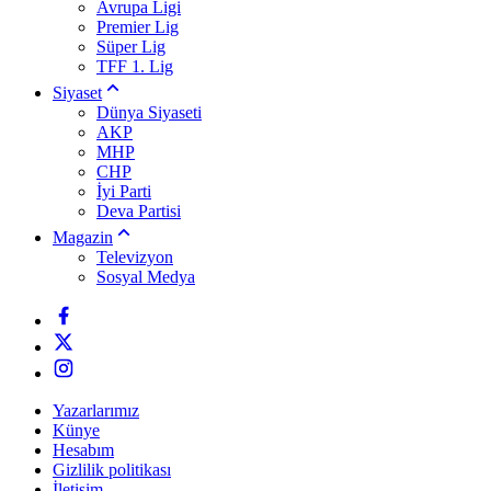
Avrupa Ligi
Premier Lig
Süper Lig
TFF 1. Lig
Siyaset
Dünya Siyaseti
AKP
MHP
CHP
İyi Parti
Deva Partisi
Magazin
Televizyon
Sosyal Medya
Yazarlarımız
Künye
Hesabım
Gizlilik politikası
İletişim