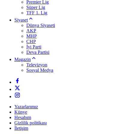
Premier Lig
Süper Lig
TFF 1. Lig
Siyaset
Dünya Siyaseti
AKP
MHP
CHP
İyi Parti
Deva Partisi
Magazin
Televizyon
Sosyal Medya
Yazarlarımız
Künye
Hesabım
Gizlilik politikası
İletişim