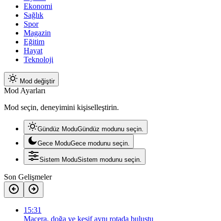
Ekonomi
Sağlık
Spor
Magazin
Eğitim
Hayat
Teknoloji
Mod değiştir
Mod Ayarları
Mod seçin, deneyimini kişiselleştirin.
Gündüz Modu
Gündüz modunu seçin.
Gece Modu
Gece modunu seçin.
Sistem Modu
Sistem modunu seçin.
Son Gelişmeler
15:31
Macera, doğa ve keşif aynı rotada buluştu