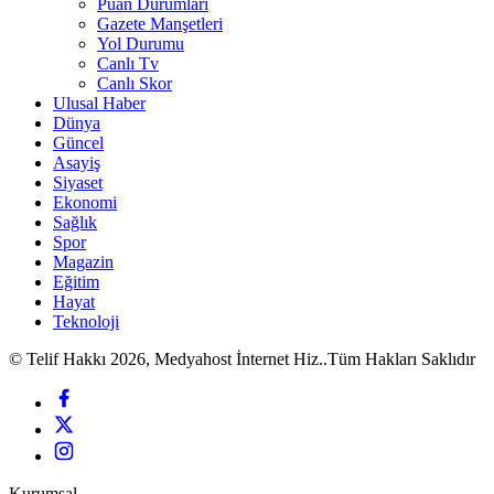
Puan Durumları
Gazete Manşetleri
Yol Durumu
Canlı Tv
Canlı Skor
Ulusal Haber
Dünya
Güncel
Asayiş
Siyaset
Ekonomi
Sağlık
Spor
Magazin
Eğitim
Hayat
Teknoloji
© Telif Hakkı 2026, Medyahost İnternet Hiz..Tüm Hakları Saklıdır
Kurumsal