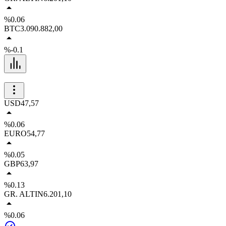
%0.06
BTC
3.090.882,00
%-0.1
USD
47,57
%0.06
EURO
54,77
%0.05
GBP
63,97
%0.13
GR. ALTIN
6.201,10
%0.06