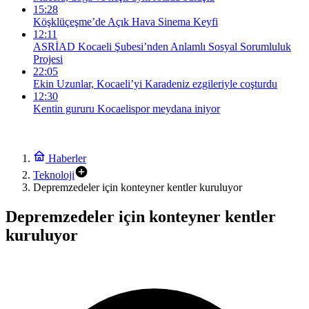
15:28
Köşklüçeşme’de Açık Hava Sinema Keyfi
12:11
ASRİAD Kocaeli Şubesi’nden Anlamlı Sosyal Sorumluluk
Projesi
22:05
Ekin Uzunlar, Kocaeli’yi Karadeniz ezgileriyle coşturdu
12:30
Kentin gururu Kocaelispor meydana iniyor
Haberler
Teknoloji
Depremzedeler için konteyner kentler kuruluyor
Depremzedeler için konteyner kentler
kuruluyor