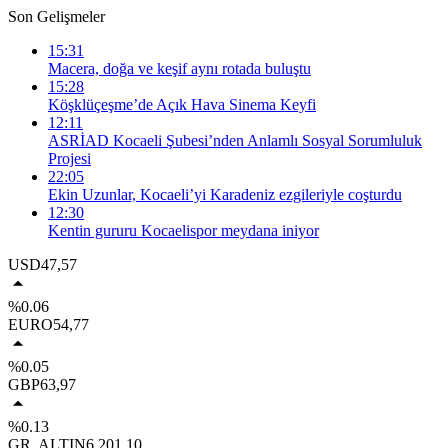
Son Gelişmeler
15:31
Macera, doğa ve keşif aynı rotada buluştu
15:28
Köşklüçeşme’de Açık Hava Sinema Keyfi
12:11
ASRİAD Kocaeli Şubesi’nden Anlamlı Sosyal Sorumluluk
Projesi
22:05
Ekin Uzunlar, Kocaeli’yi Karadeniz ezgileriyle coşturdu
12:30
Kentin gururu Kocaelispor meydana iniyor
USD
47,57
%0.06
EURO
54,77
%0.05
GBP
63,97
%0.13
GR. ALTIN
6.201,10