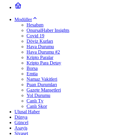
Modüller
Hesabım
OnursalHaber Insights
Covid 19
Döviz Kurları
Hava Durumu
Hava Durumu #2
Kripto Paralar
Kripto Para Detay
Borsa
Emtia
Namaz Vakitleri
Puan Durumları
Gazete Manşetleri
Yol Durumu
Canlı Tv
Canlı Skor
Ulusal Haber
Dünya
Güncel
Asayiş
Siyaset