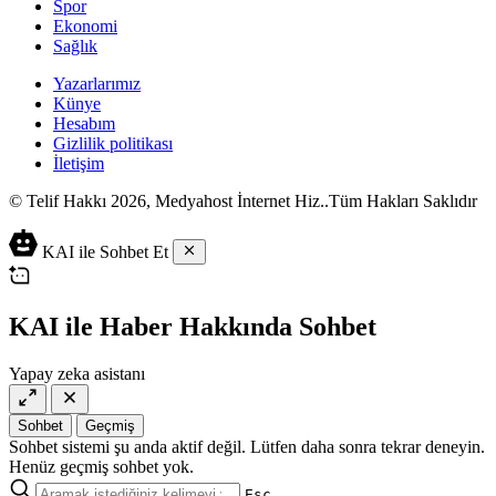
Spor
Ekonomi
Sağlık
Yazarlarımız
Künye
Hesabım
Gizlilik politikası
İletişim
© Telif Hakkı 2026, Medyahost İnternet Hiz..Tüm Hakları Saklıdır
casino
canlı
ev
KAI ile Sohbet Et
siteleri
casino
yapımı
casino
siteleri
salça
siteleri
en
çeşitleri
2023
iyi
KAI ile Haber Hakkında Sohbet
lordcasino
casino
casinositeleri.site
siteleri
Yapay zeka asistanı
vdcasino
vdcasino
giriş
Sohbet
Geçmiş
vdcasino
Sohbet sistemi şu anda aktif değil. Lütfen daha sonra tekrar deneyin.
resmi
Henüz geçmiş sohbet yok.
Esc