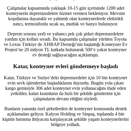
Çalışmalar kapsamında yaklaşık 10-15 gün içerisinde 1200 adet
konteynerin depremzedelere hizmet vermesi bekleniyor. Mevsim
koşullarına dayanıklı ve yalıtımlı olan konteynerlerde elektrikli
ısıtıcı, termosifonlu sıcak su, mutfak ve banyo bulunuyor.
Deprem sonrası yerli ve yabancı pek çok şirket depremzedelere
yardım için kolları sıvadı. Bu kapsamda çalışmalar yürüten Toyota
ve Lexus Türkiye de AHBAP Derneği’nin başlattığı Konteyner Ev
Projesi’ne 20 milyon TL katkıda bulunarak 500’e yakın konteyner
ev desteği sağlayacağını açıklamıştı.
Katar, konteyner evleri göndermeye başladı
Katar, Türkiye ve Suriye’deki depremzedeler için 10 bin konteyner
evin sevk işlemlerine başladıklarını duyurdu. Bugün yola çıkan
kargo gemisiyle 306 adet konteyner evin yollanacağını ifade eden
yetkililer, kalan kısımların da hızlı bir şekilde gönderimi için
çalışmaların devam ettiğini söyledi.
Bunların yanında özel şirketlerden de konteyner konusunda destek
açıklamaları geliyor. Kalyon Holding ve Sinpaş, toplamda 4 bin
kişinin barınma ihtiyacını karşılayacak şekilde yaşam konteynerlerini
bölgeye yolladı.