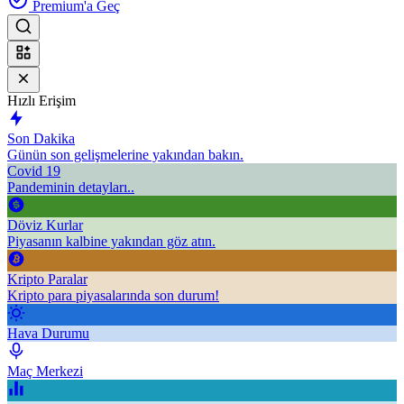
Premium'a Geç
Hızlı Erişim
Son Dakika
Günün son gelişmelerine yakından bakın.
Covid 19
Pandeminin detayları..
Döviz Kurlar
Piyasanın kalbine yakından göz atın.
Kripto Paralar
Kripto para piyasalarında son durum!
Hava Durumu
Maç Merkezi