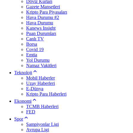
Döviz Kurları
Gazete Manşetleri
Kripto Para Piyasaları
Hava Durumu #2
Hava Durumu
Kanews Insight
Puan Durumları
Canlı TV
Borsa
Covid 19
Emtia
Yol Durumu
Namaz Vakitleri
Teknoloji
Mobil Haberler
Uzay Haberleri
E-Dünya
Kripto Para Haberleri
Ekonomi
TCMB Haberleri
FED
Spor
Şampiyonlar Ligi
Avrupa Ligi