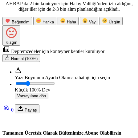
AHBAP da 2 bin konteyner için Hatay Valiliği’nden izin aldığını,
diğer iller için de 2-3 bin alım planlandığını açıkladı.
Beğendim
Harika
Haha
Vay
Üzgün
Kızgın
Depremzedeler için konteyner kentler kuruluyor
Normal (100%)
Yazı Boyutunu Ayarla
Okuma rahatlığı için seçin
Küçük
100%
Dev
Varsayılana dön
0
Paylaş
Tamamen Ücretsiz Olarak Bültenimize Abone Olabilirsin