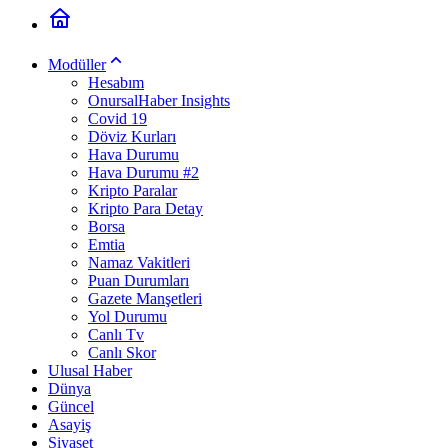
Modüller
Hesabım
OnursalHaber Insights
Covid 19
Döviz Kurları
Hava Durumu
Hava Durumu #2
Kripto Paralar
Kripto Para Detay
Borsa
Emtia
Namaz Vakitleri
Puan Durumları
Gazete Manşetleri
Yol Durumu
Canlı Tv
Canlı Skor
Ulusal Haber
Dünya
Güncel
Asayiş
Siyaset