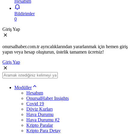
Hesabım
Bildirimler
0
Giriş Yap
onursalhaber.com.tr ayrıcalıklarından yararlanmak için hemen giriş
yapın veya hesap oluşturun, üstelik tamamen ücretsiz!
Giriş Yap
Modüller
Hesabım
OnursalHaber Insights
Covid 19
Döviz Kurları
Hava Durumu
Hava Durumu #2
Kripto Paralar
Kripto Para Detay