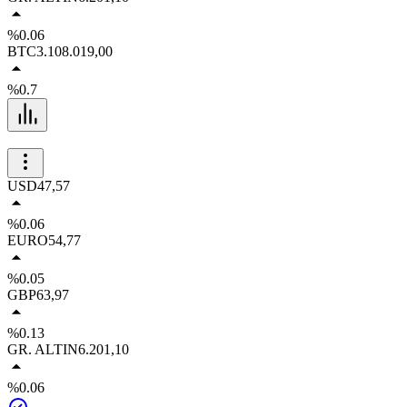
%0.06
BTC
3.108.019,00
%0.7
USD
47,57
%0.06
EURO
54,77
%0.05
GBP
63,97
%0.13
GR. ALTIN
6.201,10
%0.06