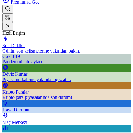
Premium'a Geç
Hızlı Erişim
Son Dakika
Günün son gelişmelerine yakından bakın.
Covid 19
Pandeminin detayları..
Döviz Kurlar
Piyasanın kalbine yakından göz atın.
Kripto Paralar
Kripto para piyasalarında son durum!
Hava Durumu
Maç Merkezi