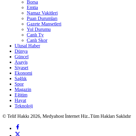
Borsa
Emtia
Namaz Vakitleri
Puan Durumları
Gazete Manşetleri
Yol Durumu
Canlı Tv
Canlı Skor
Ulusal Haber
Dünya
Güncel
Asayiş
Siyaset
Ekonomi
Sağlık
Spor
Magazin
Eğitim
Hayat
Teknoloji
© Telif Hakkı 2026, Medyahost İnternet Hiz..Tüm Hakları Saklıdır