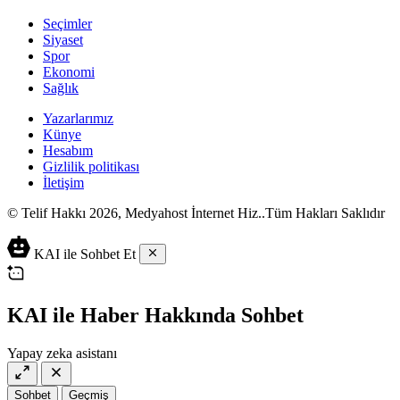
Seçimler
Siyaset
Spor
Ekonomi
Sağlık
Yazarlarımız
Künye
Hesabım
Gizlilik politikası
İletişim
© Telif Hakkı 2026, Medyahost İnternet Hiz..Tüm Hakları Saklıdır
casino
canlı
ev
KAI ile Sohbet Et
siteleri
casino
yapımı
casino
siteleri
salça
siteleri
en
çeşitleri
2023
iyi
KAI ile Haber Hakkında Sohbet
lordcasino
casino
casinositeleri.site
siteleri
Yapay zeka asistanı
vdcasino
vdcasino
giriş
Sohbet
Geçmiş