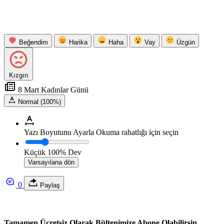
Beğendim
Harika
Haha
Vay
Üzgün
Kızgın
8 Mart Kadınlar Günü
Normal (100%)
Yazı Boyutunu Ayarla
Okuma rahatlığı için seçin
Küçük
100%
Dev
Varsayılana dön
0
Paylaş
Tamamen Ücretsiz Olarak Bültenimize Abone Olabilirsin