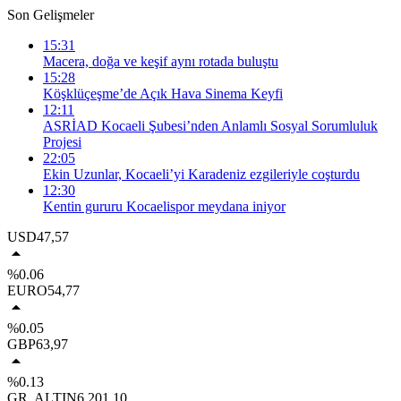
Son Gelişmeler
15:31
Macera, doğa ve keşif aynı rotada buluştu
15:28
Köşklüçeşme’de Açık Hava Sinema Keyfi
12:11
ASRİAD Kocaeli Şubesi’nden Anlamlı Sosyal Sorumluluk
Projesi
22:05
Ekin Uzunlar, Kocaeli’yi Karadeniz ezgileriyle coşturdu
12:30
Kentin gururu Kocaelispor meydana iniyor
USD
47,57
%0.06
EURO
54,77
%0.05
GBP
63,97
%0.13
GR. ALTIN
6.201,10