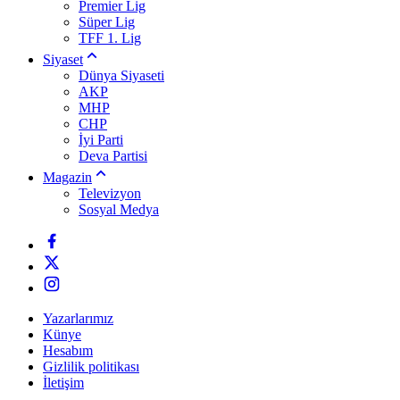
Premier Lig
Süper Lig
TFF 1. Lig
Siyaset
Dünya Siyaseti
AKP
MHP
CHP
İyi Parti
Deva Partisi
Magazin
Televizyon
Sosyal Medya
Yazarlarımız
Künye
Hesabım
Gizlilik politikası
İletişim