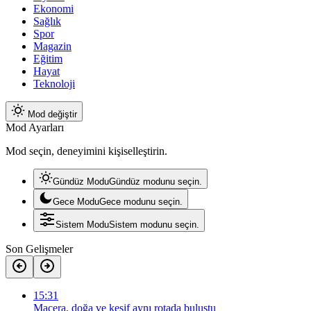
Ekonomi
Sağlık
Spor
Magazin
Eğitim
Hayat
Teknoloji
Mod değiştir
Mod Ayarları
Mod seçin, deneyimini kişiselleştirin.
Gündüz Modu
Gündüz modunu seçin.
Gece Modu
Gece modunu seçin.
Sistem Modu
Sistem modunu seçin.
Son Gelişmeler
15:31
Macera, doğa ve keşif aynı rotada buluştu