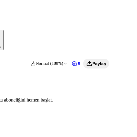
n
Normal (100%)
0
Paylaş
ta aboneliğini hemen başlat.