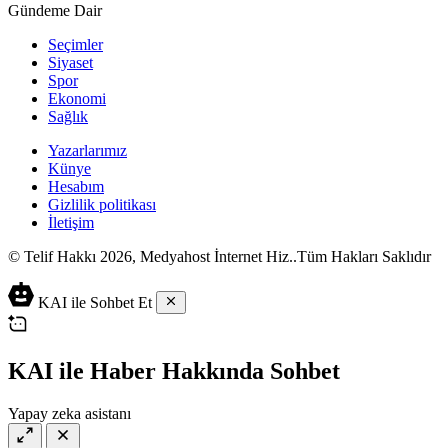
Gündeme Dair
Seçimler
Siyaset
Spor
Ekonomi
Sağlık
Yazarlarımız
Künye
Hesabım
Gizlilik politikası
İletişim
© Telif Hakkı 2026, Medyahost İnternet Hiz..Tüm Hakları Saklıdır
casino
canlı
ev
KAI ile Sohbet Et
siteleri
casino
yapımı
casino
siteleri
salça
siteleri
en
çeşitleri
2023
iyi
KAI ile Haber Hakkında Sohbet
lordcasino
casino
casinositeleri.site
siteleri
Yapay zeka asistanı
vdcasino
vdcasino