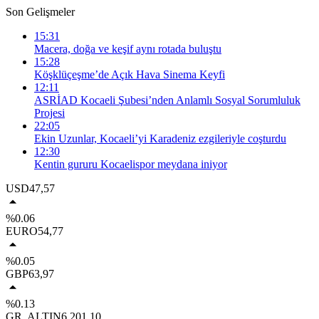
Son Gelişmeler
15:31
Macera, doğa ve keşif aynı rotada buluştu
15:28
Köşklüçeşme’de Açık Hava Sinema Keyfi
12:11
ASRİAD Kocaeli Şubesi’nden Anlamlı Sosyal Sorumluluk
Projesi
22:05
Ekin Uzunlar, Kocaeli’yi Karadeniz ezgileriyle coşturdu
12:30
Kentin gururu Kocaelispor meydana iniyor
USD
47,57
%0.06
EURO
54,77
%0.05
GBP
63,97
%0.13
GR. ALTIN
6.201,10