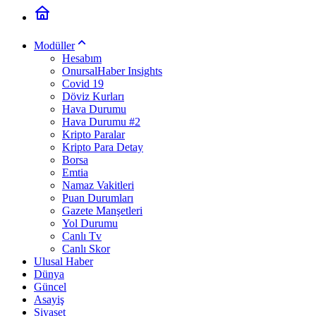
Modüller
Hesabım
OnursalHaber Insights
Covid 19
Döviz Kurları
Hava Durumu
Hava Durumu #2
Kripto Paralar
Kripto Para Detay
Borsa
Emtia
Namaz Vakitleri
Puan Durumları
Gazete Manşetleri
Yol Durumu
Canlı Tv
Canlı Skor
Ulusal Haber
Dünya
Güncel
Asayiş
Siyaset