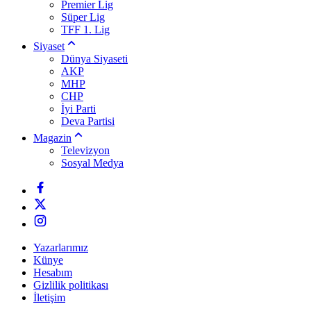
Premier Lig
Süper Lig
TFF 1. Lig
Siyaset
Dünya Siyaseti
AKP
MHP
CHP
İyi Parti
Deva Partisi
Magazin
Televizyon
Sosyal Medya
Yazarlarımız
Künye
Hesabım
Gizlilik politikası
İletişim