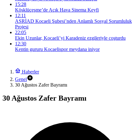
15:28
Köşklüçeşme’de Açık Hava Sinema Keyfi
12:11
ASRİAD Kocaeli Şubesi’nden Anlamlı Sosyal Sorumluluk
Projesi
22:05
Ekin Uzunlar, Kocaeli’yi Karadeniz ezgileriyle coşturdu
12:30
Kentin gururu Kocaelispor meydana iniyor
Haberler
Genel
30 Ağustos Zafer Bayramı
30 Ağustos Zafer Bayramı