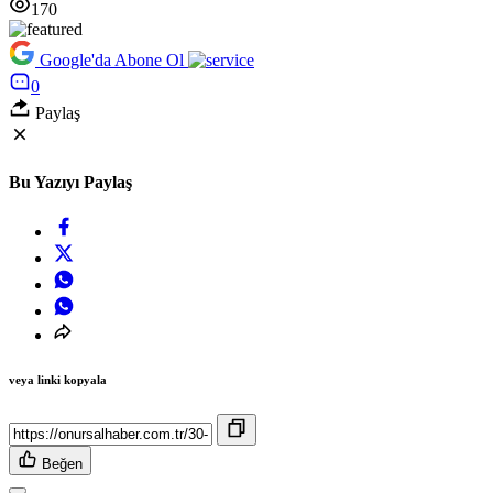
170
Google'da Abone Ol
0
Paylaş
Bu Yazıyı Paylaş
veya linki kopyala
Beğen