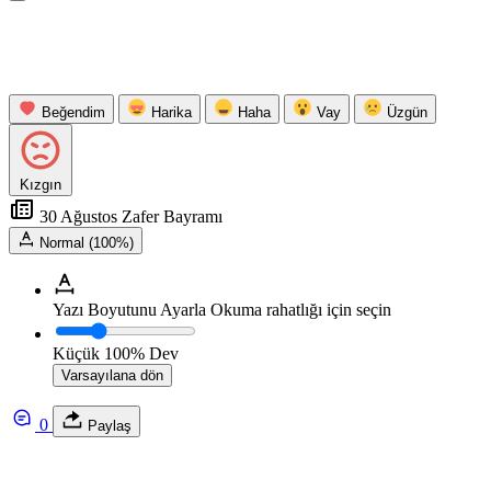
Beğendim
Harika
Haha
Vay
Üzgün
Kızgın
30 Ağustos Zafer Bayramı
Normal (100%)
Yazı Boyutunu Ayarla
Okuma rahatlığı için seçin
Küçük
100%
Dev
Varsayılana dön
0
Paylaş