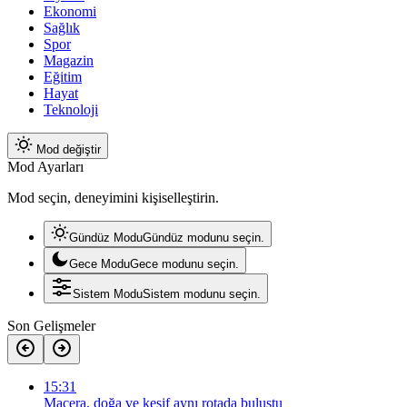
Ekonomi
Sağlık
Spor
Magazin
Eğitim
Hayat
Teknoloji
Mod değiştir
Mod Ayarları
Mod seçin, deneyimini kişiselleştirin.
Gündüz Modu
Gündüz modunu seçin.
Gece Modu
Gece modunu seçin.
Sistem Modu
Sistem modunu seçin.
Son Gelişmeler
15:31
Macera, doğa ve keşif aynı rotada buluştu