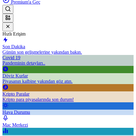
Premium'a Geç
Hızlı Erişim
Son Dakika
Günün son gelişmelerine yakından bakın.
Covid 19
Pandeminin detayları..
Döviz Kurlar
Piyasanın kalbine yakından göz atın.
Kripto Paralar
Kripto para piyasalarında son durum!
Hava Durumu
Maç Merkezi