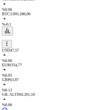
%0.06
BTC
3.095.286,00
%-0.1
USD
47,57
%0.06
EURO
54,77
%0.05
GBP
63,97
%0.13
GR. ALTIN
6.201,10
%0.06