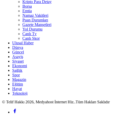
Kripto Para Detay
Borsa
Emtia
Namaz Vakitleri
Puan Durumları
Gazete Manşetleri
Yol Durumu
Canlı Tv
Canlı Skor
Ulusal Haber
Dünya
Güncel
Asayiş
Siyaset
Ekonomi
Sağlık
Spor
Magazin
Eğitim
Hayat
Teknoloji
© Telif Hakkı 2026, Medyahost İnternet Hiz..Tüm Hakları Saklıdır