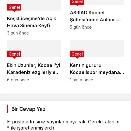
Genel
Genel
ASRİAD Kocaeli
Köşklüçeşme’de Açık
Şubesi’nden Anlamlı
Hava Sinema Keyfi
Sosyal Sorumluluk
5 gün önce
3 gün önce
Projesi
Genel
Genel
Ekin Uzunlar, Kocaeli’yi
Kentin gururu
Karadeniz ezgileriyle
Kocaelispor meydana
coşturdu
iniyor
6 gün önce
1 hafta önce
Bir Cevap Yaz
E-posta adresiniz yayınlanmayacak.
Gerekli alanlar
*
ile işaretlenmişlerdir