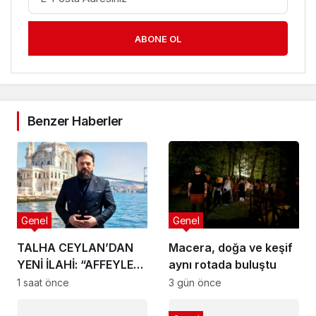
ABONE OL
Benzer Haberler
Genel
Genel
TALHA CEYLAN’DAN
Macera, doğa ve keşif
YENİ İLAHİ: “AFFEYLE”
aynı rotada buluştu
BÜYÜK İLGİ GÖRÜYOR!
1 saat önce
3 gün önce