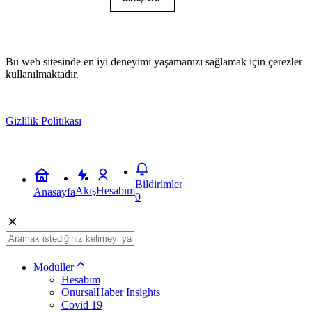
Bu web sitesinde en iyi deneyimi yaşamanızı sağlamak için çerezler
kullanılmaktadır.
Gizlilik Politikası
Kabul
Bildirimler
Akış
Hesabım
Anasayfa
0
Modüller
Hesabım
OnursalHaber Insights
Covid 19