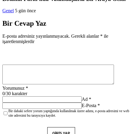
Genel
5 gün önce
Bir Cevap Yaz
E-posta adresiniz yayınlanmayacak.
Gerekli alanlar
*
ile
işaretlenmişlerdir
Yorumunuz
*
0
/30 karakter
Ad
*
E-Posta
*
Bir dahaki sefere yorum yaptığımda kullanılmak üzere adımı, e-posta adresimi ve web
site adresimi bu tarayıcıya kaydet.
YORUM GÖNDER
GIRIŞ YAP