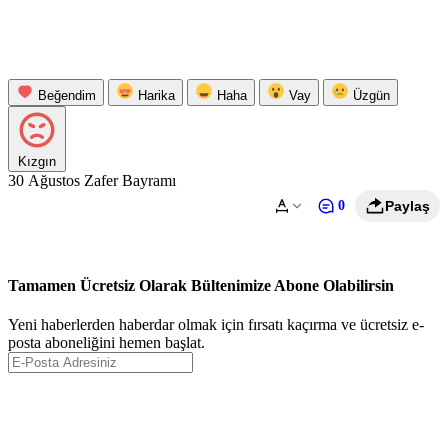
Beğendim
Harika
Haha
Vay
Üzgün
Kızgın
30 Ağustos Zafer Bayramı
0
Paylaş
Tamamen Ücretsiz Olarak Bültenimize Abone Olabilirsin
Yeni haberlerden haberdar olmak için fırsatı kaçırma ve ücretsiz e-
posta aboneliğini hemen başlat.
Abone Ol