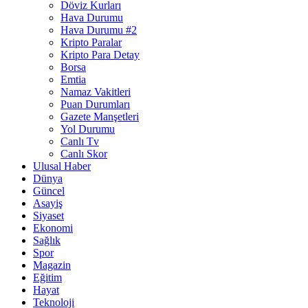
Döviz Kurları
Hava Durumu
Hava Durumu #2
Kripto Paralar
Kripto Para Detay
Borsa
Emtia
Namaz Vakitleri
Puan Durumları
Gazete Manşetleri
Yol Durumu
Canlı Tv
Canlı Skor
Ulusal Haber
Dünya
Güncel
Asayiş
Siyaset
Ekonomi
Sağlık
Spor
Magazin
Eğitim
Hayat
Teknoloji