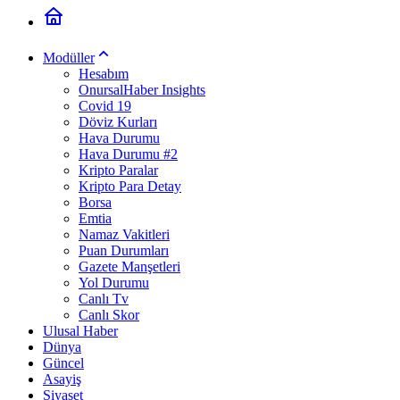
Modüller
Hesabım
OnursalHaber Insights
Covid 19
Döviz Kurları
Hava Durumu
Hava Durumu #2
Kripto Paralar
Kripto Para Detay
Borsa
Emtia
Namaz Vakitleri
Puan Durumları
Gazete Manşetleri
Yol Durumu
Canlı Tv
Canlı Skor
Ulusal Haber
Dünya
Güncel
Asayiş
Siyaset