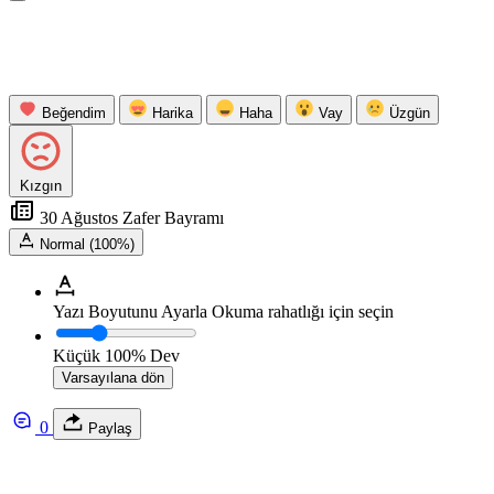
Beğendim
Harika
Haha
Vay
Üzgün
Kızgın
30 Ağustos Zafer Bayramı
Normal (100%)
Yazı Boyutunu Ayarla
Okuma rahatlığı için seçin
Küçük
100%
Dev
Varsayılana dön
0
Paylaş