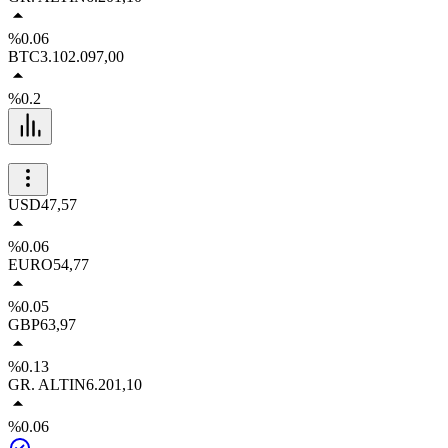
%0.06
BTC
3.102.097,00
%0.2
USD
47,57
%0.06
EURO
54,77
%0.05
GBP
63,97
%0.13
GR. ALTIN
6.201,10
%0.06