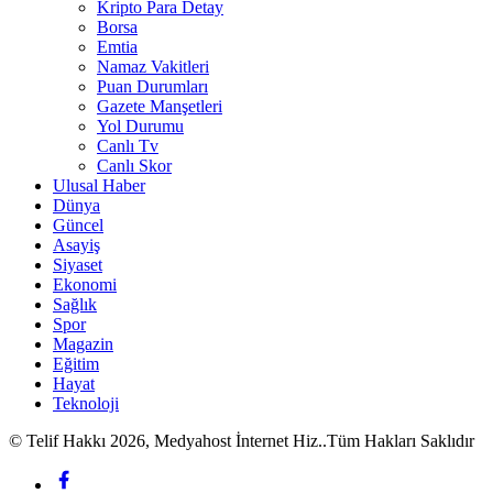
Kripto Para Detay
Borsa
Emtia
Namaz Vakitleri
Puan Durumları
Gazete Manşetleri
Yol Durumu
Canlı Tv
Canlı Skor
Ulusal Haber
Dünya
Güncel
Asayiş
Siyaset
Ekonomi
Sağlık
Spor
Magazin
Eğitim
Hayat
Teknoloji
© Telif Hakkı 2026, Medyahost İnternet Hiz..Tüm Hakları Saklıdır