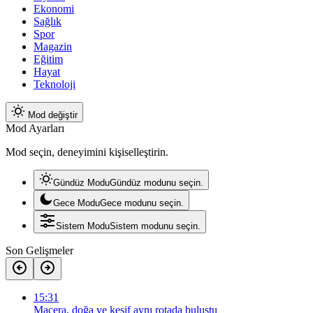
Ekonomi
Sağlık
Spor
Magazin
Eğitim
Hayat
Teknoloji
Mod değiştir
Mod Ayarları
Mod seçin, deneyimini kişiselleştirin.
Gündüz Modu
Gündüz modunu seçin.
Gece Modu
Gece modunu seçin.
Sistem Modu
Sistem modunu seçin.
Son Gelişmeler
15:31
Macera, doğa ve keşif aynı rotada buluştu