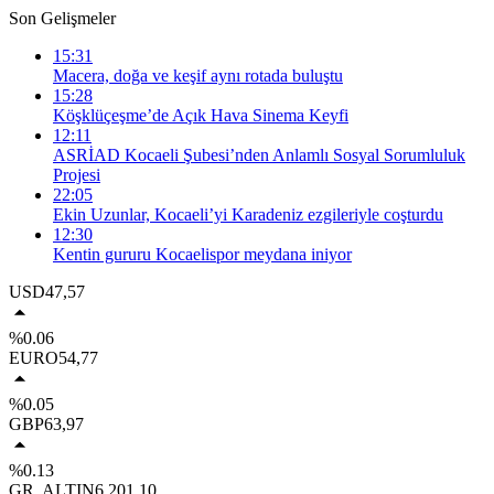
Son Gelişmeler
15:31
Macera, doğa ve keşif aynı rotada buluştu
15:28
Köşklüçeşme’de Açık Hava Sinema Keyfi
12:11
ASRİAD Kocaeli Şubesi’nden Anlamlı Sosyal Sorumluluk
Projesi
22:05
Ekin Uzunlar, Kocaeli’yi Karadeniz ezgileriyle coşturdu
12:30
Kentin gururu Kocaelispor meydana iniyor
USD
47,57
%0.06
EURO
54,77
%0.05
GBP
63,97
%0.13
GR. ALTIN
6.201,10