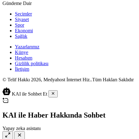
Gündeme Dair
Seçimler
Siyaset
Spor
Ekonomi
Sağlık
Yazarlarımız
Künye
Hesabım
Gizlilik politikası
İletişim
© Telif Hakkı 2026, Medyahost İnternet Hiz..Tüm Hakları Saklıdır
casino
canlı
ev
KAI ile Sohbet Et
siteleri
casino
yapımı
casino
siteleri
salça
siteleri
en
çeşitleri
2023
iyi
KAI ile Haber Hakkında Sohbet
lordcasino
casino
casinositeleri.site
siteleri
Yapay zeka asistanı
vdcasino
vdcasino