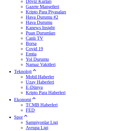
Döviz Kurları
Gazete Manşetleri
Kripto Para Piyasaları
Hava Durumu #2
Hava Durumu
Kanews Insight
Puan Durumları
Canlı TV
Borsa
Covid 19
Emtia
Yol Durumu
Namaz Vakitleri
Teknoloji
Mobil Haberler
Uzay Haberleri
E-Dünya
Kripto Para Haberleri
Ekonomi
TCMB Haberleri
FED
Spor
Şampiyonlar Ligi
Avrupa Ligi