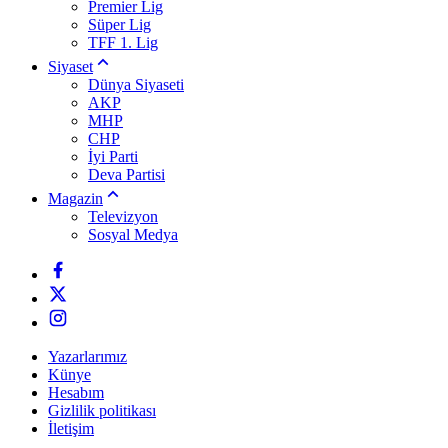
Premier Lig
Süper Lig
TFF 1. Lig
Siyaset
Dünya Siyaseti
AKP
MHP
CHP
İyi Parti
Deva Partisi
Magazin
Televizyon
Sosyal Medya
Yazarlarımız
Künye
Hesabım
Gizlilik politikası
İletişim