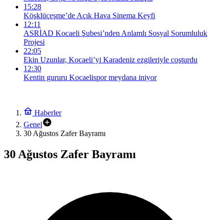
15:28
Köşklüçeşme’de Açık Hava Sinema Keyfi
12:11
ASRİAD Kocaeli Şubesi’nden Anlamlı Sosyal Sorumluluk
Projesi
22:05
Ekin Uzunlar, Kocaeli’yi Karadeniz ezgileriyle coşturdu
12:30
Kentin gururu Kocaelispor meydana iniyor
Haberler
Genel
30 Ağustos Zafer Bayramı
30 Ağustos Zafer Bayramı