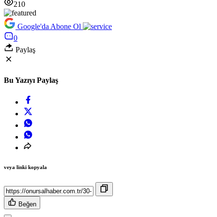
210
Google'da Abone Ol
0
Paylaş
Bu Yazıyı Paylaş
veya linki kopyala
Beğen