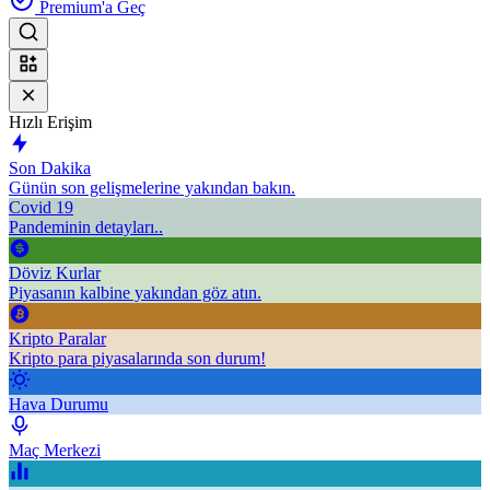
Premium'a Geç
Hızlı Erişim
Son Dakika
Günün son gelişmelerine yakından bakın.
Covid 19
Pandeminin detayları..
Döviz Kurlar
Piyasanın kalbine yakından göz atın.
Kripto Paralar
Kripto para piyasalarında son durum!
Hava Durumu
Maç Merkezi